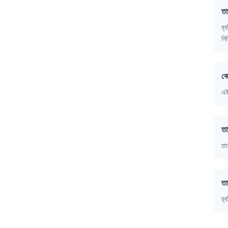
তা
হ্
নি
কো
এই
তা
তা
তা
হ্