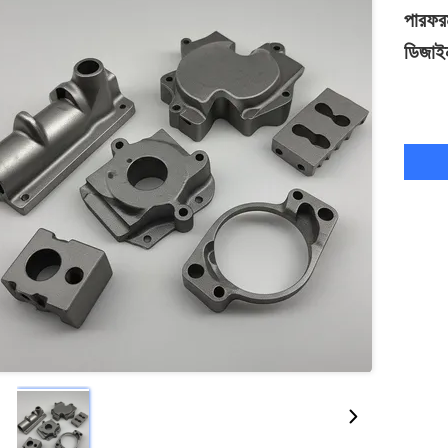
পারফরম
ডিজাই