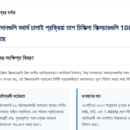
যের বর্ণনা
দানগুলি যথার্থ ঢালাই প্রক্রিয়া তাপ চিকিত্সা ফিক্সচারগুল
েছে
ের সংক্ষিপ্ত বিবরণ
কিত্সা ফিক্সচারগুলি শিল্প তাপীয় প্রক্রিয়াকরণে অপরিহার্য উপাদান, উচ্চ তাপমাত্রা অপারেশনগুলির সময়
 পাওয়া যায়, এই ফিক্সচারগুলি গ্রাহকের নির্দিষ্ট প্রয়োজনীয়তা যথাযথভাবে পূরণ নিশ্চিত করার সময় 
্যতিক্রমী কঠোরতা
গুণমানের মান
ইচআরসি ৫৬ অতিক্রমকারী কঠোরতা কঠোর তাপীয়
এএসটিএম এ২৯৭ স্ট্যান্ডার্ড (গ্রে
বস্থার অধীনে স্থায়িত্ব এবং পরিধান প্রতিরোধের
HN, HT, এবং 1.4849) মেনে নির্ম
যারান্টি দেয়, পুনরাবৃত্তি গরম চক্রের মাধ্যমে
প্রতিরোধী খাদ ঢালাইতে উচ্চমানের এ
াঠামোগত অখণ্ডতা বজায় রাখে।
নিশ্চিত করে।