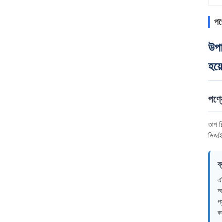
পণ্
উপা
হয়
পণ্য
তাপ চি
ডিজাইন
ব
এ
অ
গ্
ক