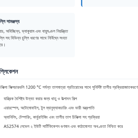
ল্লি সামঞ্জস্য
যাচ, অবিচ্ছিন্ন, ভ্যাকুয়াম এবং বায়ুমণ্ডল নিয়ন্ত্রিত
ল্লি সহ বিভিন্ন চুল্লি ধরণের সাথে নির্বিঘ্নে সংহত
রে।
াপ্লিকেশন
কিত্সা ফিক্সচারগুলি 1200 °C পর্যন্ত তাপমাত্রা প্রতিরোধের সাথে সুনির্দিষ্ট তাপীয় প্রক্রিয়াজাতকর
যান্ত্রিক বৈশিষ্ট্য উন্নত করার জন্য ধাতু ও উত্পাদন শিল্প
এয়ারস্পেস, অটোমোবাইল, টুল ম্যানুফ্যাকচারিং এবং ভারী যন্ত্রপাতি
অ্যানিলিং, টেম্পারিং, কার্বুরাইজিং এবং তাপীয় তাপ চিকিত্সা সহ প্রক্রিয়া
AS2574 লেভেল ২ ইউটি সার্টিফিকেশন গুণমান এবং কাঠামোগত অখণ্ডতা নিশ্চিত করে