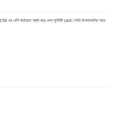
যা HRC56 এর বেশি কঠোরতা অর্জন করে এমন সুনির্দিষ্ট castালাই উপাদানগুলির সাথে