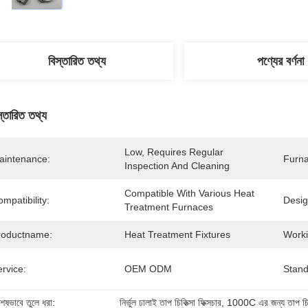
বিস্তারিত তথ্য
পণ্যের বর্ণনা
স্তারিত তথ্য
Low, Requires Regular 
aintenance:
Furna
Inspection And Cleaning
Compatible With Various Heat 
mpatibility:
Desig
Treatment Furnaces
roductname:
Heat Treatment Fixtures
Worki
rvice:
OEM ODM
Stand
শেষভাবে তুলে ধরা:
নির্ভুল ঢালাই তাপ চিকিত্সা ফিক্সচার
, 
1000C এর জন্য তাপ চিকিত