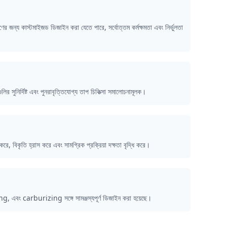
 পূরণের জন্য কাস্টমাইজড ডিজাইন করা যেতে পারে, সর্বোত্তম কর্মক্ষমতা এবং নির্ভুলতা
ির সুনির্দিষ্ট এবং পুনরাবৃত্তিযোগ্য তাপ চিকিত্সা সমালোচনামূলক।
ে, বিকৃতি হ্রাস করে এবং সামগ্রিক প্রক্রিয়া দক্ষতা বৃদ্ধি করে।
 এবং carburizing সঙ্গে সামঞ্জস্যপূর্ণ ডিজাইন করা হয়েছে।