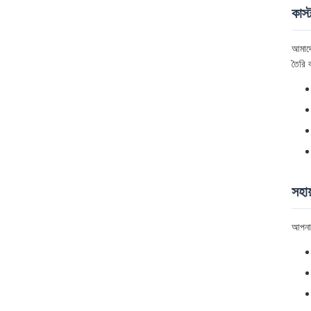
কাস
আমাদে
তৈরি 
সহায
আপনার