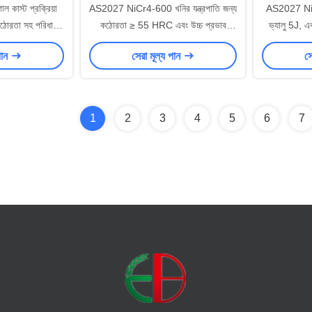
গাল কাস্ট প্রক্রিয়া
AS2027 NiCr4-600 খনির যন্ত্রপাতি জন্য
AS2027 NiCr
োরতা সহ পরিধান
কঠোরতা ≥ 55 HRC এবং উচ্চ প্রভাব
ভ্যালু 5J, এব
ংস ব্লো বার
কঠোরতা সঙ্গে পরিধান প্রতিরোধী castings
জন্য কঠোর
পান
সেরা মূল্য পান
সে
পরিধান
1
2
3
4
5
6
7