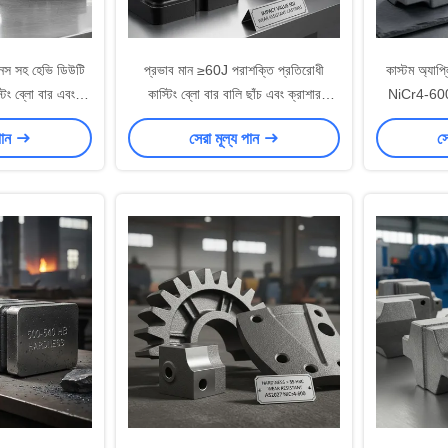
 সহ হেভি ডিউটি ​​
প্রভাব মান ≥60J পরাশক্তি প্রতিরোধী
কাস্টম অ্যা
স্টিং ব্লো বার এবং
কাস্টিং ব্লো বার বালি ছাঁচ এবং ক্রাশার
NiCr4-600
সের জন্য ফাইন বালি
পরাশক্তি অংশের জন্য সেন্ট্রিফুগাল কাস্টিং
এমপিএ টান শ
পান
সেরা মূল্য পান
সে
ং
প্রক্রিয়া দ্বারা তৈরি
প