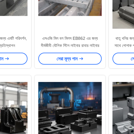
ন্য এমটি পরিদর্শন,
এসএজি মিল বল মিলস EB862 এর জন্য
ধাতু খনির জন
্রতিস্থাপন
দীর্ঘজীবী যৌগিক স্টিল লাইনার রাবার লাইনার
সাথে পোশাক 
°C এবং Ra 0
পান
সেরা মূল্য পান
সে