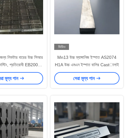
ভিডিও
র জন্য লিফটার বারের উচ্চ সিআর
Mn13 উচ্চ ম্যাঙ্গানিজ ইস্পাত AS2074
কাস্টিং, প্রতিরোধী EB2009
H1A উচ্চ এমএন ইস্পাত বালির Castালাই
পরিধান করুন
রা মূল্য পান
সেরা মূল্য পান