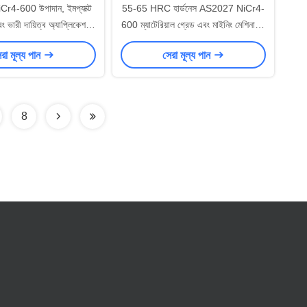
4-600 উপাদান, ইমপ্যাক্ট
55-65 HRC হার্ডনেস AS2027 NiCr4-
ং ভারী দায়িত্ব অ্যাপ্লিকেশন
600 ম্যাটেরিয়াল গ্রেড এবং মাইনিং মেশিনারির
তা ≥55 HRC সঙ্গে কাস্টম
জন্য CT13 সাইজ সহনশীলতা সহ প্রতিরোধী
রা মূল্য পান
সেরা মূল্য পান
 প্রতিরোধী castings
কাস্টিং পরিধান করুন
8