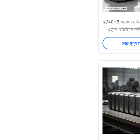
≥240HB সারফেস হার্ডনেস
ওয়্যার রেজিস্ট্যান্ট কা
ক্রাশার ওয়্যারিং পার্ট
সেরা মূল্য 
কাস্টি