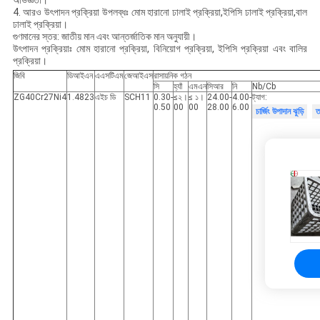
অভিজ্ঞতা।
4. আরও উৎপাদন প্রক্রিয়া উপলব্ধঃ মোম হারানো ঢালাই প্রক্রিয়া,ইপিসি ঢালাই প্রক্রিয়া,বাল
ঢালাই প্রক্রিয়া।
গুণমানের স্তর: জাতীয় মান এবং আন্তর্জাতিক মান অনুযায়ী।
উৎপাদন প্রক্রিয়াঃ মোম হারানো প্রক্রিয়া, বিনিয়োগ প্রক্রিয়া, ইপিসি প্রক্রিয়া এবং বালির
প্রক্রিয়া।
জিবি
ডিআইএন
এএসটিএম
জেআইএস
রাসায়নিক গঠন
সি
হ্যাঁ
এমএন
সিআর
নি
Nb/Cb
ZG40Cr27Ni4
1.4823
এইচ ডি
SCH11
0.30-
≤২।
≤ ১।
24.00-
4.00-
ট্যাগ:
0.50
00
00
28.00
6.00
চার্জিং উপাদান ঝুড়ি
ত