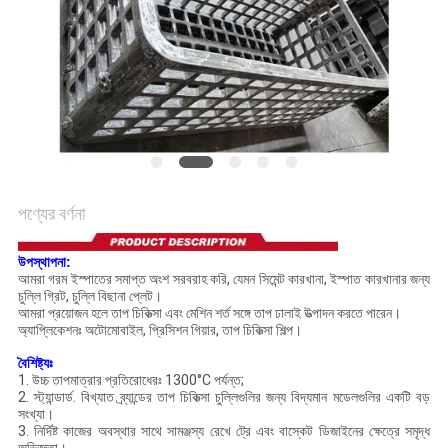
সাইট
ম্যাপ
গোপনীয়তা
নীতি
পণ্যের বর্ণনা
উপস্থাপনা:
আমরা গরম ইস্পাতের সমাপ্ত অংশ সরবরাহ করি, যেমন সিমেন্ট কারখানা, ইস্পাত কারখানার জন্য
চুল্লি গ্রিট, চুল্লি বিছানা প্লেট।
আমরা প্রয়োজন হলে তাপ চিকিত্সা এবং মেশিন শর্ত সঙ্গে তাপ ঢালাই উত্পাদন করতে পারেন।
অ্যাপ্লিকেশনঃ অটোমোবাইল, প্রিসিশন গিয়ার, তাপ চিকিত্সা শিল্প।
বৈশিষ্ট্যঃ
1. উচ্চ তাপমাত্রার প্রতিরোধেরঃ 1300°C পর্যন্ত;
2. স্ট্যান্ডার্ড. বিখ্যাত ব্র্যান্ডের তাপ চিকিত্সা চুল্লিগুলির জন্য বিদ্যমান মডেলগুলির একটি বড়
সংখ্যা।
3. নির্দিষ্ট কাজের অবস্থার সাথে সামঞ্জস্য রেখে ট্রে এবং বাস্কেট ডিজাইনের ক্ষেত্রে সমৃদ্ধ