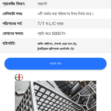
প্যাকেজিং বিবরণ:
প্যালেট
মান
ডেলিভারি সময়:
এটি অর্ডার করা পরিমাণের উপর নির্ভর করে।
নিয়ন্ত্রণ
পরিশোধের শর্ত:
T/T বা L/C দ্বারা
যোগানের ক্ষমতা:
প্রতি বছর 5000 টন
যোগাযোগ
হাইলাইট:
,
,
কাস্টিং সার্ভিসেস
টেকসই ফ্রেম দমন ট্রে
করুন
ইন্ডাস্ট্রিয়াল মাল্টিপপ্লাস এক্সটেনসিং ট্রে
খবর
ভালো দাম
উদ্ধৃতির
জন্য
আবেদন