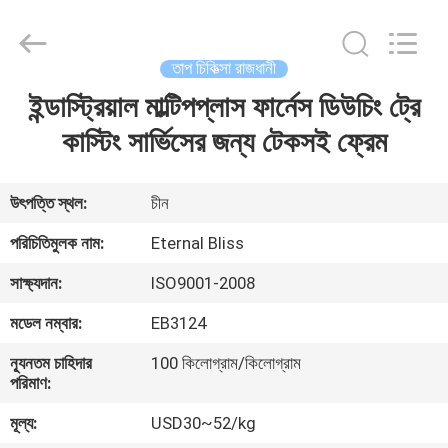
Bliss
Alloy
Casting
&
Forging
তাপ চিকিত্সা রাজধানী
Co.,LTD..
All
Rights
ইন্ডাস্ট্রিয়াল মাল্টিপপ্লাস ফার্নেস ডিউচিং ট্রে
বাড়ি
Reserved.
কাস্টিং সার্ভিসের জন্য টেকসই ফ্রেম
পণ্য
উৎপত্তি স্থল:
চীন
ভিডিও
পরিচিতিমুলক নাম:
Eternal Bliss
সাক্ষ্যদান:
ISO9001-2008
আমাদের
মডেল নম্বার:
EB3124
সম্পর্কে
ন্যূনতম চাহিদার
100 কিলোগ্রাম/কিলোগ্রাম
পরিমাণ:
কারখানা
মূল্য:
USD30~52/kg
ভ্রমণ