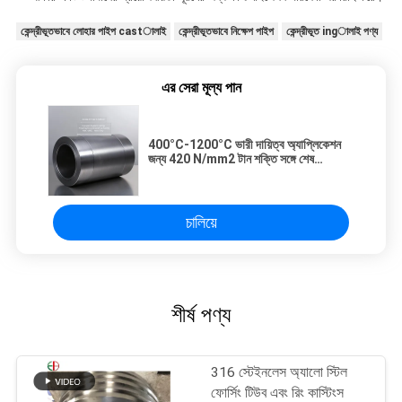
কেন্দ্রীভূতভাবে লোহার পাইপ castালাই
কেন্দ্রীভূতভাবে নিক্ষেপ পাইপ
কেন্দ্রীভূত ingালাই পণ্য
এর সেরা মূল্য পান
400°C-1200°C ভারী দায়িত্ব অ্যাপ্লিকেশন
জন্য 420 N/mm2 টান শক্তি সঙ্গে শেষ
মেশিনযুক্ত জারা প্রতিরোধী ঢালাই
চালিয়ে
শীর্ষ পণ্য
316 স্টেইনলেস অ্যালো স্টিল
ফোর্সিং টিউব এবং রিং কাস্টিংস