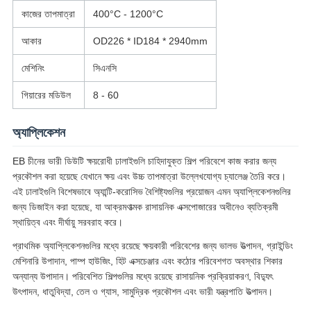
কাজের তাপমাত্রা
400°C - 1200°C
আকার
OD226 * ID184 * 2940mm
মেশিনিং
সিএনসি
গিয়ারের মডিউল
8 - 60
অ্যাপ্লিকেশন
EB চীনের ভারী ডিউটি ​​ক্ষয়রোধী ঢালাইগুলি চাহিদাযুক্ত শিল্প পরিবেশে কাজ করার জন্য
প্রকৌশল করা হয়েছে যেখানে ক্ষয় এবং উচ্চ তাপমাত্রা উল্লেখযোগ্য চ্যালেঞ্জ তৈরি করে।
এই ঢালাইগুলি বিশেষভাবে অ্যান্টি-করোসিভ বৈশিষ্ট্যগুলির প্রয়োজন এমন অ্যাপ্লিকেশনগুলির
জন্য ডিজাইন করা হয়েছে, যা আক্রমণাত্মক রাসায়নিক এক্সপোজারের অধীনেও ব্যতিক্রমী
স্থায়িত্ব এবং দীর্ঘায়ু সরবরাহ করে।
প্রাথমিক অ্যাপ্লিকেশনগুলির মধ্যে রয়েছে ক্ষয়কারী পরিবেশের জন্য ভালভ উত্পাদন, গ্রাইন্ডিং
মেশিনারি উপাদান, পাম্প হাউজিং, হিট এক্সচেঞ্জার এবং কঠোর পরিবেশগত অবস্থার শিকার
অন্যান্য উপাদান। পরিবেশিত শিল্পগুলির মধ্যে রয়েছে রাসায়নিক প্রক্রিয়াকরণ, বিদ্যুৎ
উৎপাদন, ধাতুবিদ্যা, তেল ও গ্যাস, সামুদ্রিক প্রকৌশল এবং ভারী যন্ত্রপাতি উত্পাদন।