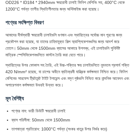
SITEMAP
OD226 * ID184 * 2940mm ক্ষয়রোধী ঢালাই ফিনিশ মেশিনিং সহ, 400°C থেকে
1200°C পর্যন্ত তাপীয় স্থিতিশীলতার জন্য অপ্টিমাইজ করা হয়েছে।
গোপনীয়তা
পণ্যের সংক্ষিপ্ত বিবরণ
নীতি
আমাদের দীর্ঘস্থায়ী ক্ষয়রোধী ঢালাইগুলি গুণমান এবং স্থায়িত্বের সর্বোচ্চ মান পূরণের জন্য
প্রকৌশল করা হয়েছে, যা তাদের চাহিদাযুক্ত শিল্প অ্যাপ্লিকেশনগুলির জন্য আদর্শ করে
তোলে। 50mm থেকে 1500mm ব্যাসের আকারে উপলব্ধ, এই ঢালাইগুলি সুনির্দিষ্ট
মাত্রিক স্পেসিফিকেশনগুলিতে কাস্টম তৈরি করা যেতে পারে।
স্থায়িত্বের উপর ফোকাস সহ তৈরি, এই উচ্চ-শক্তির ক্ষয় ঢালাইগুলিতে ন্যূনতম প্রসার্য শক্তি
420 N/mm² রয়েছে, যা চাপের অধীনে ব্যতিক্রমী যান্ত্রিক কর্মক্ষমতা নিশ্চিত করে। ফিনিশ
মেশিনেড সারফেস ট্রিটমেন্ট টাইট টলারেন্স এবং মসৃণ পৃষ্ঠগুলি নিশ্চিত করে নান্দনিক আবেদন এবং
অপারেশনাল কর্মক্ষমতা উভয়ই উন্নত করে।
মূল বৈশিষ্ট্য
পণ্যের নাম: ভারী ডিউটি ​​ক্ষয়রোধী ঢালাই
ব্যাস পরিসীমা: 50mm থেকে 1500mm
তাপমাত্রা প্রতিরোধ: 1000°C পর্যন্ত (সংকর ধাতুর উপর নির্ভর করে)