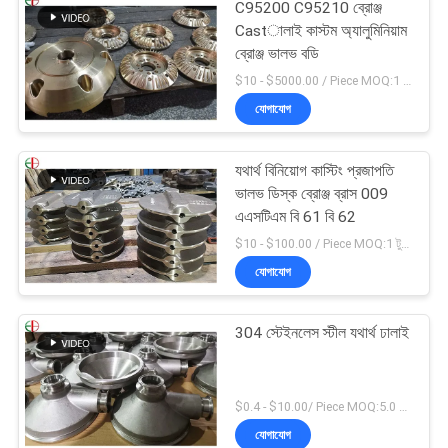
C95200 C95210 ব্রোঞ্জ
Castালাই কাস্টম অ্যালুমিনিয়াম
ব্রোঞ্জ ভালভ বডি
$10 - $5000.00 / Piece MOQ:1 টুকরা
যোগাযোগ
যথার্থ বিনিয়োগ কাস্টিং প্রজাপতি
ভালভ ডিস্ক ব্রোঞ্জ ব্রাস 009
এএসটিএম বি 61 বি 62
$10 - $100.00 / Piece MOQ:1 টুকরা
যোগাযোগ
304 স্টেইনলেস স্টীল যথার্থ ঢালাই
$0.4 - $10.00/ Piece MOQ:5.0 কিলোগ্রাম
যোগাযোগ