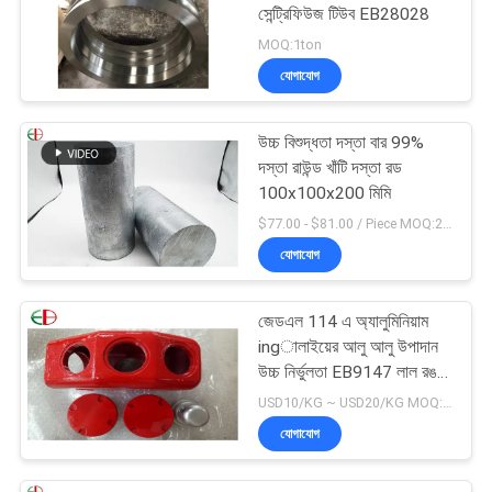
সেন্ট্রিফিউজ টিউব EB28028
MOQ:1ton
যোগাযোগ
উচ্চ বিশুদ্ধতা দস্তা বার 99%
দস্তা রাউন্ড খাঁটি দস্তা রড
100x100x200 মিমি
$77.00 - $81.00 / Piece MOQ:2 আসন
যোগাযোগ
জেডএল 114 এ অ্যালুমিনিয়াম
ingালাইয়ের আলু আলু উপাদান
উচ্চ নির্ভুলতা EB9147 লাল রঙ
14
USD10/KG ~ USD20/KG MOQ:50kg
যোগাযোগ