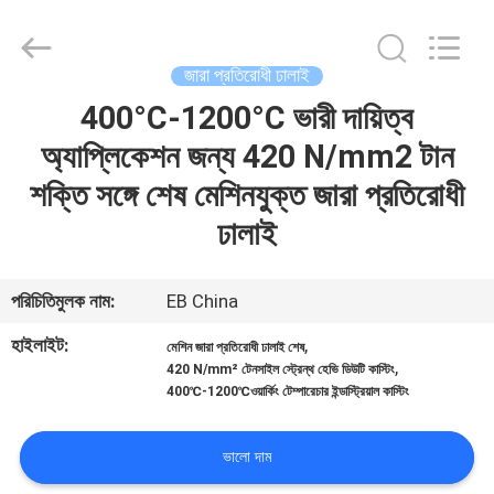
Bliss
Alloy
Casting
&
Forging
জারা প্রতিরোধী ঢালাই
Co.,LTD..
All
Rights
400°C-1200°C ভারী দায়িত্ব
বাড়ি
Reserved.
অ্যাপ্লিকেশন জন্য 420 N/mm2 টান
পণ্য
শক্তি সঙ্গে শেষ মেশিনযুক্ত জারা প্রতিরোধী
ঢালাই
ভিডিও
পরিচিতিমুলক নাম:
EB China
আমাদের
হাইলাইট:
,
মেশিন জারা প্রতিরোধী ঢালাই শেষ
সম্পর্কে
,
420 N/mm² টেনসাইল স্ট্রেন্থ হেভি ডিউটি ​​কাস্টিং
400℃-1200℃ওয়ার্কিং টেম্পারেচার ইন্ডাস্ট্রিয়াল কাস্টিং
কারখানা
ভালো দাম
ভ্রমণ