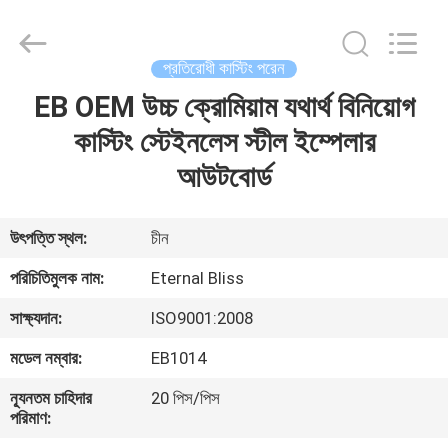
Bliss
Alloy
Casting
&
Forging
প্রতিরোধী কাস্টিং পরেন
Co.,LTD..
All
Rights
EB OEM উচ্চ ক্রোমিয়াম যথার্থ বিনিয়োগ
বাড়ি
Reserved.
কাস্টিং স্টেইনলেস স্টীল ইম্পেলার
পণ্য
আউটবোর্ড
ভিডিও
উৎপত্তি স্থল:
চীন
পরিচিতিমুলক নাম:
Eternal Bliss
আমাদের
সাক্ষ্যদান:
ISO9001:2008
সম্পর্কে
মডেল নম্বার:
EB1014
কারখানা
ন্যূনতম চাহিদার
20 পিস/পিস
পরিমাণ:
ভ্রমণ