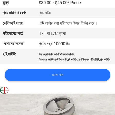
মূল্য:
$30.00 - $45.00/ Piece
মান
প্যাকেজিং বিবরণ:
প্যালেটস
নিয়ন্ত্রণ
ডেলিভারি সময়:
এটি অর্ডার করা পরিমাণের উপর নির্ভর করে।
পরিশোধের শর্ত:
T/T বা L/C দ্বারা
যোগাযোগ
যোগানের ক্ষমতা:
প্রতি বছর 10000 টন
করুন
হাইলাইট:
,
উচ্চ ক্রোমিয়াম যথার্থ বিনিয়োগ কাস্টিং
,
ইম্পেলার আউটবোর্ড ইনভেস্টমেন্ট কাস্টিং
স্টেইনলেস স্টীল বিনিয়োগ কাস্টিং
খবর
ভালো দাম
উদ্ধৃতির
জন্য
আবেদন