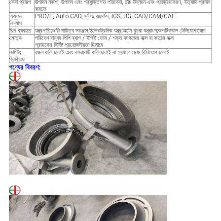
সেবা প্রকল্প
উত্পাদন নকশা, উত্পাদন এবং প্রযুক্তিগত পরিষেবা, ছাঁচ উন্নয়ন এবং প্রক্রিয়াকরণ, ইত্যাদি প্রদান
করতে
অঙ্কন
PRO/E, Auto CAD, সলিড ওয়ার্কস, IGS, UG, CAD/CAM/CAE
বিন্যাস
শিল্প ব্যবহৃত
যন্ত্রপাতি;ভারী দায়িত্ব সরঞ্জাম;ইলেকট্রনিক যন্ত্র;অটো খুচরা যন্ত্রাংশ;অপটিক্যাল টেলিযোগাযোগ
মোড়ক
পরিবেশ বান্ধব পিপি ব্যাগ / ইপিই ফোম / শক্ত কাগজের বাক্স বা কাঠের বাক্স
গ্রাহকের নির্দিষ্ট প্রয়োজনীয়তা হিসাবে
কাস্টিং
রজন বালি ঢালাই এবং কাদামাটি বালি ঢালাই বা হারানো মোম বিনিয়োগ ঢালাই
প্রক্রিয়া
পণ্যের বিবরণ: