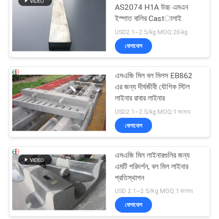
AS2074 H1A উচ্চ এমএন
ইস্পাত বালির Castালাই
USD2.1~2.5/kg MOQ:20-kg
যোগাযোগ
এসএজি মিল বল মিলস EB862
এর জন্য দীর্ঘজীবী যৌগিক স্টিল
লাইনার রাবার লাইনার
USD2.1~2.5/kg MOQ:1 জামায়
যোগাযোগ
এসএজি মিল লাইনারগুলির জন্য
এমটি পরিদর্শন, বল মিল লাইনার
প্রতিস্থাপন
USD 2.1~2.5/Kg MOQ:1 জামায়
যোগাযোগ