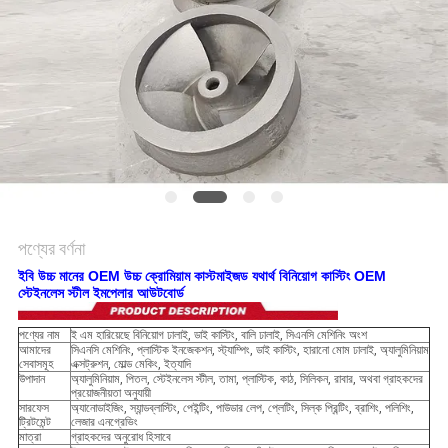
সাইট
ম্যাপ
গোপনীয়তা
নীতি
পণ্যের বর্ণনা
ইবি উচ্চ মানের OEM উচ্চ ক্রোমিয়াম কাস্টমাইজড যথার্থ বিনিয়োগ কাস্টিং OEM
স্টেইনলেস স্টীল ইমপেলার আউটবোর্ড
পণ্যের নাম
ই এম হারিয়েছে বিনিয়োগ ঢালাই, ডাই কাস্টিং, বালি ঢালাই, সিএনসি মেশিনিং অংশ
আমাদের
সিএনসি মেশিনিং, প্লাস্টিক ইনজেকশন, স্ট্যাম্পিং, ডাই কাস্টিং, হারানো মোম ঢালাই, অ্যালুমিনিয়াম
সেবাসমূহ
এক্সট্রুশন, মোল্ড মেকিং, ইত্যাদি
উপাদান
অ্যালুমিনিয়াম, পিতল, স্টেইনলেস স্টীল, তামা, প্লাস্টিক, কাঠ, সিলিকন, রাবার, অথবা গ্রাহকদের
প্রয়োজনীয়তা অনুযায়ী
সারফেস
অ্যানোডাইজিং, স্যান্ডব্লাস্টিং, পেইন্টিং, পাউডার লেপ, প্লেটিং, সিল্ক প্রিন্টিং, ব্রাশিং, পলিশিং,
ট্রিটমেন্ট
লেজার এনগ্রেভিং
মাত্রা
গ্রাহকদের অনুরোধ হিসাবে