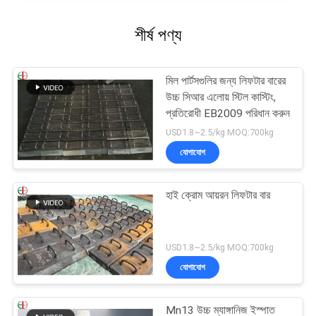
শীর্ষ পণ্য
মিল পার্টসগুলির জন্য লিফটার বারের
উচ্চ সিআর এলোয় স্টিল কাস্টিং,
প্রতিরোধী EB2009 পরিধান করুন
USD1.8~2.5/kg MOQ:700kg
যোগাযোগ
হাই ক্রোম আয়রন লিফটার বার
USD1.8~2.5/kg MOQ:700kg
যোগাযোগ
Mn13 উচ্চ ম্যাঙ্গানিজ ইস্পাত