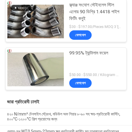
ফ্ল্যাঞ্জ সংযোগ স্টেইনলেস স্টিল
এলোয় 90 ডিগ্রি 1.4418 পাইপ
ফিটিং কনুই
$30 - $197.00/Pieces MOQ:3 টুকরা / টুকরা
যোগাযোগ
99.95% ট্যান্টালাম ফয়েল
$50.00 - $550.00 / Kilogram MOQ:2 কিলোগ্রাম
যোগাযোগ
জারা প্রতিরোধী ঢালাই
৪২০ N/mm² টেনসাইল স্ট্রেংথ, মডিউল অফ গিয়ার ৮-৬০ সহ ক্ষয়-প্রতিরোধী কাস্টিং,
৪০০°C-১২০০°C শিল্প প্রয়োগের জন্য
দেয়াল বেধ WT0.5mm-22mm ক্ষয় প্রতিরোধী কাস্টিং সহ তাপমাত্রা প্রতিরোধের