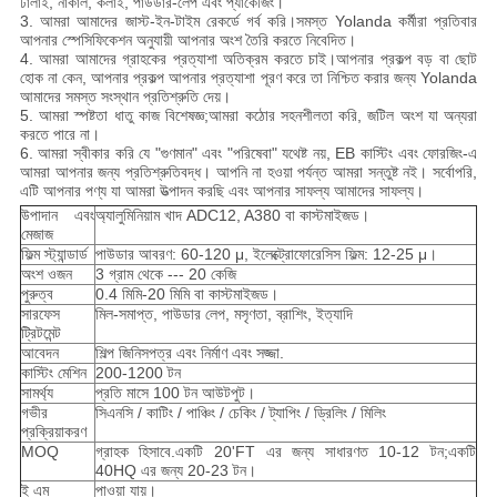
ঢালাই, নাকাল, কলাই, পাউডার-লেপ এবং প্যাকেজিং।
3. আমরা আমাদের জাস্ট-ইন-টাইম রেকর্ডে গর্ব করি।সমস্ত Yolanda কর্মীরা প্রতিবার
আপনার স্পেসিফিকেশন অনুযায়ী আপনার অংশ তৈরি করতে নিবেদিত।
4. আমরা আমাদের গ্রাহকের প্রত্যাশা অতিক্রম করতে চাই।আপনার প্রকল্প বড় বা ছোট
হোক না কেন, আপনার প্রকল্প আপনার প্রত্যাশা পূরণ করে তা নিশ্চিত করার জন্য Yolanda
আমাদের সমস্ত সংস্থান প্রতিশ্রুতি দেয়।
5. আমরা স্পষ্টতা ধাতু কাজ বিশেষজ্ঞ;আমরা কঠোর সহনশীলতা করি, জটিল অংশ যা অন্যরা
করতে পারে না।
6. আমরা স্বীকার করি যে "গুণমান" এবং "পরিষেবা" যথেষ্ট নয়, EB কাস্টিং এবং ফোরজিং-এ
আমরা আপনার জন্য প্রতিশ্রুতিবদ্ধ। আপনি না হওয়া পর্যন্ত আমরা সন্তুষ্ট নই। সর্বোপরি,
এটি আপনার পণ্য যা আমরা উত্পাদন করছি এবং আপনার সাফল্য আমাদের সাফল্য।
উপাদান এবং
অ্যালুমিনিয়াম খাদ ADC12, A380 বা কাস্টমাইজড।
মেজাজ
ফিল্ম স্ট্যান্ডার্ড
পাউডার আবরণ: 60-120 μ, ইলেক্ট্রোফোরেসিস ফিল্ম: 12-25 μ।
অংশ ওজন
3 গ্রাম থেকে --- 20 কেজি
পুরুত্ব
0.4 মিমি-20 মিমি বা কাস্টমাইজড।
সারফেস
মিল-সমাপ্ত, পাউডার লেপ, মসৃণতা, ব্রাশিং, ইত্যাদি
ট্রিটমেন্ট
আবেদন
শিল্প জিনিসপত্র এবং নির্মাণ এবং সজ্জা.
কাস্টিং মেশিন
200-1200 টন
সামর্থ্য
প্রতি মাসে 100 টন আউটপুট।
গভীর
সিএনসি / কাটিং / পাঞ্চিং / চেকিং / ট্যাপিং / ড্রিলিং / মিলিং
প্রক্রিয়াকরণ
MOQ
গ্রাহক হিসাবে.একটি 20'FT এর জন্য সাধারণত 10-12 টন;একটি
40HQ এর জন্য 20-23 টন।
ই এম
পাওয়া যায়।