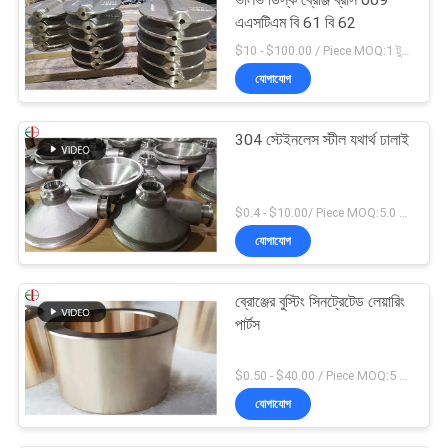
এএসটিএম বি 61 বি 62
$10 - $100.00 / Piece MOQ:1 টুকরা
যোগাযোগ
304 স্টেইনলেস স্টীল যথার্থ ঢালাই
$0.4 - $10.00/ Piece MOQ:5.0 কিলোগ্রাম
যোগাযোগ
ব্রোঞ্জের বুস্টিং সিনট্রেটেড লেয়ারিং
পার্টস
$0.50 - $40.00 / Piece MOQ:5 টি টুকরা
যোগাযোগ