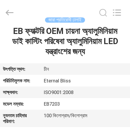
Bliss
Alloy
Casting
&
Forging
জারা প্রতিরোধী ঢালাই
Co.,LTD..
All
Rights
EB ফ্যাক্টরি OEM চায়না অ্যালুমিনিয়াম
বাড়ি
Reserved.
ডাই কাস্টিং পরিষেবা অ্যালুমিনিয়াম LED
পণ্য
যন্ত্রাংশের জন্য
ভিডিও
উৎপত্তি স্থল:
চীন
পরিচিতিমুলক নাম:
Eternal Bliss
আমাদের
সাক্ষ্যদান:
ISO9001:2008
সম্পর্কে
মডেল নম্বার:
EB7203
কারখানা
ন্যূনতম চাহিদার
100 কিলোগ্রাম/কিলোগ্রাম
পরিমাণ:
ভ্রমণ