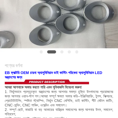
সাইট
ম্যাপ
গোপনীয়তা
নীতি
পণ্যের বর্ণনা
EB ফ্যাক্টরি OEM চায়না অ্যালুমিনিয়াম ডাই কাস্টিং পরিষেবা অ্যালুমিনিয়াম LED
যন্ত্রাংশের জন্য
আমরা আপনাকে অফার করতে পারি এমন সুবিধাগুলি বিবেচনা করুন!
1. নির্ভুলভাবে প্রস্তুতকৃত যন্ত্রাংশের জন্য আপনার সমস্ত চুক্তি উৎপাদনের প্রয়োজনের
জন্য আপনার ওয়ান-স্টপ শপ।আমরা সম্পূর্ণ ক্ষমতা অফার করি--ইঞ্জিনিয়ারিং, টুলস, ফিক্সচার,
প্রোটোটাইপিং, স্পষ্টতা স্ট্যাম্পিং, নির্ভুল CNC মেশিনিং, ডাই কাস্টিং, শীট মেটাল কাটিং,
CNC বেন্ডিং, CNC পাঞ্চিং, ওয়েল্ডিং এবং সমাবেশ।
2. সম্পূর্ণ ছোট, মাঝারি বা বড় আকারের যান্ত্রিক সমাবেশের জন্য আপনার উৎস, সমাবেশ,
সন্নিবেশ,