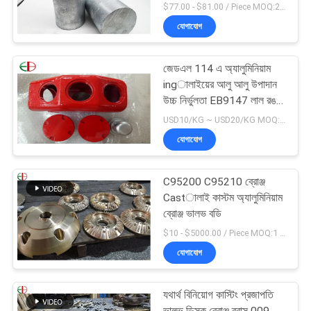
$77.00 - $81.00 / Piece MOQ:2 আসন
যোগাযোগ
জেডএল 114 এ অ্যালুমিনিয়াম
ingালাইয়ের আলু আলু উপাদান
উচ্চ নির্ভুলতা EB9147 লাল রঙ
14
USD10/KG ~ USD20/KG MOQ:50kg
যোগাযোগ
C95200 C95210 ব্রোঞ্জ
Castালাই কাস্টম অ্যালুমিনিয়াম
ব্রোঞ্জ ভালভ বডি
$10 - $5000.00 / Piece MOQ:1 টুকরা
যোগাযোগ
যথার্থ বিনিয়োগ কাস্টিং প্রজাপতি
ভালভ ডিস্ক ব্রোঞ্জ ব্রাস 009