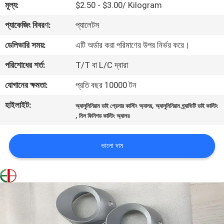
মূল্য:
$2.50 - $3.00/ Kilogram
মান
প্যাকেজিং বিবরণ:
প্যালেটস
নিয়ন্ত্রণ
ডেলিভারি সময়:
এটি অর্ডার করা পরিমাণের উপর নির্ভর করে।
পরিশোধের শর্ত:
T/T বা L/C দ্বারা
যোগাযোগ
যোগানের ক্ষমতা:
প্রতি বছর 10000 টন
করুন
হাইলাইট:
,
অ্যালুমিনিয়াম ডাই প্রেসার কাস্টিং অ্যালয়
অ্যালুমিনিয়াম গ্র্যাভিটি ডাই কাস্টিং
,
মিল ফিনিশড কাস্টিং অ্যালয়
খবর
ভালো দাম
উদ্ধৃতির
জন্য
আবেদন