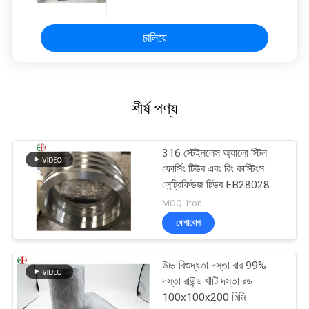
চালিয়ে
শীর্ষ পণ্য
316 স্টেইনলেস অ্যালো স্টিল
ফোর্সিং টিউব এবং রিং কাস্টিংস
সেন্ট্রিফিউজ টিউব EB28028
MOQ:1ton
যোগাযোগ
উচ্চ বিশুদ্ধতা দস্তা বার 99%
দস্তা রাউন্ড খাঁটি দস্তা রড
100x100x200 মিমি