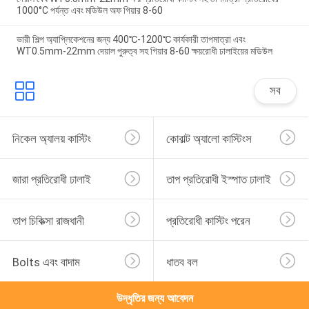
1000°C পর্যন্ত এবং মডিউল অফ গিয়ার 8-60
ভারী শিল্প অ্যাপ্লিকেশনের জন্য 400℃-1200℃ কার্যকারী তাপমাত্রা এবং
WT0.5mm-22mm দেয়াল পুরুত্ব সহ গিয়ার 8-60 ক্ষয়রোধী ঢালাইয়ের মডিউল
সব
নিকেল অ্যালয় কাস্টিং
কোবাল্ট অ্যালো কাস্টিংস
জারা প্রতিরোধী ঢালাই
তাপ প্রতিরোধী ইস্পাত ঢালাই
তাপ চিকিত্সা রাজধানী
প্রতিরোধী কাস্টিং পরেন
Bolts এবং বাদাম
ধাতব বল
উদ্ধৃতির জন্য আবেদন