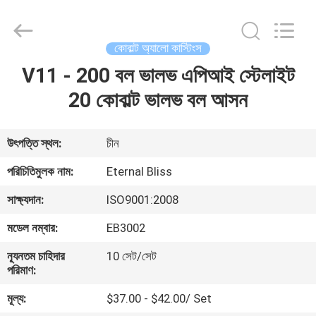
Bliss
Alloy
Casting
&
Forging
কোবাল্ট অ্যালো কাস্টিংস
Co.,LTD..
All
Rights
V11 - 200 বল ভালভ এপিআই স্টেলাইট
বাড়ি
Reserved.
20 কোবাল্ট ভালভ বল আসন
পণ্য
উৎপত্তি স্থল:
চীন
ভিডিও
পরিচিতিমুলক নাম:
Eternal Bliss
সাক্ষ্যদান:
ISO9001:2008
আমাদের
মডেল নম্বার:
EB3002
সম্পর্কে
ন্যূনতম চাহিদার
10 সেট/সেট
পরিমাণ:
কারখানা
মূল্য:
$37.00 - $42.00/ Set
ভ্রমণ