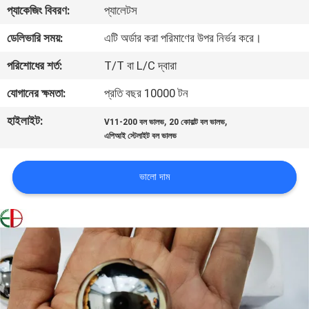
প্যাকেজিং বিবরণ:
প্যালেটস
মান
ডেলিভারি সময়:
এটি অর্ডার করা পরিমাণের উপর নির্ভর করে।
নিয়ন্ত্রণ
পরিশোধের শর্ত:
T/T বা L/C দ্বারা
যোগানের ক্ষমতা:
প্রতি বছর 10000 টন
যোগাযোগ
হাইলাইট:
,
,
V11-200 বল ভালভ
20 কোবাল্ট বল ভালভ
করুন
এপিআই স্টেলাইট বল ভালভ
খবর
ভালো দাম
উদ্ধৃতির
জন্য
আবেদন