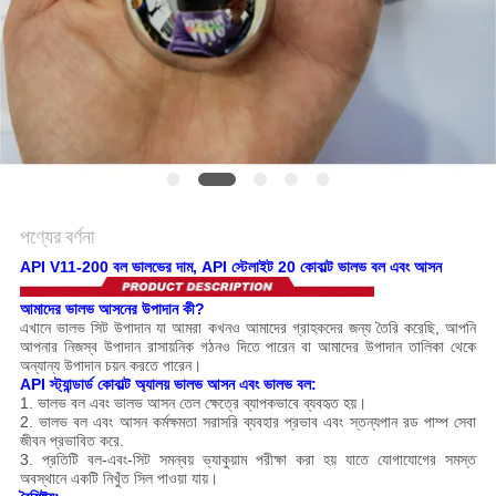
সাইট
ম্যাপ
গোপনীয়তা
নীতি
পণ্যের বর্ণনা
API V11-200 বল ভালভের দাম, API স্টেলাইট 20 কোবাল্ট ভালভ বল এবং আসন
আমাদের ভালভ আসনের উপাদান কী?
এখানে ভালভ সিট উপাদান যা আমরা কখনও আমাদের গ্রাহকদের জন্য তৈরি করেছি, আপনি
আপনার নিজস্ব উপাদান রাসায়নিক গঠনও দিতে পারেন বা আমাদের উপাদান তালিকা থেকে
অন্যান্য উপাদান চয়ন করতে পারেন।
API স্ট্যান্ডার্ড কোবাল্ট অ্যালয় ভালভ আসন এবং ভালভ বল:
1. ভালভ বল এবং ভালভ আসন তেল ক্ষেত্রে ব্যাপকভাবে ব্যবহৃত হয়।
2. ভালভ বল এবং আসন কর্মক্ষমতা সরাসরি ব্যবহার প্রভাব এবং স্তন্যপান রড পাম্প সেবা
জীবন প্রভাবিত করে.
3. প্রতিটি বল-এবং-সিট সমন্বয় ভ্যাকুয়াম পরীক্ষা করা হয় যাতে যোগাযোগের সমস্ত
অবস্থানে একটি নিখুঁত সিল পাওয়া যায়।