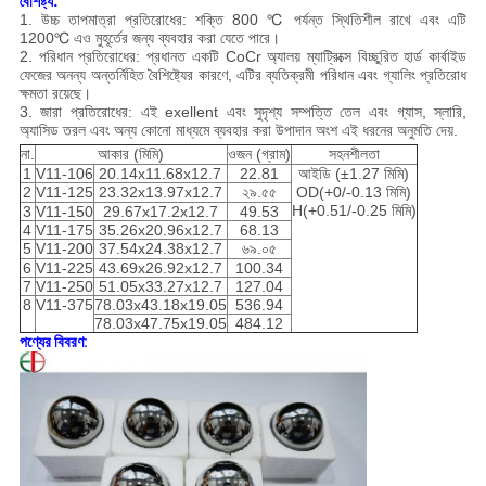
বৈশিষ্ট্য:
1. উচ্চ তাপমাত্রা প্রতিরোধের: শক্তি 800 ℃ পর্যন্ত স্থিতিশীল রাখে এবং এটি
1200℃ এও মুহূর্তের জন্য ব্যবহার করা যেতে পারে।
2. পরিধান প্রতিরোধের: প্রধানত একটি CoCr অ্যালয় ম্যাট্রিক্সে বিচ্ছুরিত হার্ড কার্বাইড
ফেজের অনন্য অন্তর্নিহিত বৈশিষ্ট্যের কারণে, এটির ব্যতিক্রমী পরিধান এবং গ্যালিং প্রতিরোধ
ক্ষমতা রয়েছে।
3. জারা প্রতিরোধের: এই exellent এবং সুদৃশ্য সম্পত্তি তেল এবং গ্যাস, স্লারি,
অ্যাসিড তরল এবং অন্য কোনো মাধ্যমে ব্যবহার করা উপাদান অংশ এই ধরনের অনুমতি দেয়.
না.
আকার (মিমি)
ওজন (গ্রাম)
সহনশীলতা
1
V11-106
20.14x11.68x12.7
22.81
আইডি (±1.27 মিমি)
2
V11-125
23.32x13.97x12.7
২৯.৫৫
OD(+0/-0.13 মিমি)
H(+0.51/-0.25 মিমি)
3
V11-150
29.67x17.2x12.7
49.53
4
V11-175
35.26x20.96x12.7
68.13
5
V11-200
37.54x24.38x12.7
৬৯.০৫
6
V11-225
43.69x26.92x12.7
100.34
7
V11-250
51.05x33.27x12.7
127.04
8
V11-375
78.03x43.18x19.05
536.94
78.03x47.75x19.05
484.12
পণ্যের বিবরণ: