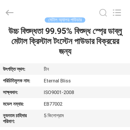
Bliss
Alloy
Casting
&
Forging
মেটাল অ্যালয় পাউডার
Co.,LTD..
All
Rights
উচ্চ বিশুদ্ধতা 99.95% বিশুদ্ধ স্প্রে ডাব্লু
বাড়ি
Reserved.
মেটাল ক্রিস্টাল টংস্টেন পাউডার বিক্রয়ের
পণ্য
জন্য
ভিডিও
উৎপত্তি স্থল:
চীন
পরিচিতিমুলক নাম:
Eternal Bliss
আমাদের
সাক্ষ্যদান:
ISO9001-2008
সম্পর্কে
মডেল নম্বার:
EB77002
কারখানা
ন্যূনতম চাহিদার
5 কিলোগ্রাম
পরিমাণ:
ভ্রমণ