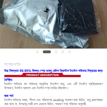
সাইট
ম্যাপ
গোপনীয়তা
নীতি
পণ্যের বর্ণনা
উচ্চ বিশুদ্ধতা 99.95% বিশুদ্ধ স্প্রে ডাব্লু মেটাল ক্রিস্টাল টংস্টেন পাউডার বিক্রয়ের জন্য
বৈশিষ্ট্য:
টংস্টেন পাউডার হল পাউডার আকৃতির টাংস্টেন ধাতু, এবং এটি টংস্টেন প্রক্রিয়াকরণ
উপকরণ, টংস্টেন অ্যালো এবং টংস্টেন পণ্য তৈরির কাঁচামাল।
জমা শর্ত:
টংস্টেন পাউডার শুষ্ক, শীতল এবং পরিবেশের sealing সংরক্ষণ করা উচিত, বায়ু এক্সপোজার
করা যাবে না, উপরন্তু ভারী চাপ এড়ানো উচিত, সাধারণ পণ্য পরিবহন অনুযায়ী.