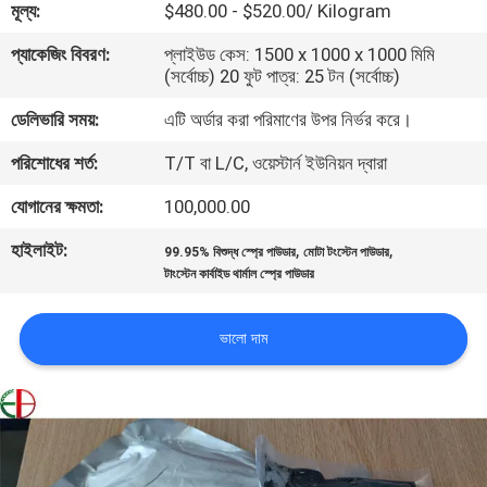
মূল্য:
$480.00 - $520.00/ Kilogram
মান
প্যাকেজিং বিবরণ:
প্লাইউড কেস: 1500 x 1000 x 1000 মিমি
(সর্বোচ্চ) 20 ফুট পাত্র: 25 টন (সর্বোচ্চ)
নিয়ন্ত্রণ
ডেলিভারি সময়:
এটি অর্ডার করা পরিমাণের উপর নির্ভর করে।
যোগাযোগ
পরিশোধের শর্ত:
T/T বা L/C, ওয়েস্টার্ন ইউনিয়ন দ্বারা
করুন
যোগানের ক্ষমতা:
100,000.00
হাইলাইট:
,
,
99.95% বিশুদ্ধ স্প্রে পাউডার
মোটা টংস্টেন পাউডার
খবর
টাংস্টেন কার্বাইড থার্মাল স্প্রে পাউডার
উদ্ধৃতির
ভালো দাম
জন্য
আবেদন