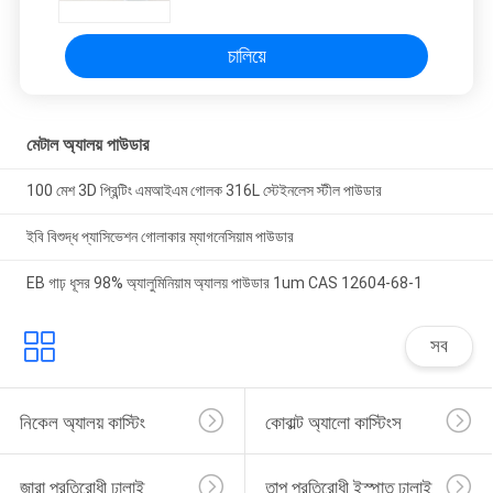
চালিয়ে
মেটাল অ্যালয় পাউডার
100 মেশ 3D প্রিন্টিং এমআইএম গোলক 316L স্টেইনলেস স্টীল পাউডার
ইবি বিশুদ্ধ প্যাসিভেশন গোলাকার ম্যাগনেসিয়াম পাউডার
EB গাঢ় ধূসর 98% অ্যালুমিনিয়াম অ্যালয় পাউডার 1um CAS 12604-68-1
সব
নিকেল অ্যালয় কাস্টিং
কোবাল্ট অ্যালো কাস্টিংস
জারা প্রতিরোধী ঢালাই
তাপ প্রতিরোধী ইস্পাত ঢালাই