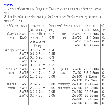
আবেদন:
1. টাংস্টেন পাউডার প্রধানত সিমেন্টেড কার্বাইড এবং টংস্টেন ফেরোটাংস্টেন উৎপাদনে ব্যবহৃত
হয়।
2. টাংস্টেন পাউডার হল গুঁড়া ধাতুবিদ্যা টংস্টেন পণ্য এবং টংস্টেন অ্যালয় প্রক্রিয়াকরণের
প্রধান কাঁচামাল।
স্পেসিফিকেশন
মডেল
কণার আকার
অক্সিজেন,
স্পেসিফিকেশন
মডেল
কণার আকার
অক্স
(BET/FSSS)
(%)
(BET/FSSS)
(
আল্ট্রাফাইন
ZW02
3.0 বর্গ মিটার/
0,7
মধ্য
ZW45
4.2-4.8um
0
Zw04
0.5
ZW50
4.2-4.8um
0
কণা
গ্রামের বেশি
কণা
ZW60
4.2-4.8um
0
2.0-3.0 বর্গ
ZW70
4.2-4.8um
0
মিটার/g
অতি সূক্ষ্ম কণা
ZW06
0.5-0.7um
0.4
ZW07
0.6-0.8um
0.35
ZW08
0.7-0.9um
0.3
ZW09
0.8-1.0um
0.25
ZW10
0.9-1.1um
0.2
পাতলা কণা
ZW13
1.2-1.4um
0.15
পুরু কণা
Zw80
7.5-8.5um
0
ZW15
1.4-1,7um
0.12
Zw90
8.5-9.5um
0
আকার
আকার
ZW20
1.7-2.2um
0.08
Zw100
9-11um
0
Zw120
11-13um
0
মধ্য কণা
ZW25
2.0-2.7um
0.08
আল্ট্রাফাইন
Zw150
13-17um
0
ZW30
2.7-3.2um
0.05
Zw200
17-23um
0
আকার
কণা আকার
ZW35
3.2-3.7um
0.05
Zw250
22-28um
0
ZW40
3.7-4.3um
0.05
Zw300
25-35um
0
Zw400
35-45um
0
Zw500
45-55um
0