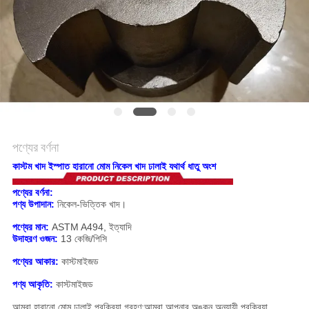
সাইট
ম্যাপ
গোপনীয়তা
নীতি
পণ্যের বর্ণনা
কাস্টম খাদ ইস্পাত হারানো মোম নিকেল খাদ ঢালাই যথার্থ ধাতু অংশ
পণ্যের বর্ণনা:
পণ্য উপাদান:
নিকেল-ভিত্তিক খাদ।
পণ্যের মান:
ASTM A494, ইত্যাদি
উদাহরণ ওজন:
13 কেজি/পিসি
পণ্যের আকার:
কাস্টমাইজড
পণ্য আকৃতি:
কাস্টমাইজড
আমরা হারানো মোম ঢালাই প্রক্রিয়া গ্রহণ;আমরা আপনার অঙ্কন অনুযায়ী প্রক্রিয়া.