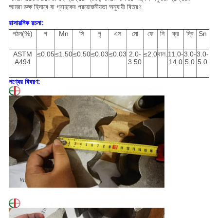
আমরা রুক্ষ হিসাবে বা গ্রাহকের প্রয়োজনীয়তা অনুযায়ী বিতরণ.
রাসায়নিক রচনা:
গঠন(%)
গ
Mn
সি
পৃ
এস
মো
ফে
নি
ক্র
দ্বি
Sn
ASTM
≤0.05
≤1.50
≤0.50
≤0.03
≤0.03
2.0-
≤2.0
বাল.
11.0-
3.0-
3.0-
A494
3.50
14.0
5.0
5.0
পণ্যের বিবরণ: