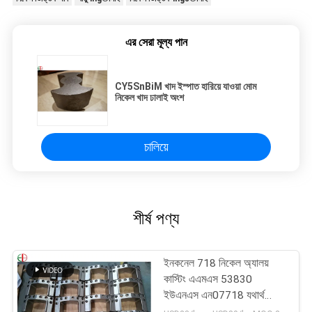
এর সেরা মূল্য পান
CY5SnBiM খাদ ইস্পাত হারিয়ে যাওয়া মোম
নিকেল খাদ ঢালাই অংশ
চালিয়ে
শীর্ষ পণ্য
ইনকনেল 718 নিকেল অ্যালয়
কাস্টিং এএমএস 53830
ইউএনএস এন07718 যথার্থ
অংশগুলি