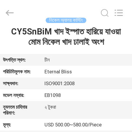
Bliss
Alloy
Casting
&
Forging
নিকেল অ্যালয় কাস্টিং
Co.,LTD..
All
Rights
CY5SnBiM খাদ ইস্পাত হারিয়ে যাওয়া
বাড়ি
Reserved.
মোম নিকেল খাদ ঢালাই অংশ
পণ্য
উৎপত্তি স্থল:
চীন
ভিডিও
পরিচিতিমুলক নাম:
Eternal Bliss
সাক্ষ্যদান:
ISO9001:2008
আমাদের
মডেল নম্বার:
EB1098
সম্পর্কে
ন্যূনতম চাহিদার
২ টুকরা
পরিমাণ:
কারখানা
মূল্য:
USD 500.00~580.00/Piece
ভ্রমণ