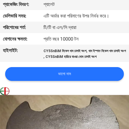
প্যাকেজিং বিবরণ:
প্যালেট
মান
ডেলিভারি সময়:
এটি অর্ডার করা পরিমাণের উপর নির্ভর করে।
নিয়ন্ত্রণ
পরিশোধের শর্ত:
টি/টি বা এল/সি দ্বারা
যোগানের ক্ষমতা:
প্রতি বছর 10000 টন
যোগাযোগ
হাইলাইট:
,
CY5SnBiM নিকেল খাদ ঢালাই অংশ
খাদ ইস্পাত নিকেল খাদ ঢালাই অংশ
করুন
,
CY5SnBiM হারিয়ে যাওয়া মোম ঢালাই অংশ
খবর
ভালো দাম
উদ্ধৃতির
জন্য
আবেদন