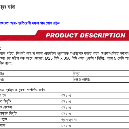
যের বর্ণনা
বিশুদ্ধতা জারা-প্রতিরোধী দস্তা খাদ গোল রাউন্ড
া:
রডে গঠিত, জিংকটি লবণের জলের বৈদ্যুতিন প্রবাহকে বাধাগ্রস্ত করতে ধাতব উপাদানগুলিতে স্থাপন করা হ
 ক্ষয় এবং মরিচা শুরু করবে।মাত্রা: Ø25 মিমি x 350 মিমি ওজন (কেজি / পিসি): প্রায় 5 কে
়নিক রচনা:
(%)
দস্তা
 বার
99.999%
রড স্বাস্থ্য ও সুরক্ষা সম্পর্কিত তথ্য
 শব্দ
এন / এ
তি বিবৃতি
এন / এ
ার্ড কোডস
এন / এ
তামূলক বিবৃতি
এন / এ
 পয়েন্ট
প্রযোজ্য নয়
 কোড
এন / এ