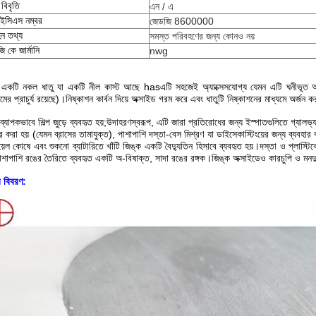
া বিবৃতি
এন / এ
ইসিএস নম্বর
জেডজি 8600000
ন তথ্য
সমস্ত পরিবহণের জন্য কোনও নয়
জি কে জার্মানি
nwg
 একটি নকল ধাতু যা একটি নীল কাস্ট আছে hasএটি সহজেই অ্যাক্সেসযোগ্য যেমন এটি ঘনীভূত আক
মের প্রাচুর্য রয়েছে)।নিষ্কাশন কার্বন দিয়ে অক্সাইড গরম করে এবং ধাতুটি নিষ্কাশনের মাধ্যমে অর্জন
 ব্যাপকভাবে শিল্প জুড়ে ব্যবহৃত হয়;উদাহরণস্বরূপ, এটি জারা প্রতিরোধের জন্য ইস্পাতগুলিতে গ্যালভ
ার করা হয় (যেমন ব্রাসের তামাযুক্ত), পাশাপাশি দস্তা-বেস মিশ্রণ যা ডাইসেকাস্টিংয়ের জন্য ব্যবহার 
য়েল কোষে এবং শুকনো ব্যাটারিতে খাঁটি জিঙ্ক একটি বৈদ্যুতিন হিসাবে ব্যবহৃত হয়।দস্তা ও প্লাস্টিকের
পাশাপাশি রঙের তৈরিতে ব্যবহৃত একটি অ-বিষাক্ত, সাদা রঙের রঙ্গক।জিঙ্ক অক্সাইডেও কারচুপি ও মনদু
র বিবরণ: