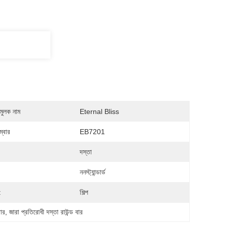
মুলক নাম
Eternal Bliss
্বার
EB7201
দস্তা
ননস্ট্যান্ডার্ড
:
শিল্প
ার
, 
জারা প্রতিরোধী দস্তা রাউন্ড বার