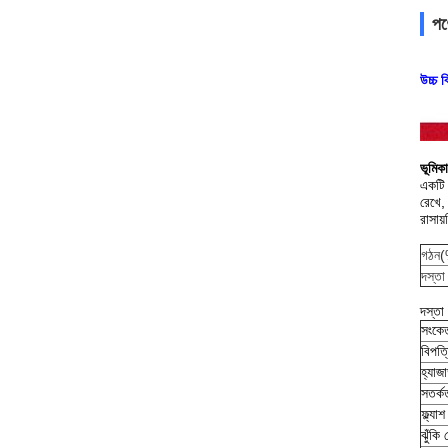
পণ্
উচ্চ 
ভূমিক
একটি 
রেখে,
রাসায
গঠন
দস্তা
দস্তা 
সংকেত
বিপত্
হ্যাজ
সতর্ক
ফ্ল্যাশ
ঝুঁকি