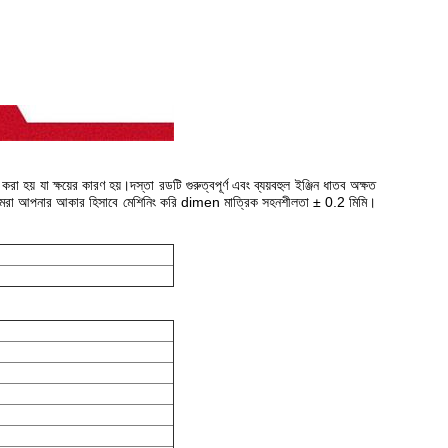
য় যা ক্ষয়ের কারণ হয়।দস্তা রডটি গুরুত্বপূর্ণ এবং ব্যয়বহুল ইঞ্জিন ধাতব অক্ষত
জি আমরা আপনার আকার হিসাবে মেশিনিং করি dimen মাত্রিক সহনশীলতা ± 0.2 মিমি।