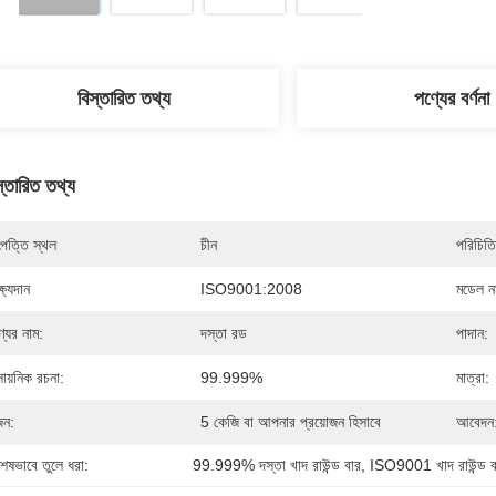
বিস্তারিত তথ্য
পণ্যের বর্ণনা
স্তারিত তথ্য
পত্তি স্থল
চীন
পরিচিতি
্ষ্যদান
ISO9001:2008
মডেল নম
্যের নাম:
দস্তা রড
পাদান:
সায়নিক রচনা:
99.999%
মাত্রা:
ন:
5 কেজি বা আপনার প্রয়োজন হিসাবে
আবেদন
শেষভাবে তুলে ধরা:
99.999% দস্তা খাদ রাউন্ড বার
, 
ISO9001 খাদ রাউন্ড ব