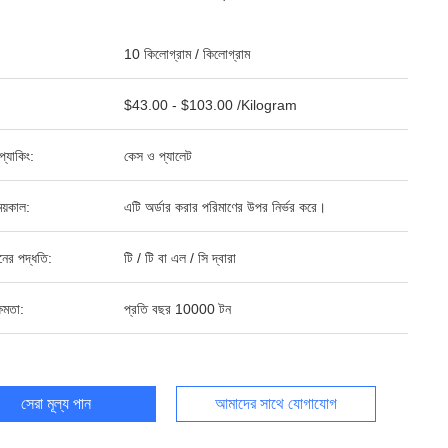
10 কিলোগ্রাম / কিলোগ্রাম
$43.00 - $103.00 /Kilogram
ড প্যাকিং:
কেস ও প্যালেট
য়কাল:
এটি অর্ডার করার পরিমাণের উপর নির্ভর করে।
ানের পদ্ধতি:
টি / টি বা এল / সি দ্বারা
ষমতা:
প্রতি বছর 10000 টন
সেরা মূল্য পান
আমাদের সাথে যোগাযোগ