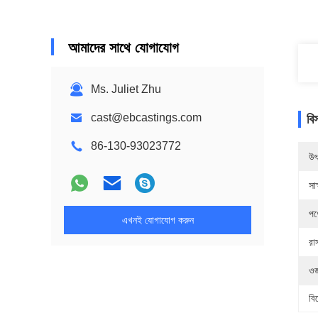
আমাদের সাথে যোগাযোগ
Ms. Juliet Zhu
cast@ebcastings.com
বি
86-130-93023772
উৎ
সাক
পণ
এখনই যোগাযোগ করুন
রা
ওজ
বি