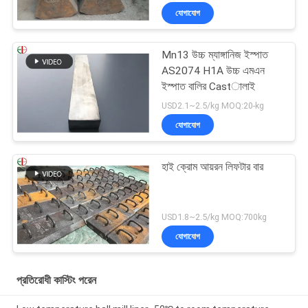
যোগাযোগ
Mn13 উচ্চ ম্যাঙ্গানিজ ইস্পাত
AS2074 H1A উচ্চ এমএন
ইস্পাত বালির Castালাই
USD2.1~2.5/kg MOQ:20-kg
যোগাযোগ
হাই ক্রোম আয়রন লিফটার বার
USD1.8~2.5/kg MOQ:700kg
যোগাযোগ
প্রতিরোধী কাস্টিং পরেন