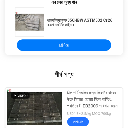
এর সেরা মূল্য পান
ধাতববিদ্যামূলক 350HBW ASTM532 Cr26
কয়লা বল মিল লাইনার
চালিয়ে
শীর্ষ পণ্য
মিল পার্টসগুলির জন্য লিফটার বারের
উচ্চ সিআর এলোয় স্টিল কাস্টিং,
প্রতিরোধী EB2009 পরিধান করুন
USD1.8~2.5/kg MOQ:700kg
যোগাযোগ