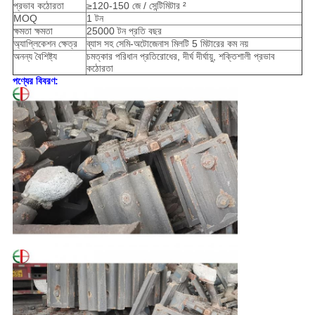
প্রভাব কঠোরতা
≥120-150 জে / সেন্টিমিটার ²
MOQ
1 টন
ক্ষমতা ক্ষমতা
25000 টন প্রতি বছর
অ্যাপ্লিকেশন ক্ষেত্র
ব্যাস সহ সেমি-অটোজেনাস মিলটি 5 মিটারের কম নয়
অনন্য বৈশিষ্ট্য
চমত্কার পরিধান প্রতিরোধের, দীর্ঘ দীর্ঘায়ু, শক্তিশালী প্রভাব
কঠোরতা
পণ্যের বিবরণ: