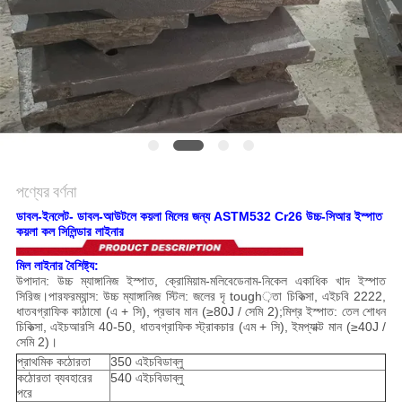
সাইট
ম্যাপ
গোপনীয়তা
নীতি
পণ্যের বর্ণনা
ডাবল-ইনলেট- ডাবল-আউটলে কয়লা মিলের জন্য ASTM532 Cr26 উচ্চ-সিআর ইস্পাত
কয়লা কল সিলিন্ডার লাইনার
মিল লাইনার বৈশিষ্ট্য:
উপাদান: উচ্চ ম্যাঙ্গানিজ ইস্পাত, ক্রোমিয়াম-মলিবেডেনাম-নিকেল একাধিক খাদ ইস্পাত
সিরিজ।পারফরম্যান্স: উচ্চ ম্যাঙ্গানিজ স্টিল: জলের দৃ tough়তা চিকিত্সা, এইচবি 2222,
ধাতবগ্রাফিক কাঠামো (এ + সি), প্রভাব মান (≥80J / সেমি 2);মিশ্র ইস্পাত: তেল শোধন
চিকিত্সা, এইচআরসি 40-50, ধাতবগ্রাফিক স্ট্রাকচার (এম + সি), ইমপ্যাক্ট মান (≥40J /
সেমি 2)।
প্রাথমিক কঠোরতা
350 এইচবিডাব্লু
কঠোরতা ব্যবহারের
540 এইচবিডাব্লু
পরে