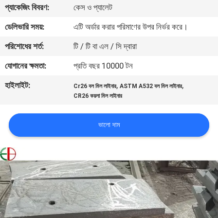
প্যাকেজিং বিবরণ:
কেস ও প্যালেট
মান
ডেলিভারি সময়:
এটি অর্ডার করার পরিমাণের উপর নির্ভর করে।
নিয়ন্ত্রণ
পরিশোধের শর্ত:
টি / টি বা এল / সি দ্বারা
যোগানের ক্ষমতা:
প্রতি বছর 10000 টন
যোগাযোগ
হাইলাইট:
,
,
Cr26 বল মিল লাইনার
ASTM A532 বল মিল লাইনার
করুন
CR26 কয়লা মিল লাইনার
খবর
ভালো দাম
উদ্ধৃতির
জন্য
আবেদন