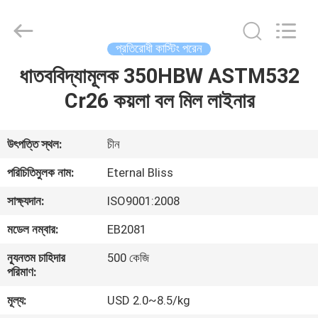
Bliss
Alloy
Casting
&
Forging
প্রতিরোধী কাস্টিং পরেন
Co.,LTD..
All
Rights
ধাতববিদ্যামূলক 350HBW ASTM532
বাড়ি
Reserved.
Cr26 কয়লা বল মিল লাইনার
পণ্য
উৎপত্তি স্থল:
চীন
ভিডিও
পরিচিতিমুলক নাম:
Eternal Bliss
সাক্ষ্যদান:
ISO9001:2008
আমাদের
মডেল নম্বার:
EB2081
সম্পর্কে
ন্যূনতম চাহিদার
500 কেজি
পরিমাণ:
কারখানা
মূল্য:
USD 2.0~8.5/kg
ভ্রমণ