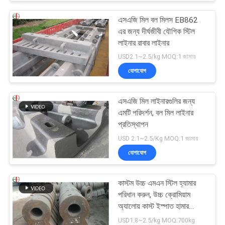
এসএজি মিল বল মিলস EB862
এর জন্য দীর্ঘজীবী যৌগিক স্টিল
লাইনার রাবার লাইনার
USD2.1~2.5/kg MOQ:1 জামায়
যোগাযোগ
এসএজি মিল লাইনারগুলির জন্য
এমটি পরিদর্শন, বল মিল লাইনার
প্রতিস্থাপন
USD 2.1~2.5/Kg MOQ:1 জামায়
যোগাযোগ
কাস্টম উচ্চ এমএন স্টিল হ্যামার
পরিধান করুন, উচ্চ ক্রোমিয়াম
অ্যালোয় কাস্ট ইস্পাত হামার
EB19047
USD1.8~2.5/kg MOQ:700kg