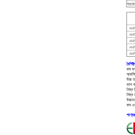
প্রয়
এএস
এএস
এএস
এএস
এএস
বৈশিষ্ট
কম ঘন
অ্যাসি
উচ্চ ত
ভাল বা
নিম্ন
নিম্ন
উচ্চত
কম এব
পণ্যে