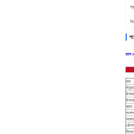
প্র
বি
পণ্
তাপ এব
নাম
স্ট্যান্ড
উপাদ
উপলব
ব্যাস
শংসাপ
আকা
কৌশ
বিতরণ