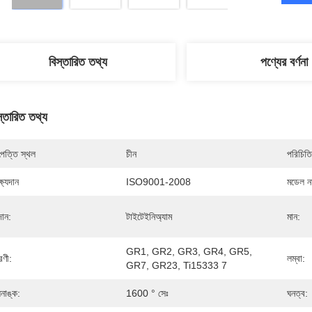
বিস্তারিত তথ্য
পণ্যের বর্ণনা
স্তারিত তথ্য
পত্তি স্থল
চীন
পরিচিতি
্ষ্যদান
ISO9001-2008
মডেল নম
দান:
টাইটেইনিঅ্যাম
মান:
GR1, GR2, GR3, GR4, GR5, 
েণী:
লম্বা:
GR7, GR23, Ti15333 7
নাঙ্ক:
1600 ° সেঃ
ঘনত্ব: