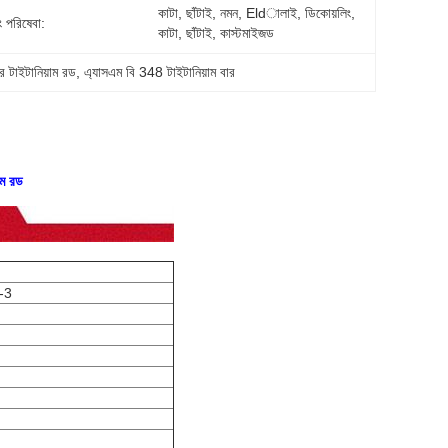
কাটা, ছাঁটাই, নমন, Eldালাই, ডিকোয়লিং, 
ং পরিষেবা:
কাটা, ছাঁটাই, কাস্টমাইজড
্রি টাইটানিয়াম রড
, 
এ্যাসএম বি 348 টাইটানিয়াম বার
়াম রড
-3