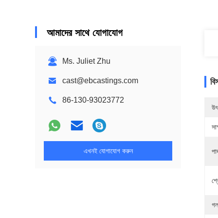
আমাদের সাথে যোগাযোগ
Ms. Juliet Zhu
cast@ebcastings.com
বি
86-130-93023772
উৎ
সাক
এখনই যোগাযোগ করুন
পা
শ্র
গল