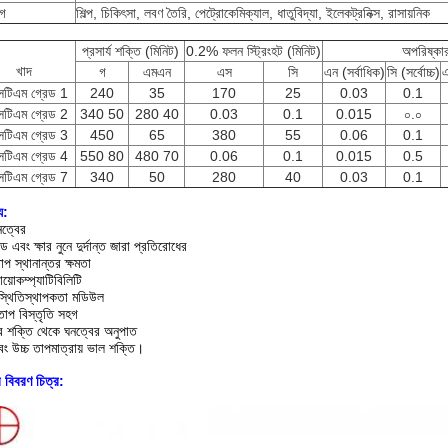
োগ
শিল্প, চিকিৎসা, লবণ তৈরি, পেট্রোকেমিক্যাল, ধাতুবিদ্যা, ইলেকট্রনিক্স, রাসায়নিক
প্রসার্য শক্তি (মিনিট)
0.2% ফলন স্ট্রিংহট (মিনিট)
অপরিষ্কা
খাদ
গ
এমএন
এস
সি
এন (সর্বাধিক)
সি (সর্বোচ্চ)
এ
টিএম গ্রেড 1
240
35
170
25
0.03
0.1
টিএম গ্রেড 2
340 50
280 40
0.03
0.1
0.015
০.০
টিএম গ্রেড 3
450
65
380
55
0.06
0.1
টিএম গ্রেড 4
550 80
480 70
0.06
0.1
0.015
0.5
টিএম গ্রেড 7
340
50
280
40
0.03
0.1
্য:
ত্বের
ড এবং ক্ষার নুনে দুর্দান্ত জারা প্রতিরোধের
াপ স্থানান্তর ক্ষমতা
য়োকম্প্যাটিবিলিটি
 স্থিতিস্থাপকতা মডিউল
 তাপ বিস্তৃতি সহগ
র শক্তি থেকে ঘনত্বের অনুপাত
ং উচ্চ তাপমাত্রায় ভাল শক্তি।
র বিবরণ চিত্র: