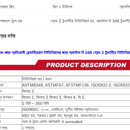
যোজ্য শিল্প:
শিল্প ও চিকিৎসা
প্রসেসি
শেষভাবে তুলে ধরা:
গ্রেড 2 ইন্ডাস্ট্রি টাইটানিয়াম রড
, 
অ্যাস্টাম বি 348 ইন্ডাস্ট
যের বর্ণনা
ং জারা প্রতিরোধী রেন্ডাস্ট্রিয়াল টাইটানিয়ামের জন্য অ্যাস্টাম বি 348 গ্রেড 2 ইন্ডাস্ট্রি টাইটানিয
টাইটানিয়াম বার / রডস
ার্ড
ASTMB348, ASTMF67, ATSTMF136, ISO5832-2, ISO5832
ান
জিআর 2
্ধ উপকরণ
জিআর 1, জিআর 2.জিআর 3, জিআর 4, জি 5
1 মিমি ~ 350 মিমি
ত্র
ISO9001: ২০০৮, এসজিএস, তৃতীয় পরীক্ষার প্রতিবেদন
র
রাউন্ড বার, স্কয়ার / ফ্ল্যাট বার, ষড়ভুজ বার, আয়তক্ষেত্র দণ্ড
ল
গরম বা ঠান্ডা রোলিং জালিয়াতি বা annealed
 সময়
২ সপ্তাহ