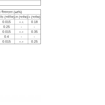
র সীমাবদ্ধতা (wt%)
ইচ (সর্বাধিক)
ফে (সর্বোচ্চ)
ও (সর্বোচ্চ)
0.015
০.২
0.18
0.25
-
-
0.015
০.০
0.35
0.4
-
-
0.015
০.০
0.25