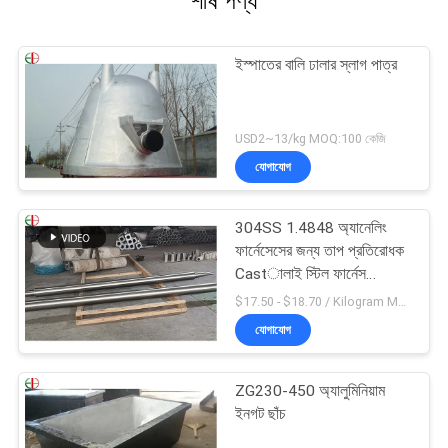
শীর্ষ পণ্য
ইস্পাতের বালি ঢালার স্লাগ পাত্র
USD2~13/kg MOQ:100 কেজি
যোগাযোগ
304SS 1.4848 অ্যানেলিং
ফার্নেসেসের জন্য তাপ প্রতিরোধক
Castালাই স্টিল ফার্নেস
রোলারগুলি
$17.50 - $18.70 / Kilogram MOQ:100 কিলোগ্রাম / কিলোগ্রাম
যোগাযোগ
ZG230-450 অ্যালুমিনিয়াম
ইনগট ছাঁচ