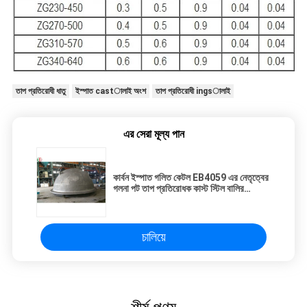
তাপ প্রতিরোধী ধাতু
ইস্পাত castালাই অংশ
তাপ প্রতিরোধী ingsালাই
এর সেরা মূল্য পান
কার্বন ইস্পাত গলিত কেটল EB4059 এর নেতৃত্বের
গলনা পট তাপ প্রতিরোধক কাস্ট স্টিল বালির
Castালাই প্রক্রিয়া
চালিয়ে