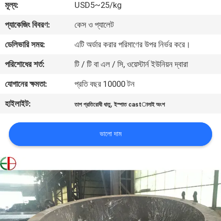
মূল্য:
USD5~25/kg
মান
প্যাকেজিং বিবরণ:
কেস ও প্যালেট
নিয়ন্ত্রণ
ডেলিভারি সময়:
এটি অর্ডার করার পরিমাণের উপর নির্ভর করে।
পরিশোধের শর্ত:
টি / টি বা এল / সি, ওয়েস্টার্ন ইউনিয়ন দ্বারা
যোগাযোগ
যোগানের ক্ষমতা:
প্রতি বছর 10000 টন
করুন
হাইলাইট:
,
তাপ প্রতিরোধী ধাতু
ইস্পাত castালাই অংশ
খবর
ভালো দাম
উদ্ধৃতির
জন্য
আবেদন