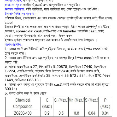
উপাদান গ্রেড:
খাদ ইস্পাত, কার্বন ইস্পাত;
গুণমানের স্তর:
জাতীয় স্ট্যান্ডার্ড এবং আন্তর্জাতিক মান অনুযায়ী।
উত্পাদন প্রক্রিয়া:
বালি প্রক্রিয়া,
যন্ত্র প্রক্রিয়া সহ, যেমন তুরপুন এবং গর্ত টেপ।
উপাদান নির্বাচনের প্রবণতা:
পরিষেবা জীবন, রক্ষণাবেক্ষণ
এবং ব্যয় দক্ষতার
ক্ষেত্রে সুস্পষ্ট সুবিধার কারণে
কাস্ট স্টিল রয়েছে
steel
উভয়ের বিপরীতে গত কয়েক বছর ধরে
গলে যাওয়া পাত্র নির্মাণে আরও তাৎপর্যপূর্ণ হয়ে উঠছে
উপকরণ, spheroidal castালাই-লোহা এবং lamellar গ্রাফাইট castালাই
লোহা।
অন্যান্য উপকরণের সাথে তুলনা করে,
নিক্ষেপ করুন
ইস্পাত দুর্দান্ত মেরামতের সম্ভাবনা দেয় কারণ এটি
ওয়েল্ডিংয়ের পক্ষে
উপযুক্ত
।
বিশেষ বৈশিষ্ট্য:
1. আমরা সোডিয়াম সিলিকেট বালি প্রক্রিয়া দিয়ে বড় আকারের খাদ ইস্পাত castালাই
তৈরি করতে পারি।
2. আমরা তাপ-চিকিত্সা এবং যন্ত্র প্রক্রিয়া সহ সমাপ্ত মিশ্র ইস্পাত castালাই সরবরাহ
করতে পারি।
৩. আমরা এএসটিএম এ 27, গিগাবাইট / টি 20878, ডিআইএন 17440, ডিআইএন
17224, এআইএসআই, অনুসারে মিশ্র ইস্পাত castালাই উত্পাদন করতে পারি,
এএসটিএম, জেআইএস এসইউএইচ 35, এনএফ এ 35-572 / 584, বিএস 970, বিএস
1449, আইএসও 683/13।
৪. আমরা এখন পর্যন্ত যে বৃহত্তম ইস্পাত castালাই অর্জন করতে পারি তা প্রতি টুকরো
300 টন।
5. গলিত কেটল জন্য উপাদান গ্রেড