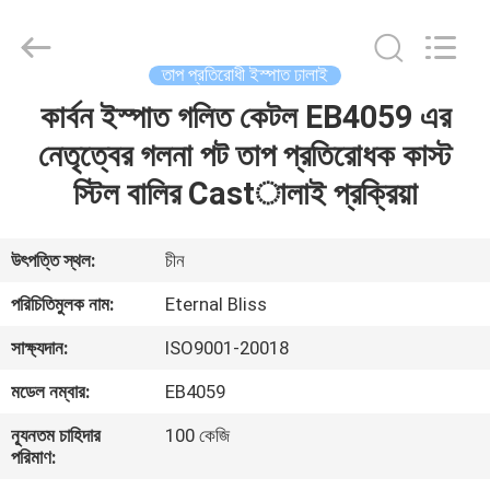
Bliss
Alloy
Casting
&
Forging
তাপ প্রতিরোধী ইস্পাত ঢালাই
Co.,LTD..
All
Rights
কার্বন ইস্পাত গলিত কেটল EB4059 এর
বাড়ি
Reserved.
নেতৃত্বের গলনা পট তাপ প্রতিরোধক কাস্ট
পণ্য
স্টিল বালির Castালাই প্রক্রিয়া
ভিডিও
উৎপত্তি স্থল:
চীন
পরিচিতিমুলক নাম:
Eternal Bliss
আমাদের
সাক্ষ্যদান:
ISO9001-20018
সম্পর্কে
মডেল নম্বার:
EB4059
কারখানা
ন্যূনতম চাহিদার
100 কেজি
পরিমাণ:
ভ্রমণ