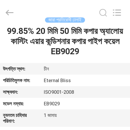
Bliss
Alloy
Casting
&
Forging
জারা প্রতিরোধী ঢালাই
Co.,LTD..
All
Rights
99.85% 20 মিমি 50 মিমি কপার অ্যালোয়
বাড়ি
Reserved.
কাস্টিং এয়ার কন্ডিশনার কপার পাইপ কয়েল
পণ্য
EB9029
ভিডিও
উৎপত্তি স্থল:
চীন
পরিচিতিমুলক নাম:
Eternal Bliss
আমাদের
সাক্ষ্যদান:
ISO9001-2008
সম্পর্কে
মডেল নম্বার:
EB9029
কারখানা
ন্যূনতম চাহিদার
1 জামায়
পরিমাণ:
ভ্রমণ