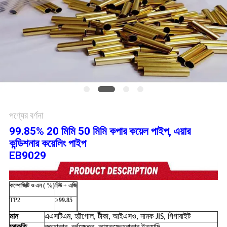
সাইট
ম্যাপ
গোপনীয়তা
নীতি
পণ্যের বর্ণনা
99.85% 20 মিমি 50 মিমি কপার কয়েল পাইপ, এয়ার
কন্ডিশনার কয়েলিং পাইপ
EB9029
কম্পোজিটি
ও
এন (
%)
চিউ + এজি
TP2
≥99.85
মান
এএসটিএম, হট্টগোল, টীকা, আইএসও, নামক JIS, গিগাবাইট