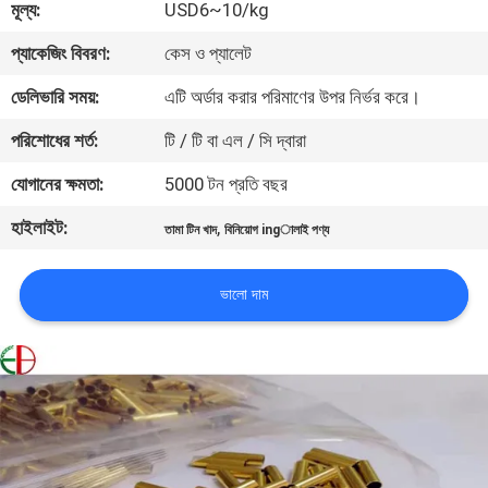
মূল্য:
USD6~10/kg
মান
প্যাকেজিং বিবরণ:
কেস ও প্যালেট
নিয়ন্ত্রণ
ডেলিভারি সময়:
এটি অর্ডার করার পরিমাণের উপর নির্ভর করে।
পরিশোধের শর্ত:
টি / টি বা এল / সি দ্বারা
যোগাযোগ
যোগানের ক্ষমতা:
5000 টন প্রতি বছর
করুন
হাইলাইট:
,
তামা টিন খাদ
বিনিয়োগ ingালাই পণ্য
খবর
ভালো দাম
উদ্ধৃতির
জন্য
আবেদন