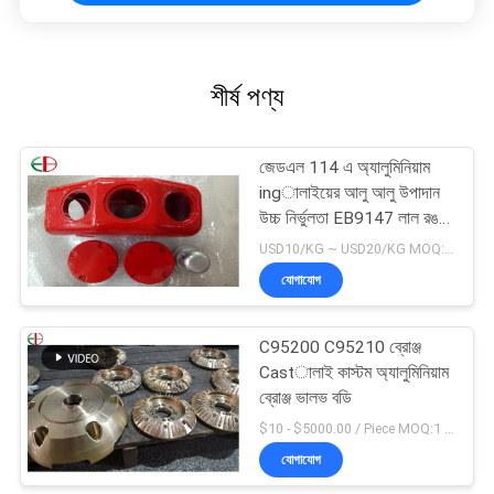
শীর্ষ পণ্য
জেডএল 114 এ অ্যালুমিনিয়াম
ingালাইয়ের আলু আলু উপাদান
উচ্চ নির্ভুলতা EB9147 লাল রঙ
14
USD10/KG ~ USD20/KG MOQ:50kg
যোগাযোগ
C95200 C95210 ব্রোঞ্জ
Castালাই কাস্টম অ্যালুমিনিয়াম
ব্রোঞ্জ ভালভ বডি
$10 - $5000.00 / Piece MOQ:1 টুকরা
যোগাযোগ