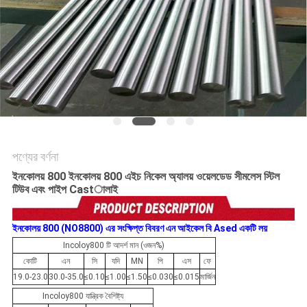
সাইট
ম্যাপ
গোপনীয়তা
নীতি
পণ্যের বর্ণনা
ইনকোলয় 800 ইনকোলয় 800 এইচ নিকেল অ্যালয় ওয়েলডেড সীমলেস স্টিল
টিউব এবং পাইপ Castালাই
ইনকোলয় 800 (NO8800) এর
সংক্ষিপ্ত বিবরণ
এন
আইকেল
বি
Ased
একটি
লয়
Incoloy800 টি আদর্শ মান (ওজন%)
কোটি
এন
সি
যদি
MN
পি
এস
ফে
19.0-23.0
30.0-35.0
≤0.10
≤1.00
≤1.50
≤0.030
≤0.015
মার্জিন
Incoloy800 যান্ত্রিক বৈশিষ্ট্য