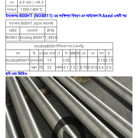
বেধ
8.0 গ্রাম / সেমি 3
গলনাঙ্ক
1350-1400 ℃
ইনকোলয় 800HT (NO8811) এর
সংক্ষিপ্ত বিবরণ
এন
আইকেল
বি
Ased
একটি
লয়
ইনকোলয় 800HT ব্র্যান্ডের কাছাকাছি
UNS
ট্রেডমার্ক
W.Nr
NO8811
Incoloy 800HT
1,4954
Incoloy800H টিপিক্যাল মান (ওজন%)
খাদ
%
এন
Ge থেকে
ফে
সি
MN
যদি
ছেদ
এস
আল
ti
Incoloy800HT
ন্যূনতম
30
19
0.05
0.15
0.15
ম্যাক্স
35
23
মার্জিন
0.1
1.5
1
0.75
0.015
0.6
0.6
ছবি এবং ভিডিও