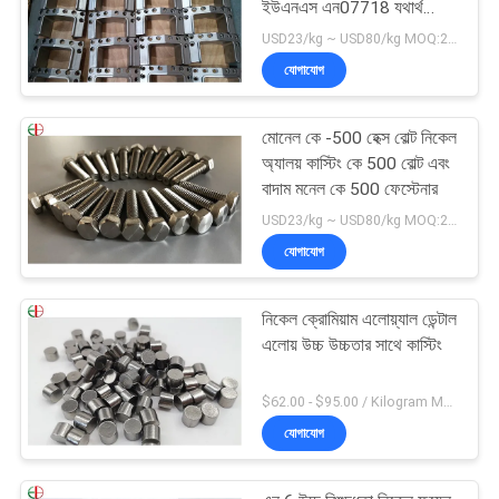
ইউএনএস এন07718 যথার্থ
অংশগুলি
USD23/kg ~ USD80/kg MOQ:20 কেজি
যোগাযোগ
মোনেল কে -500 হেক্স বোল্ট নিকেল
অ্যালয় কাস্টিং কে 500 বোল্ট এবং
বাদাম মনেল কে 500 ফেস্টেনার
USD23/kg ~ USD80/kg MOQ:20 কেজি
যোগাযোগ
নিকেল ক্রোমিয়াম এলোয়্যাল ডেন্টাল
এলোয় উচ্চ উচ্চতার সাথে কাস্টিং
$62.00 - $95.00 / Kilogram MOQ:5 কিলোগ্রাম / কিলোগ্রাম
যোগাযোগ