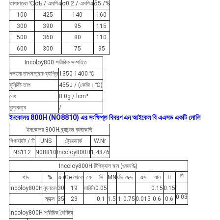
তাপমাত্রা ℃
σЬ / এমপিএ
σ0.2 / এমপিএ
δ5 /%
100
425
140
160
300
390
95
115
500
360
80
110
600
300
75
95
Incoloy800 শারীরিক সম্পত্তি
গলানো তাপমাত্রার ব্যাপ্তি
1350-1400 ℃
সুনির্দিষ্ট তাপ
455J / (কেজি। ℃)
বেধ
8.0g / lcm³
চুম্বকত্ব
/
ইনকোলয় 800H (NO8810) এর
সংক্ষিপ্ত বিবরণ
এন
আইকেল
বি
এএসড
একটি
লোলি
ইনকোলয় 800H ব্র্যান্ডের কাছাকাছি
গিগাবাইট / টি
UNS
ট্রেডমার্ক
W.Nr
NS112
N08810
Incoloy800H
1,4876
Incoloy800H টিপিক্যাল মান (ওজন%)
পি
খাদ
%
এন
Ge থেকে
ফে
সি
MN
যদি
ছেদ
এস
আল
ti
Incoloy800H
ন্যূনতম
30
19
মার্জিন
0.05
0.15
0.15
0.03
ম্যাক্স
35
23
0.1
1.5
1
0.75
0.015
0.6
0.6
Incoloy800H শারীরিক বৈশিষ্ট্য