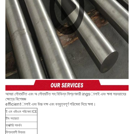
আমরা লৌহঘটিত এবং অ লৌহঘটিত সহ বিভিন্ন মিশ্রণকারী ingsালাই এবং ক্ষমা সরবরাহের
ক্ষেত্রে বিশেষজ্ঞ
efficientালাই এবং উচ্চ দক্ষ এবং বন্ধুত্বপূর্ণ পরিষেবা দিয়ে ক্ষমা।
ই এম ওডিএম পরিষেবা ICE
টিম সহায়তা
ফ্যাক্টরি সমর্থন
বিশ্বব্যাপী বিক্রয়