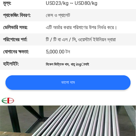
মূল্য:
USD23/kg ~ USD80/kg
মান
প্যাকেজিং বিবরণ:
কেস ও প্যালেট
নিয়ন্ত্রণ
ডেলিভারি সময়:
এটি অর্ডার করার পরিমাণের উপর নির্ভর করে।
পরিশোধের শর্ত:
টি / টি বা এল / সি, ওয়েস্টার্ন ইউনিয়ন দ্বারা
যোগাযোগ
যোগানের ক্ষমতা:
5,000.00 টন
করুন
হাইলাইট:
,
নিকেল ভিত্তিক খাদ
ধাতু ingালাই
খবর
ভালো দাম
উদ্ধৃতির
জন্য
আবেদন