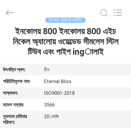
Bliss
Alloy
Casting
&
Forging
নিকেল অ্যালয় কাস্টিং
Co.,LTD..
All
Rights
ইনকোলয় 800 ইনকোলয় 800 এইচ
বাড়ি
Reserved.
নিকেল অ্যালোয় ওয়েল্ডেড সীমলেস স্টিল
পণ্য
টিউব এবং পাইপ ingালাই
ভিডিও
উৎপত্তি স্থল:
চীন
পরিচিতিমুলক নাম:
Eternal Bliss
আমাদের
সাক্ষ্যদান:
ISO9001-2018
সম্পর্কে
মডেল নম্বার:
3566
কারখানা
ন্যূনতম চাহিদার
20 কেজি
পরিমাণ:
ভ্রমণ