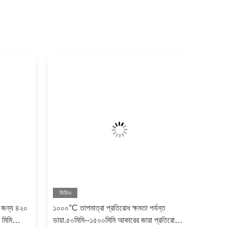
ভিডিও
র জন্য ৪২০
১০০০°C তাপমাত্রা প্রতিরোধ ক্ষমতা পর্যন্ত
 মিমি
ডায়া.৫০মিমি--১৫০০মিমি আকারের জারা প্রতিরোধী