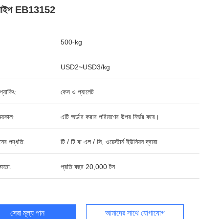
 পাইপ EB13152
500-kg
USD2~USD3/kg
ড প্যাকিং:
কেস ও প্যালেট
য়কাল:
এটি অর্ডার করার পরিমাণের উপর নির্ভর করে।
ানের পদ্ধতি:
টি / টি বা এল / সি, ওয়েস্টার্ন ইউনিয়ন দ্বারা
ষমতা:
প্রতি বছর 20,000 টন
সেরা মূল্য পান
আমাদের সাথে যোগাযোগ