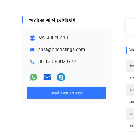
আমাদের সাথে যোগাযোগ
Ms. Juliet Zhu
cast@ebcastings.com
বি
86-130-93023772
উৎ
সাক
উপ
এখনই যোগাযোগ করুন
রঙ
সে
বি