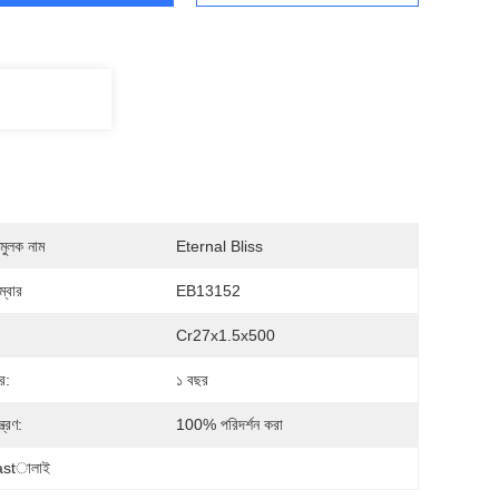
মুলক নাম
Eternal Bliss
্বার
EB13152
Cr27x1.5x500
ীর:
১ বছর
্ত্রণ:
100% পরিদর্শন করা
 castালাই