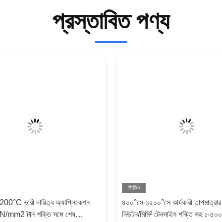
প্রস্তাবিত পণ্য
ভিডিও
0°C ভারী দায়িত্ব অ্যাপ্লিকেশন
৪০০°সে-১২০০°সে কার্যকারী তাপমাত্রা
N/mm2 টান শক্তি সঙ্গে শেষ
নিউটন/মিমি² টেনসাইল শক্তি সহ ১-৫০০