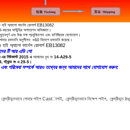
-বছরের ফাউন্ড্রি অপারেশন অভিজ্ঞতা।
্ধুত্বপূর্ণ এবং উচ্চ দক্ষ প্রযুক্তিগত এবং বাণিজ্যিক যোগাযোগ।
শাদার রফতানি অনুশীলন: +60 বিদেশে রফতানি করেছে।
ের টি
আর
এডি শো
ানি এর নিউকাস্ট 2015 এ
আমাদের বুথ নং
14-A29-5
, স্ট্যান্ড নং এ 29-5।
 এবং পরিষেবা সম্পর্কে আরও তথ্যের জন্য আমাদের সাথে যোগাযোগ করুন:
:
কেন্দ্রীভূতভাবে লোহার পাইপ Castালাই
,
কেন্দ্রীভূতভাবে নিক্ষেপ পাইপ
,
কেন্দ্রীভূত 