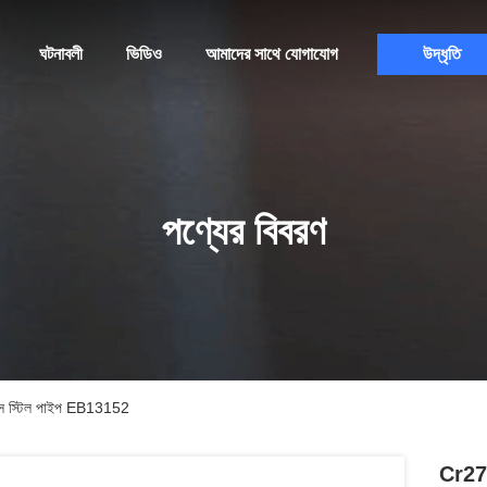
ঘটনাবলী
ভিডিও
আমাদের সাথে যোগাযোগ
উদ্ধৃতি
পণ্যের বিবরণ
লেস স্টিল পাইপ EB13152
Cr27x