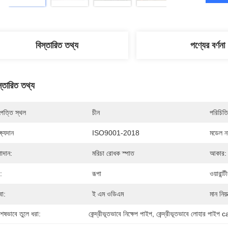
বিস্তারিত তথ্য
পণ্যের বর্ণনা
স্তারিত তথ্য
পত্তি স্থল
চীন
পরিচিতি
্ষ্যদান
ISO9001-2018
মডেল নম
াদান:
মরিচা রোধক স্পাত
আকার:
:
রূপা
ওয়ারান্ট
বা:
ই এম ওডিএম
মান নিয়ন
শেষভাবে তুলে ধরা:
কেন্দ্রীভূতভাবে নিক্ষেপ পাইপ
, 
কেন্দ্রীভূতভাবে লোহার পাইপ