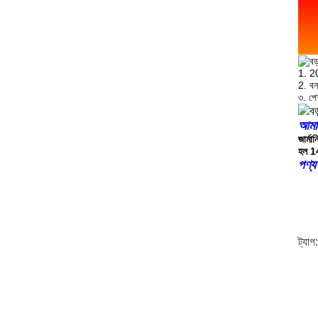
1. 20
2. বন
৩. পে
আমাদ
জার্ম
হল 14
পণ্য
ট্যাগ