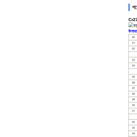
পণ্
Cr27x
উপাদা