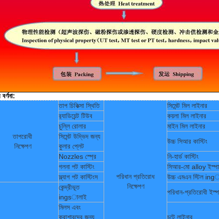
 বর্ণনা:
তাপ চিকিত্সা স্থিতি
সিমেন্ট মিল লাইনার
র‌্যাডিয়েন্ট টিউব
কয়লা মিল লাইনার
চুল্লি রোলার
মাইন মিল লাইনার
তাপরোধী
সিমেন্ট উদ্ভিদ জন্য
উচ্চ সিআর কাস্টিং
নিক্ষেপণ
কুলার প্লেট
Nozzles স্প্রে
নি-হার্ড কাস্টিং
গলনা পট কাস্টিং
সিআর-মো alloy ইস্পাত
পরিধান প্রতিরোধ
স্ল্যাগ পট কাস্টিংস
উচ্চ এমএন স্টিল ing
নিক্ষেপণ
কেন্দ্রীভূত
পরিধান-প্রতিরোধী ইস্প
ingsালাই
মিলস এবং
ক্রাশারদের জন্য
চুটে লাইনার