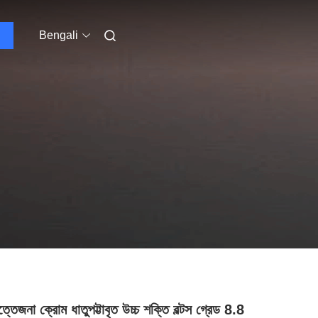
Bengali
ত্তেজনা ক্রোম ধাতুপট্টাবৃত উচ্চ শক্তি বল্টস গ্রেড 8.8