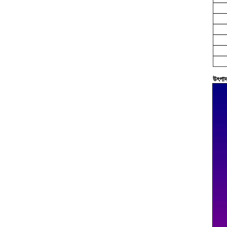
উৎপাদন