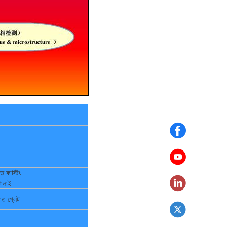
 কাস্টিং
ালাই
াত প্লেট