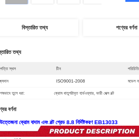
বিস্তারিত তথ্য
পণ্যের বর্ণনা
স্তারিত তথ্য
পত্তি স্থল
চীন
পরিচিতি
্ষ্যদান
ISO9001-2008
মডেল নম
শেষভাবে তুলে ধরা:
ক্রোম ধাতুপট্টাবৃত হার্ডওয়্যার
, 
ভারী হেক্স বল্ট
যের বর্ণনা
 উত্তেজনা ক্রোম বাদাম এবং বল্ট গ্রেড 8.8 নির্দিষ্টকরণ EB13033