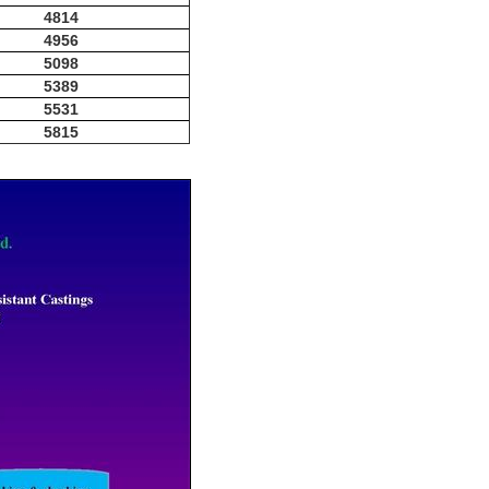
4814
4956
5098
5389
5531
5815