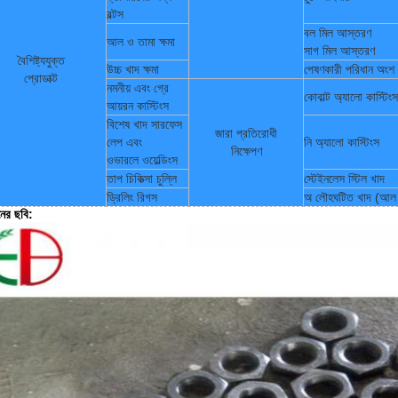
বল্টস
বল মিল আস্তরণ
আল ও তামা ক্ষমা
সাগ মিল আস্তরণ
বৈশিষ্ট্যযুক্ত
উচ্চ খাদ ক্ষমা
পেষণকারী পরিধান অংশ
প্রোডাক্ট
নমনীয় এবং গ্রে
কোবাল্ট অ্যালো কাস্টিংস
আয়রন কাস্টিংস
বিশেষ খাদ সারফেস
জারা প্রতিরোধী
লেপ এবং
নি অ্যালো কাস্টিংস
নিক্ষেপণ
ওভারলে ওয়েল্ডিংস
তাপ চিকিত্সা চুল্লি
স্টেইনলেস স্টিল খাদ
ড্রিলিং রিগস
অ লৌহঘটিত খাদ (আল
নের ছবি: