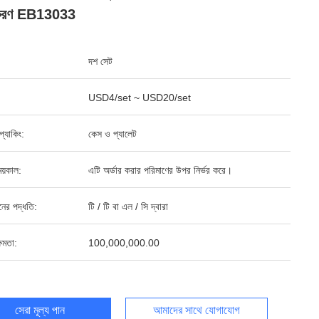
িষ্টকরণ EB13033
দশ সেট
USD4/set ~ USD20/set
ড প্যাকিং:
কেস ও প্যালেট
য়কাল:
এটি অর্ডার করার পরিমাণের উপর নির্ভর করে।
ানের পদ্ধতি:
টি / টি বা এল / সি দ্বারা
ষমতা:
100,000,000.00
সেরা মূল্য পান
আমাদের সাথে যোগাযোগ