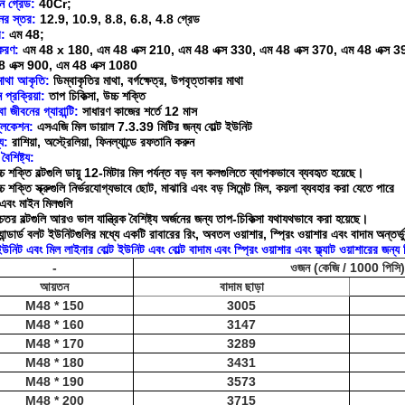
ন গ্রেড:
40Cr;
নের স্তর:
12.9, 10.9, 8.8, 6.8, 4.8 গ্রেড
:
এম 48;
্টকরণ:
এম 48 x 180, এম 48 এক্স 210, এম 48 এক্স 330, এম 48 এক্স 370, এম 48 এক্স 3
8 এক্স 900, এম 48 এক্স 1080
-মাথা আকৃতি:
ডিম্বাকৃতির মাথা, বর্গক্ষেত্র, উপবৃত্তাকার মাথা
ন প্রক্রিয়া:
তাপ চিকিত্সা, উচ্চ শক্তি
া জীবনের গ্যারান্টি:
সাধারণ কাজের শর্তে 12 মাস
্লিকেশন:
এসএজি মিল ডায়াল 7.3.39 মিটির জন্য বোল্ট ইউনিট
য:
রাশিয়া, অস্ট্রেলিয়া, ফিনল্যান্ডে রফতানি করুন
বৈশিষ্ট্য:
্চ শক্তি বল্টগুলি ডায়ু 12-মিটার মিল পর্যন্ত বড় বল কলগুলিতে ব্যাপকভাবে ব্যবহৃত হয়েছে।
চ শক্তি স্ক্রুগুলি নির্ভরযোগ্যভাবে ছোট, মাঝারি এবং বড় সিমেন্ট মিল, কয়লা ব্যবহার করা যেতে পারে
এবং মাইন মিলগুলি
চতর বল্টগুলি আরও ভাল যান্ত্রিক বৈশিষ্ট্য অর্জনের জন্য তাপ-চিকিত্সা যথাযথভাবে করা হয়েছে।
্যান্ডার্ড বলট ইউনিটগুলির মধ্যে একটি রাবারের রিং, অবতল ওয়াশার, স্প্রিং ওয়াশার এবং বাদাম অন্তর্ভ
 ইউনিট এবং মিল লাইনার বোল্ট ইউনিট এবং বোল্ট বাদাম এবং স্প্রিং ওয়াশার এবং ফ্ল্যাট ওয়াশারের জন
-
ওজন (কেজি / 1000 পিসি)
আয়তন
বাদাম ছাড়া
M48 * 150
3005
M48 * 160
3147
M48 * 170
3289
M48 * 180
3431
M48 * 190
3573
M48 * 200
3715