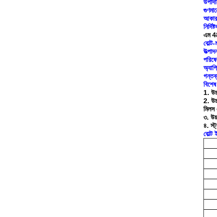
উপাদা
গুণমা
আকার
নির্দিষ
এম 4
বোল্ট
উত্পাদ
পরিষেব
অ্যাপ
গন্তব্
বিশেষ 
1. উচ
2. উচ্
মিলস 
৩. উচ্
৪. স্ট
বোল্ট