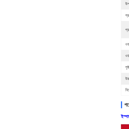
উপ
প্
প্
ওয
ওয
পৃ
উচ
বি
পণ্
ইস্প