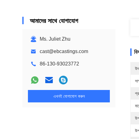
আমাদের সাথে যোগাযোগ
Ms. Juliet Zhu
cast@ebcastings.com
বি
86-130-93023772
উৎ
সাক
প্
এখনই যোগাযোগ করুন
মা
উপ
উপ