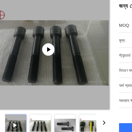
জন্য ম
MOQ:
মূল্য:
স্ট্যান্ডার্
বিতরণ সম
অর্থ প্রদ
সরবরাহ ক্