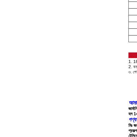
1. 18
2. বন
৩. পে
আমাদ
জার্ম
হল 14
পণ্য
মিঃ জ
প্রকল্
টেলি