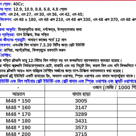
ন গ্রেড:
40Cr;
নের স্তর:
12.9, 10.9, 8.8, 6.8, 4.8 গ্রেড
গুলি:
এম 24, এম 27, এম 30, এম 36, এম 42, এম 45;
িফিকেশন:
এম 48 x 180, এম 48 এক্স 210, এম 48 এক্স 330, এম 48 এক্স 370, এম 48 এক্স
0
-মাথা আকৃতি:
ডিম্বাকৃতির মাথা, বর্গক্ষেত্র, উপবৃত্তাকার মাথা
ন প্রক্রিয়া:
তাপ চিকিত্সা, উচ্চ শক্তি
া জীবনের গ্যারান্টি:
সাধারণ কাজের শর্তে 12 মাস
্লিকেশন:
এসএজি মিল ডায়াল 7.3.39 মিটির জন্য বোল্ট ইউনিট
য:
রাশিয়া, অস্ট্রেলিয়া, ফিনল্যান্ডে রফতানি করুন
বৈশিষ্ট্য:
্চ শক্তি বল্টগুলি ডায়ু 12-মিটার মিল পর্যন্ত বড় বল কলগুলিতে ব্যাপকভাবে ব্যবহৃত হয়েছে।
্চ শক্তি স্ক্রুগুলি নির্ভরযোগ্যভাবে ছোট, মাঝারি এবং বড় সিমেন্ট মিল, কয়লা মিল এবং খনি মিলগুলিতে
চতর বল্টগুলি আরও ভাল যান্ত্রিক বৈশিষ্ট্য অর্জনের জন্য তাপ-চিকিত্সা যথাযথভাবে করা হয়েছে।
্যান্ডার্ড বল্টু ইউনিটে একটি রাবারের রিং, অবতল ওয়াশার, স্প্রিং ওয়াশার এবং বাদাম অন্তর্ভুক্ত থাকে।
 ইউনিট এবং মিল লাইনার বোল্ট ইউনিট এবং বোল্ট বাদাম এবং স্প্রিং ওয়াশার এবং ফ্ল্যাট ওয়াশ
-
ওজন (কেজি / 1000 পি
আয়তন
বাদাম ছাড়া
M48 * 150
3005
M48 * 160
3147
M48 * 170
3289
M48 * 180
3431
M48 * 190
3573
M48 * 200
3715