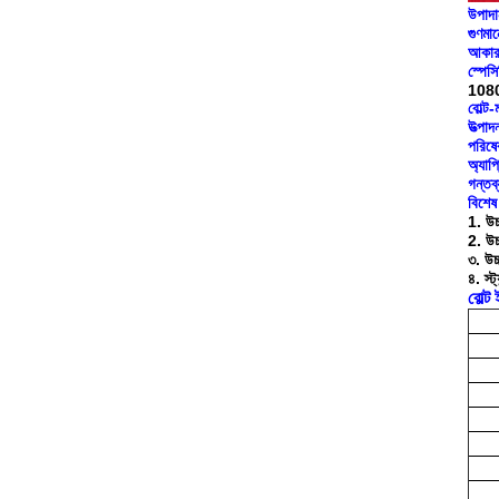
উপাদা
গুণমা
আকার
স্পেস
108
বোল্ট
উত্পাদ
পরিষেব
অ্যাপ
গন্তব্
বিশেষ 
1. উচ
2. উচ
৩. উচ্
৪. স্ট
বোল্ট