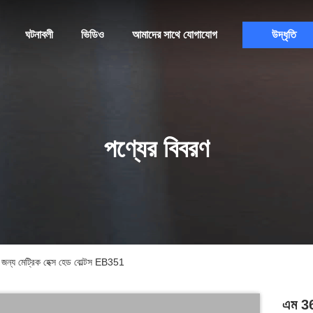
ঘটনাবলী
ভিডিও
আমাদের সাথে যোগাযোগ
উদ্ধৃতি
পণ্যের বিবরণ
 জন্য মেট্রিক হেক্স হেড বোল্টস EB351
এম 36 