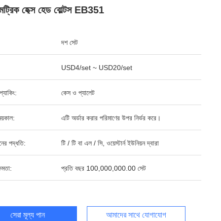
েট্রিক হেক্স হেড বোল্টস EB351
দশ সেট
USD4/set ~ USD20/set
ড প্যাকিং:
কেস ও প্যালেট
য়কাল:
এটি অর্ডার করার পরিমাণের উপর নির্ভর করে।
ানের পদ্ধতি:
টি / টি বা এল / সি, ওয়েস্টার্ন ইউনিয়ন দ্বারা
ষমতা:
প্রতি বছর 100,000,000.00 সেট
সেরা মূল্য পান
আমাদের সাথে যোগাযোগ