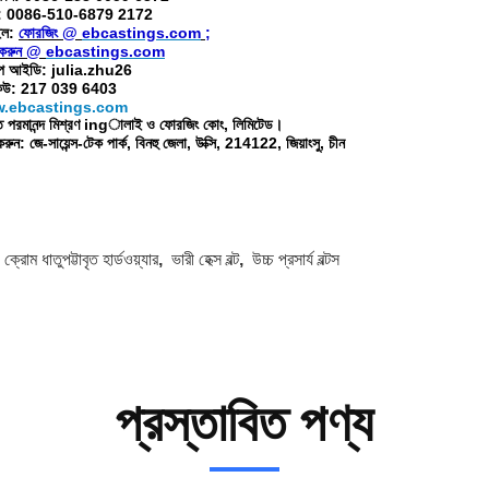
ক্স: 0086-510-6879 2172
ইল:
ফোরজিং @
ebcastings.com
;
 করুন @
ebcastings.com
ইপ আইডি: julia.zhu26
িউ: 217 039 6403
.ebcastings.com
ত পরমানন্দ মিশ্রণ ingালাই ও ফোরজিং কোং, লিমিটেড।
রুন: জে-সায়েন্স-টেক পার্ক, বিনহু জেলা, উক্সি, 214122, জিয়াংসু, চীন
:
ক্রোম ধাতুপট্টাবৃত হার্ডওয়্যার
,
ভারী হেক্স বল্ট
,
উচ্চ প্রসার্য বল্টস
প্রস্তাবিত পণ্য