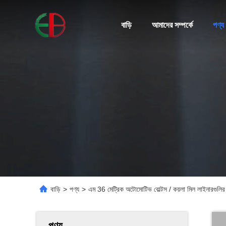
বাড়ি
আমাদের সম্পর্কে
পণ্য
বাড়ি
>
পণ্য
>
এম 36 মেট্রিক অটোমোটিভ বোল্টস / কয়লা মিল লাইনারগুলির
পণ্য