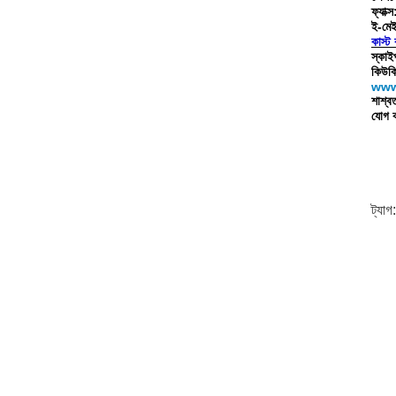
ফ্যা
ই-মে
কাস্ট
স্কা
কিউক
www
শাশ্ব
যোগ ক
ট্যাগ