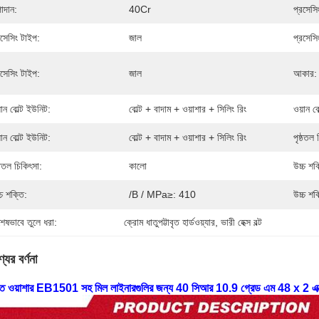
াদান:
40Cr
প্রসেসি
রসেসিং টাইপ:
জাল
প্রসেসি
রসেসিং টাইপ:
জাল
আকার:
়ান বোল্ট ইউনিট:
বোল্ট + বাদাম + ওয়াশার + সিলিং রিং
ওয়ান ব
়ান বোল্ট ইউনিট:
বোল্ট + বাদাম + ওয়াশার + সিলিং রিং
পৃষ্ঠতল 
ষ্ঠতল চিকিৎসা:
কালো
উচ্চ শক
্চ শক্তি:
/b / MPa≥: 410
উচ্চ শক
শেষভাবে তুলে ধরা:
ক্রোম ধাতুপট্টাবৃত হার্ডওয়্যার
, 
ভারী হেক্স বল্ট
যের বর্ণনা
াত ওয়াশার EB1501 সহ মিল লাইনারগুলির জন্য 40 সিআর 10.9 গ্রেড এম 48 x 2 এক্স