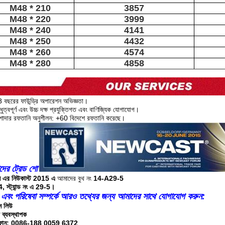
M48 * 210
3857
M48 * 220
3999
M48 * 240
4141
M48 * 250
4432
M48 * 260
4574
M48 * 280
4858
 বছরের ফাউন্ড্রি অপারেশন অভিজ্ঞতা।
্ধুত্বপূর্ণ এবং উচ্চ দক্ষ প্রযুক্তিগত এবং বাণিজ্যিক যোগাযোগ।
শাদার রফতানি অনুশীলন: +60 বিদেশে রফতানি করেছে।
ের ট্রেড শো
ানি এর নিউকাস্ট 2015 এ
আমাদের বুথ নং
14-A29-5
, স্ট্যান্ড নং এ 29-5।
 এবং পরিষেবা সম্পর্কে আরও তথ্যের জন্য আমাদের সাথে যোগাযোগ করুন:
ন লিউ
প ব্যবস্থাপক
ফোন: 0086-188 0059 6372