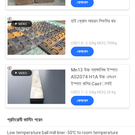
যোগাযোগ
হাই ক্রোম আয়রন লিফটার বার
USD1.8~2.5/kg MOQ:700kg
যোগাযোগ
Mn13 উচ্চ ম্যাঙ্গানিজ ইস্পাত
AS2074 H1A উচ্চ এমএন
ইস্পাত বালির Castালাই
USD2.1~2.5/kg MOQ:20-kg
যোগাযোগ
প্রতিরোধী কাস্টিং পরেন
Low temperature ball mill liner -50℃ to room temperature