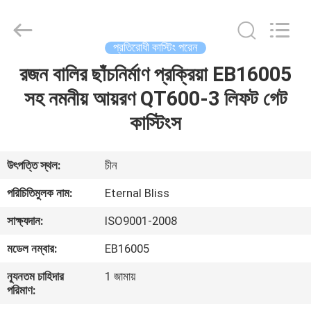
Bliss
Alloy
Casting
&
Forging
প্রতিরোধী কাস্টিং পরেন
Co.,LTD..
All
Rights
রজন বালির ছাঁচনির্মাণ প্রক্রিয়া EB16005
বাড়ি
Reserved.
সহ নমনীয় আয়রণ QT600-3 লিফট গেট
পণ্য
কাস্টিংস
ভিডিও
উৎপত্তি স্থল:
চীন
পরিচিতিমুলক নাম:
Eternal Bliss
আমাদের
সাক্ষ্যদান:
ISO9001-2008
সম্পর্কে
মডেল নম্বার:
EB16005
কারখানা
ন্যূনতম চাহিদার
1 জামায়
পরিমাণ:
ভ্রমণ