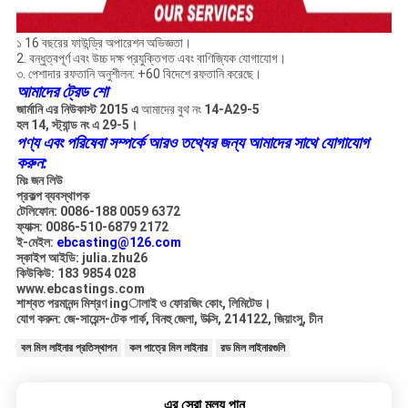
১ 16 বছরের ফাউন্ড্রি অপারেশন অভিজ্ঞতা।
2. বন্ধুত্বপূর্ণ এবং উচ্চ দক্ষ প্রযুক্তিগত এবং বাণিজ্যিক যোগাযোগ।
৩. পেশাদার রফতানি অনুশীলন: +60 বিদেশে রফতানি করেছে।
আমাদের ট্রেড শো
জার্মানি এর নিউকাস্ট 2015 এ
আমাদের বুথ নং
14-A29-5
হল 14, স্ট্যান্ড নং এ 29-5।
পণ্য এবং পরিষেবা সম্পর্কে আরও তথ্যের জন্য আমাদের সাথে যোগাযোগ
করুন:
মিঃ জন লিউ
প্রকল্প ব্যবস্থাপক
টেলিফোন: 0086-188 0059 6372
ফ্যাক্স: 0086-510-6879 2172
ই-মেইল:
ebcasting@126.com
স্কাইপ আইডি: julia.zhu26
কিউকিউ: 183 9854 028
www.ebcastings.com
শাশ্বত পরমানন্দ মিশ্রণ ingালাই ও ফোরজিং কোং, লিমিটেড।
যোগ করুন: জে-সায়েন্স-টেক পার্ক, বিনহু জেলা, উক্সি, 214122, জিয়াংসু, চীন
বল মিল লাইনার প্রতিস্থাপন
কল পাত্রে মিল লাইনার
রড মিল লাইনারগুলি
এর সেরা মূল্য পান