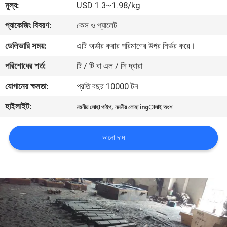
মূল্য:
USD 1.3~1.98/kg
মান
প্যাকেজিং বিবরণ:
কেস ও প্যালেট
নিয়ন্ত্রণ
ডেলিভারি সময়:
এটি অর্ডার করার পরিমাণের উপর নির্ভর করে।
পরিশোধের শর্ত:
টি / টি বা এল / সি দ্বারা
যোগাযোগ
যোগানের ক্ষমতা:
প্রতি বছর 10000 টন
করুন
হাইলাইট:
,
নমনীয় লোহা পাইপ
নমনীয় লোহা ingালাই অংশ
খবর
ভালো দাম
উদ্ধৃতির
জন্য
আবেদন