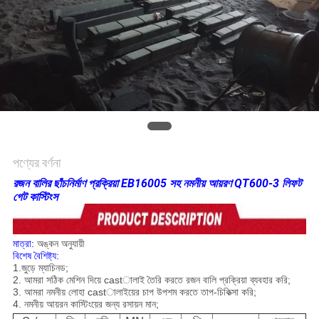
সাইট
ম্যাপ
গোপনীয়তা
নীতি
পণ্যের বর্ণনা
রজন বালির ছাঁচনির্মাণ প্রক্রিয়া EB16005 সহ নমনীয় আয়রণ QT600-3 লিফট
গেট কাস্টিংস
মাত্রা:
অঙ্কন অনুযায়ী
বিশেষ বৈশিষ্ট্য:
1.জুড়ে ম্যাচিনড;
2. আমরা সঠিক মেশিন দিয়ে castালাই তৈরি করতে রজন বালি প্রক্রিয়া ব্যবহার করি;
3. আমরা নমনীয় লোহা castালাইয়ের চাপ উপশম করতে তাপ-চিকিত্সা করি;
4. নমনীয় আয়রন কাস্টিংয়ের জন্য রসায়ন মান;