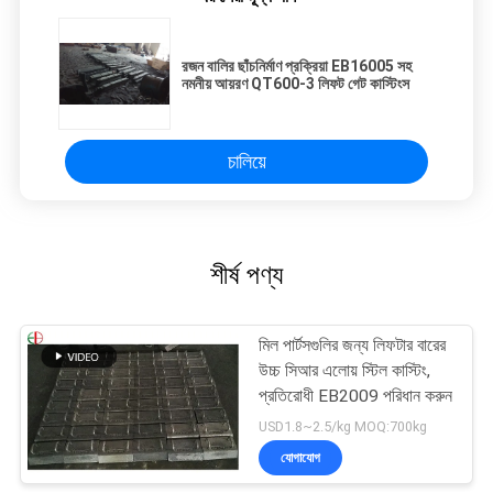
রজন বালির ছাঁচনির্মাণ প্রক্রিয়া EB16005 সহ
নমনীয় আয়রণ QT600-3 লিফট গেট কাস্টিংস
চালিয়ে
শীর্ষ পণ্য
মিল পার্টসগুলির জন্য লিফটার বারের
উচ্চ সিআর এলোয় স্টিল কাস্টিং,
প্রতিরোধী EB2009 পরিধান করুন
USD1.8~2.5/kg MOQ:700kg
যোগাযোগ