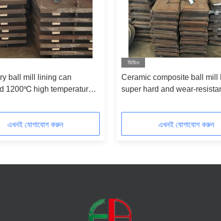
ভিডিও
y ball mill lining can
Ceramic composite ball mill l
nd 1200℃ high temperature
super hard and wear-resistan
 and mullite raw materials
for grinding low-friction fine
deformation
powders
এখনই যোগাযোগ করুন
এখনই যোগাযোগ করুন