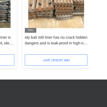
ভিডিও
iner is
ety ball mill liner has no crack hidden
t, ideal
dangers and is leak-proof in high-risk
 chemical
chemical grinding scenarios
এখনই যোগাযোগ করুন