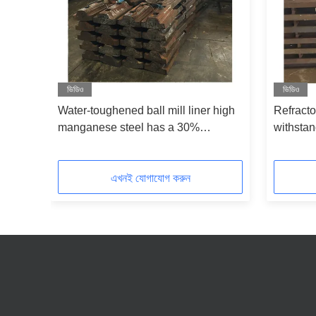
ভিডিও
ভিডিও
s
Water-toughened ball mill liner high
Refractor
manganese steel has a 30%
withsta
nding
toughness increase and better
corundum
impact resistance after water-
without 
toughening
এখনই যোগাযোগ করুন