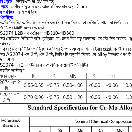
ান গ্রেড
: সিআর-মো alloy ইস্পাত;
 স্তর:
জাতীয় স্ট্যান্ডার্ড এবং আন্তর্জাতিক মান অনুযায়ী per
ন প্রক্রিয়া:
বালি প্রক্রিয়া
বৈশিষ্ট্য:
এজি মিল মিলারগুলির উপাদানগুলি কম সি বা উচ্চ সিআর-মো মেশিন ইস্পাত, যা নির্ভর করে
 মিলের নির্দিষ্ট কাজের অবস্থা।
AS2074 L2B এর কঠোরতা HB310-HB380।
মরা সোডিয়াম সিলিকেট বালি প্রক্রিয়া এবং রজন দিয়ে বড় আকারের এসএজি মিল লাইনার
প্রক্রিয়া।
মরা সঠিক তাপ-চিকিত্সা প্রক্রিয়া সহ মিশ্র ইস্পাত এসএজি মিল লাইনার castালাই সরবর
মরা AS2074 এল 2 বি, এল 2 সি, জিবি / টি অনুযায়ী সিআর-মো alloy ইস্পাত এসএজি
51-2011।
S2074 এল 2 বি স্টিলের ধাতবগ্রাফিক কাঠামোটি পার্ল্লিটিক।
সায়নিক সংমিশ্রণ:
াদান গ্রেড
সি
যদি
MN
পি
এস
2074 এল 2
0.55-0.65
<0.75
0.50-1.00
<0.06
<0.06
0.
বি
স 2074 এল
0.70-0.90
<0.75
0.50-1.20
<0.06
<0.06
1.
2 সি