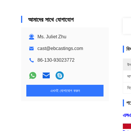
আমাদের সাথে যোগাযোগ
Ms. Juliet Zhu
cast@ebcastings.com
বি
86-130-93023772
উৎ
সাক
বি
এখনই যোগাযোগ করুন
পণ্
এসএ