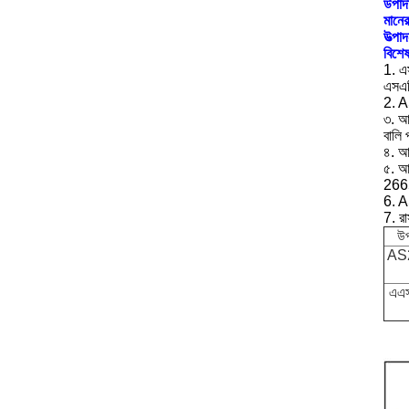
উপাদ
মানের
উত্পাদ
বিশেষ 
1. এস
এসএজি
2. 
৩. আ
বালি 
৪. আ
৫. আ
266
6. A
7. রা
উপ
AS
এএ