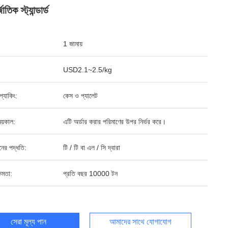
াতিক স্ট্যান্ডার্ড
1 জামায়
USD2.1~2.5/kg
ড প্যাকিং:
কেস ও প্যালেট
য়কাল:
এটি অর্ডার করার পরিমাণের উপর নির্ভর করে।
ানের পদ্ধতি:
টি / টি বা এল / সি দ্বারা
ষমতা:
প্রতি বছর 10000 টন
সেরা মূল্য পান
আমাদের সাথে যোগাযোগ