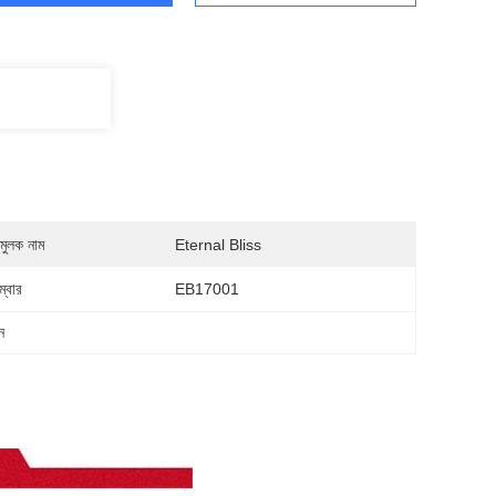
মুলক নাম
Eternal Bliss
্বার
EB17001
ন