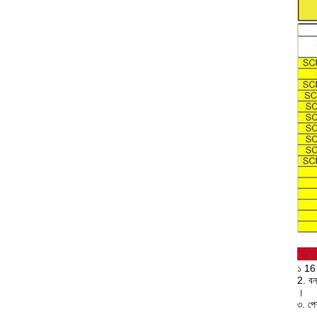
১ 16 
2. বন্
।
৩. পে