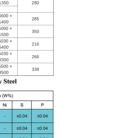
1350
280
600 ×
285
1400
000 ×
350
1500
030 ×
216
6400
030 ×
266
8300
500 ×
338
8500