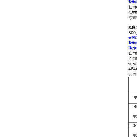
উপাদা
1. মা
২.উ
প্রভা
3.নি-
500
গুণমা
উত্পাদ
বিশেষ 
1. আম
2. আম
৩. আ
4844 
৪. আম
Ф
Ф
Ф
Ф
Ф