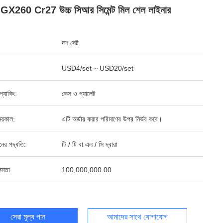
ই GX260 Cr27 উচ্চ সিআর সিমেন্ট মিল শেল লাইনার
দশ সেট
USD4/set ~ USD20/set
ড প্যাকিং:
কেস ও প্যালেট
য়কাল:
এটি অর্ডার করার পরিমাণের উপর নির্ভর করে।
ানের পদ্ধতি:
টি / টি বা এল / সি দ্বারা
ষমতা:
100,000,000.00
সেরা মূল্য পান
আমাদের সাথে যোগাযোগ