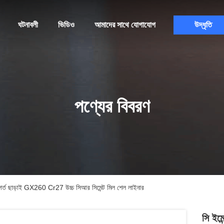
ঘটনাবলী
ভিডিও
আমাদের সাথে যোগাযোগ
উদ্ধৃতি
পণ্যের বিবরণ
 গর্ত ছাড়াই GX260 Cr27 উচ্চ সিআর সিমেন্ট মিল শেল লাইনার
সি ইমে