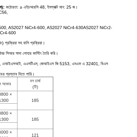
ম):
কঠোরতা: ≥ এইচআরসি 48, ইমপ্যাক্ট মান: 25 জ।
C56,
500, AS2027 NiCr4-600, AS2027 NiCr4-630AS2027 NiCr2-
iCr4-600
 প্রক্রিয়া সহ বালি প্রক্রিয়া।
উচ্চ সিআর সাদা লোহার কাস্টিং তৈরি করি।
95, এআইএসআই, এএসটিএম, জেআইএস জি 5153, এনএফ এ 32401, বিএস
েডের প্রস্তাব দিতে পারি।
বল চার্জ
ল আকার
(টি)
800 ×
1300
185
800 ×
1300
185
000 ×
121