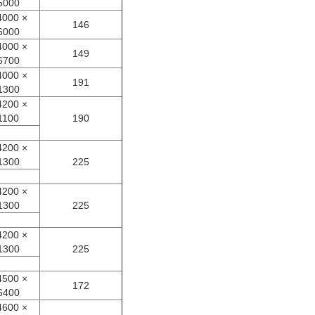
5000
000 ×
146
6000
000 ×
149
6700
000 ×
191
1300
200 ×
1100
190
200 ×
1300
225
200 ×
1300
225
200 ×
1300
225
500 ×
172
6400
600 ×