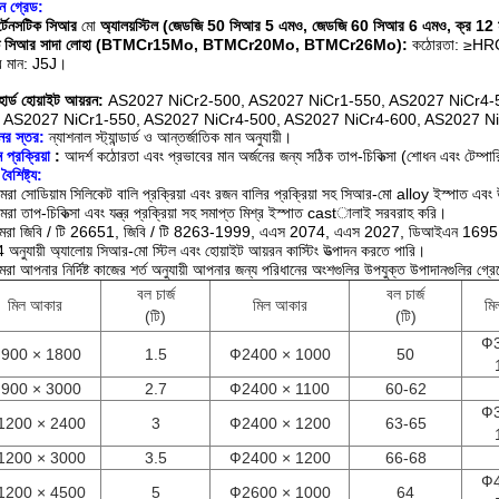
ন গ্রেড:
র্টেনসটিক সিআর
মো
অ্যালয়স্টিল (জেডজি
50 সিআর 5
এমও, জেডজি
60 সিআর
6 এমও, ক্র 12 
চ্চ সিআর সাদা লোহা (BTMCr15Mo, BTMCr20Mo, BTMCr26Mo):
কঠোরতা: ≥HR
ব মান: J5J।
হার্ড হোয়াইট আয়রন:
AS2027 NiCr2-500, AS2027 NiCr1-550, AS2027 NiCr4-
, AS2027 NiCr1-550, AS2027 NiCr4-500, AS2027 NiCr4-600, AS2027 N
নের স্তর:
ন্যাশনাল স্ট্যান্ডার্ড ও আন্তর্জাতিক মান অনুযায়ী।
ন প্রক্রিয়া
:
আদর্শ কঠোরতা এবং প্রভাবের মান অর্জনের জন্য সঠিক তাপ-চিকিত্সা (শোধন এবং টেম্পারিং)
বৈশিষ্ট্য:
রা সোডিয়াম সিলিকেট বালি প্রক্রিয়া এবং রজন বালির প্রক্রিয়া সহ সিআর-মো alloy ইস্পাত এবং 
রা তাপ-চিকিত্সা এবং যন্ত্র প্রক্রিয়া সহ সমাপ্ত মিশ্র ইস্পাত castালাই সরবরাহ করি।
মরা জিবি / টি 26651, জিবি / টি 8263-1999, এএস 2074, এএস 2027, ডিআইএন 16
অনুযায়ী অ্যালোয় সিআর-মো স্টিল এবং হোয়াইট আয়রন কাস্টিং উত্পাদন করতে পারি।
রা আপনার নির্দিষ্ট কাজের শর্ত অনুযায়ী আপনার জন্য পরিধানের অংশগুলির উপযুক্ত উপাদানগুলির গ্র
বল চার্জ
বল চার্জ
মিল আকার
মিল আকার
মি
(টি)
(টি)
Ф3
900 × 1800
1.5
Ф2400 × 1000
50
900 × 3000
2.7
Ф2400 × 1100
60-62
Ф3
1200 × 2400
3
Ф2400 × 1200
63-65
1200 × 3000
3.5
Ф2400 × 1200
66-68
Ф4
1200 × 4500
5
Ф2600 × 1000
64