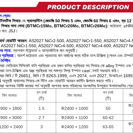
ন গ্রেড:
র্টেনসটিক সিআর
মো
অ্যালয়স্টিল (জেডজি
50 সিআর 5
এমও, জেডজি
60 সিআর
6 এমও, ক্র 12 
চ্চ সিআর সাদা লোহা (BTMCr15Mo, BTMCr20Mo, BTMCr26Mo):
কঠোরতা: ≥HR
ব মান: J5J।
হার্ড হোয়াইট আয়রন:
AS2027 NiCr2-500, AS2027 NiCr1-550, AS2027 NiCr4-
, AS2027 NiCr1-550, AS2027 NiCr4-500, AS2027 NiCr4-600, AS2027 N
নের স্তর:
ন্যাশনাল স্ট্যান্ডার্ড ও আন্তর্জাতিক মান অনুযায়ী।
ন প্রক্রিয়া
:
আদর্শ কঠোরতা এবং প্রভাবের মান অর্জনের জন্য সঠিক তাপ-চিকিত্সা (শোধন এবং টেম্পারিং)
বৈশিষ্ট্য:
রা সোডিয়াম সিলিকেট বালি প্রক্রিয়া এবং রজন বালির প্রক্রিয়া সহ সিআর-মো alloy ইস্পাত এবং 
রা তাপ-চিকিত্সা এবং যন্ত্র প্রক্রিয়া সহ সমাপ্ত মিশ্র ইস্পাত castালাই সরবরাহ করি।
মরা জিবি / টি 26651, জিবি / টি 8263-1999, এএস 2074, এএস 2027, ডিআইএন 16
অনুযায়ী অ্যালোয় সিআর-মো স্টিল এবং হোয়াইট আয়রন কাস্টিং উত্পাদন করতে পারি।
রা আপনার নির্দিষ্ট কাজের শর্ত অনুযায়ী আপনার জন্য পরিধানের অংশগুলির উপযুক্ত উপাদানগুলির গ্র
বল চার্জ
বল চার্জ
মিল আকার
মিল আকার
মি
(টি)
(টি)
Ф3
900 × 1800
1.5
Ф2400 × 1000
50
900 × 3000
2.7
Ф2400 × 1100
60-62
Ф3
1200 × 2400
3
Ф2400 × 1200
63-65