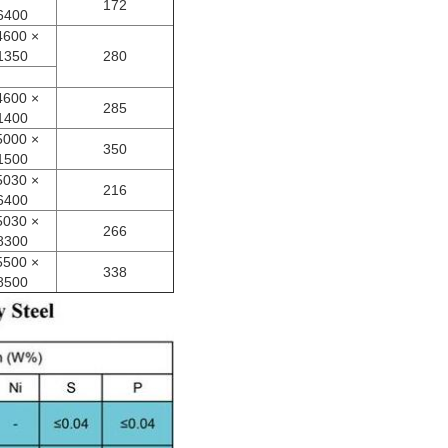
172
6400
600 ×
1350
280
600 ×
285
1400
000 ×
350
1500
030 ×
216
6400
030 ×
266
8300
500 ×
338
8500