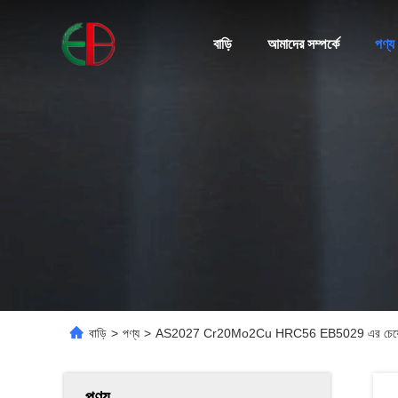
বাড়ি
আমাদের সম্পর্কে
পণ্য
বাড়ি
>
পণ্য
>
AS2027 Cr20Mo2Cu HRC56 EB5029 এর চেয়ে বেশি পি
পণ্য