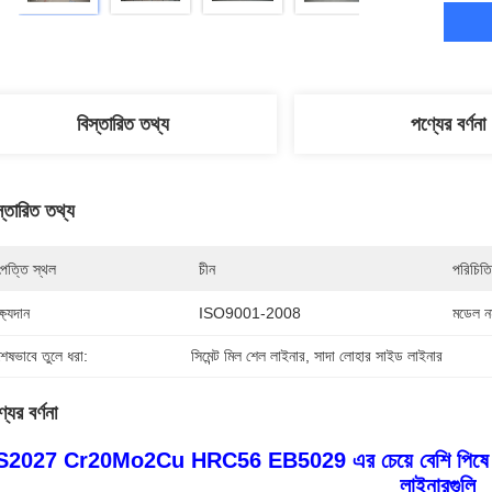
বিস্তারিত তথ্য
পণ্যের বর্ণনা
স্তারিত তথ্য
পত্তি স্থল
চীন
পরিচিতি
্ষ্যদান
ISO9001-2008
মডেল নম
শেষভাবে তুলে ধরা:
সিমেন্ট মিল শেল লাইনার
, 
সাদা লোহার সাইড লাইনার
যের বর্ণনা
2027 Cr20Mo2Cu HRC56 EB5029 এর চেয়ে বেশি পিষে কল Di
লাইনারগুলি