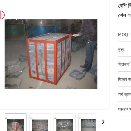
বেশি 
শেল লা
MOQ:
মূল্য:
স্ট্যান্ডার্
বিতরণ সম
অর্থ প্রদ
সরবরাহ ক্