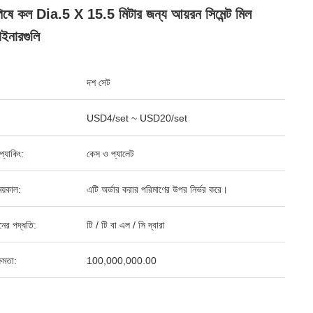
পিষে কল Dia.5 X 15.5 মিটার জন্য আয়রন সিমেন্ট মিল
ইনারগুলি
দশ সেট
USD4/set ~ USD20/set
ড প্যাকিং:
কেস ও প্যালেট
য়কাল:
এটি অর্ডার করার পরিমাণের উপর নির্ভর করে।
ানের পদ্ধতি:
টি / টি বা এল / সি দ্বারা
ষমতা:
100,000,000.00