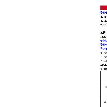
উপাদা
1. মা
২.উ
প্রভা
3.নি-
500
গুণমা
উত্পাদ
বিশেষ 
1. আম
2. আম
৩. আ
4844 
৪. আম
Ф
Ф
Ф