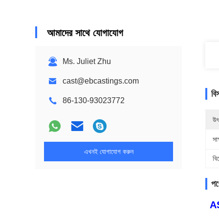
আমাদের সাথে যোগাযোগ
Ms. Juliet Zhu
cast@ebcastings.com
বি
86-130-93023772
উৎ
সাক
এখনই যোগাযোগ করুন
বি
পণ্
AS