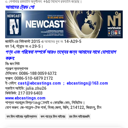
৩. পেশাদার রফতানি অনুশীলন: +60 বিদেশে রফতানি করেছে।
আমাদের ট্রেড শো
জার্মানি এর নিউকাস্ট 2015 এ
আমাদের বুথ নং
14-A29-5
হল 14, স্ট্যান্ড নং এ 29-5।
পণ্য এবং পরিষেবা সম্পর্কে আরও তথ্যের জন্য আমাদের সাথে যোগাযোগ
করুন:
মিঃ জন লিউ
প্রকল্প ব্যবস্থাপক
টেলিফোন: 0086-188 0059 6372
ফ্যাক্স: 0086-510-6879 2172
ই-মেইল:
cast@ebcastings.com ；
ebcastings@163.com
স্কাইপ আইডি: julia.zhu26
কিউকিউ: 217 039 6403
www.ebcastings.com
শাশ্বত পরমানন্দ মিশ্রণ ingালাই ও ফোরজিং কোং, লিমিটেড।
যোগ করুন: জে-সায়েন্স-টেক পার্ক, বিনহু জেলা, উক্সি, 214122, জিয়াংসু, চীন
বল মিল লাইনার প্রতিস্থাপন
কল পাত্রে মিল লাইনার
রড মিল লাইনারগুলি