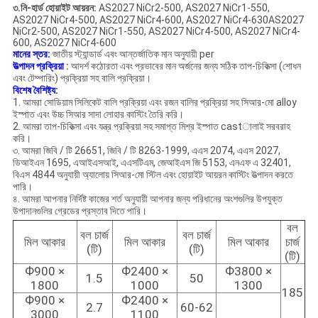
৩.নি-হার্ড হোয়াইট আয়রন:
AS2027 NiCr2-500, AS2027 NiCr1-550,
AS2027 NiCr4-500, AS2027 NiCr4-600, AS2027 NiCr4-630AS2027
NiCr2-500, AS2027 NiCr1-550, AS2027 NiCr4-500, AS2027 NiCr4-
600, AS2027 NiCr4-600
মানের স্তর:
জাতীয় স্ট্যান্ডার্ড এবং আন্তর্জাতিক মান অনুযায়ী per
উত্পাদন প্রক্রিয়া
:
আদর্শ কঠোরতা এবং প্রভাবের মান অর্জনের জন্য সঠিক তাপ-চিকিত্সা (শোধন
এবং টেম্পারিং) প্রক্রিয়া সহ বালি প্রক্রিয়া।
বিশেষ বৈশিষ্ট্য:
1. আমরা সোডিয়াম সিলিকেট বালি প্রক্রিয়া এবং রজন বালির প্রক্রিয়া সহ সিআর-মো alloy
ইস্পাত এবং উচ্চ সিআর সাদা লোহার কাস্টিং তৈরি করি।
2. আমরা তাপ-চিকিত্সা এবং যন্ত্র প্রক্রিয়া সহ সমাপ্ত মিশ্র ইস্পাত castালাই সরবরাহ
করি।
৩. আমরা জিবি / টি 26651, জিবি / টি 8263-1999, এএস 2074, এএস 2027,
ডিআইএন 1695, এআইএসআই, এএসটিএম, জেআইএস জি 5153, এনএফ এ 32401,
বিএস 4844 অনুযায়ী অ্যালোয় সিআর-মো স্টিল এবং হোয়াইট আয়রন কাস্টিং উত্পাদন করতে
পারি।
৪. আমরা আপনার নির্দিষ্ট কাজের শর্ত অনুযায়ী আপনার জন্য পরিধানের অংশগুলির উপযুক্ত
উপাদানগুলির গ্রেডের প্রস্তাব দিতে পারি।
বল
বল চার্জ
বল চার্জ
মিল আকার
মিল আকার
মিল আকার
চার্জ
(টি)
(টি)
(টি)
Ф900 ×
Ф2400 ×
Ф3800 ×
1.5
50
1800
1000
1300
185
Ф900 ×
Ф2400 ×
2.7
60-62
3000
1100