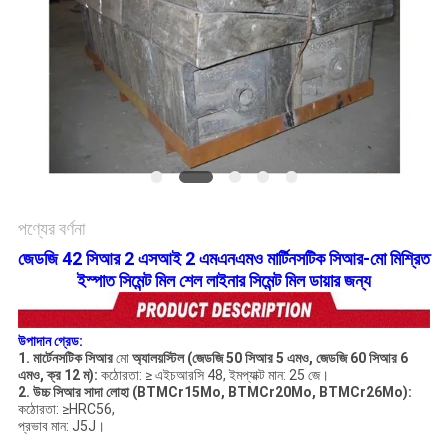
সাইট
ম্যাপ
গোপনীয়তা
নীতি
পণ্যের বর্ণনা
জেডজি 42 সিআর 2 এসআই 2 এমএনএমও মার্টিনসটিক সিআর-মো মিশ্রিত
ইস্পাত সিমেন্ট মিল শেল লাইনার সিমেন্ট মিল ডায়ার জন্য
উপাদান গ্রেড:
1. মার্টেনসটিক সিআর
মো
অ্যালয়স্টিল (জেডজি
50 সিআর 5
এমও, জেডজি
60 সিআর
6
এমও, ক্র 12 ম):
কঠোরতা: ≥ এইচআরসি 48, ইমপ্যাক্ট মান: 25 জে।
2. উচ্চ সিআর সাদা লোহা (BTMCr15Mo, BTMCr20Mo, BTMCr26Mo):
কঠোরতা: ≥HRC56,
প্রভাব মান: J5J।