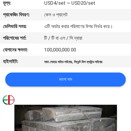
মূল্য:
USD4/set ~ USD20/set
মান
প্যাকেজিং বিবরণ:
কেস ও প্যালেট
নিয়ন্ত্রণ
ডেলিভারি সময়:
এটি অর্ডার করার পরিমাণের উপর নির্ভর করে।
পরিশোধের শর্ত:
টি / টি বা এল / সি দ্বারা
যোগাযোগ
যোগানের ক্ষমতা:
100,000,000.00
করুন
হাইলাইট:
,
সাদা লোহার সাইড লাইনার
সিমেন্ট মিল ব্লাইন্ড লাইনার
খবর
ভালো দাম
উদ্ধৃতির
জন্য
আবেদন