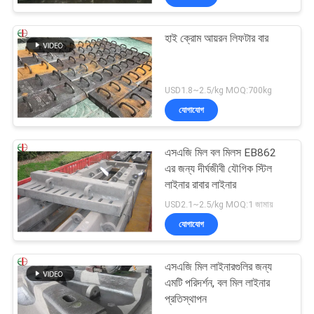
হাই ক্রোম আয়রন লিফটার বার
USD1.8~2.5/kg MOQ:700kg
যোগাযোগ
এসএজি মিল বল মিলস EB862
এর জন্য দীর্ঘজীবী যৌগিক স্টিল
লাইনার রাবার লাইনার
USD2.1~2.5/kg MOQ:1 জামায়
যোগাযোগ
এসএজি মিল লাইনারগুলির জন্য
এমটি পরিদর্শন, বল মিল লাইনার
প্রতিস্থাপন