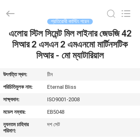
Bliss
Alloy
Casting
&
Forging
প্রতিরোধী কাস্টিং পরেন
Co.,LTD..
All
Rights
এলোয় স্টিল সিমেন্ট মিল লাইনার জেডজি 42
বাড়ি
Reserved.
সিআর 2 এসএন 2 এমএনমো মার্টিনসটিক
পণ্য
সিআর - মো ম্যাটারিয়াল
ভিডিও
উৎপত্তি স্থল:
চীন
পরিচিতিমুলক নাম:
Eternal Bliss
আমাদের
সাক্ষ্যদান:
ISO9001-2008
সম্পর্কে
মডেল নম্বার:
EB5048
কারখানা
ন্যূনতম চাহিদার
দশ সেট
পরিমাণ:
ভ্রমণ