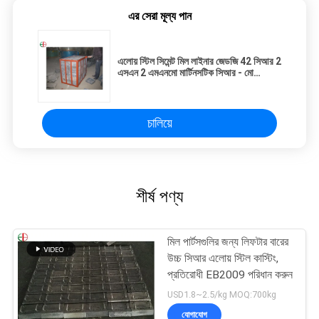
এর সেরা মূল্য পান
এলোয় স্টিল সিমেন্ট মিল লাইনার জেডজি 42 সিআর 2
এসএন 2 এমএনমো মার্টিনসটিক সিআর - মো
ম্যাটারিয়াল
চালিয়ে
শীর্ষ পণ্য
মিল পার্টসগুলির জন্য লিফটার বারের
উচ্চ সিআর এলোয় স্টিল কাস্টিং,
প্রতিরোধী EB2009 পরিধান করুন
USD1.8~2.5/kg MOQ:700kg
যোগাযোগ