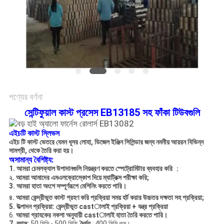
সাইট
ম্যাপ
গোপনীয়তা
নীতি
পণ্যের বর্ণনা
সেন্টিফুয়াল কাস্ট প্রসেস EB13185 সহ ফাঁকা টিউবগুলি
এইচটি কাস্ট স্লিভস
এইচ টি কাস্ট ভেতরে
যেমন ধূসর লোহা, ডিজেল ইঞ্জিন সিলিন্ডার জন্য নমনীয় আয়রন বিভিন্ন
সামগ্রী, থেকে তৈরি করা হয়।
অসামান্য বৈশিষ্ট্য:
1. আমরা চেমলক্যাল উপাদানগুলি নিয়ন্ত্রণ করতে স্পেট্রোমিটার ব্যবহার করি
；
২. আমরা আমাদের এমএলক্রোস্কোপ দিয়ে ম্যাট্রিক্স পরীক্ষা করি;
3. আমরা হাতা অংশে সম্পূর্ণরূপে মেশিনিং করতে পারি।
৪. আমরা
কেন্দ্রীভূত কাস্ট
গ্রহণ করি
প্রক্রিয়া
সময় হর্ট
করার উচ্চতর দক্ষতা সহ
প্রক্রিয়া;
5. উত্পাদন প্রক্রিয়া:
কেন্দ্রীভূত castালাই প্রক্রিয়া + যন্ত্র প্রক্রিয়া
6.
আমরা গ্রাহকের নকশা অনুযায়ী castালাই হাতা তৈরি করতে পারি।
7. ব্যাস:
50 মিমি - 500 মিমি;
দৈর্ঘ্য
: 400 মিমি কম।