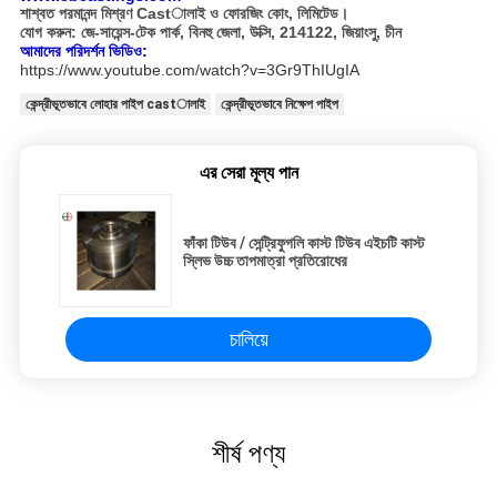
শাশ্বত পরমানন্দ মিশ্রণ Castালাই ও ফোরজিং কোং, লিমিটেড।
যোগ করুন: জে-সায়েন্স-টেক পার্ক, বিনহু জেলা, উক্সি, 214122, জিয়াংসু, চীন
আমাদের পরিদর্শন ভিডিও:
https://www.youtube.com/watch?v=3Gr9ThIUgIA
কেন্দ্রীভূতভাবে লোহার পাইপ castালাই
কেন্দ্রীভূতভাবে নিক্ষেপ পাইপ
এর সেরা মূল্য পান
ফাঁকা টিউব / সেন্ট্রিফুগলি কাস্ট টিউব এইচটি কাস্ট
স্লিভ উচ্চ তাপমাত্রা প্রতিরোধের
চালিয়ে
শীর্ষ পণ্য