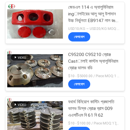
জেডএল 114 এ অ্যালুমিনিয়াম
ingালাইয়ের আলু আলু উপাদান
উচ্চ নির্ভুলতা EB9147 লাল রঙ
14
USD10/KG ~ USD20/KG MOQ:50kg
যোগাযোগ
C95200 C95210 ব্রোঞ্জ
Castালাই কাস্টম অ্যালুমিনিয়াম
ব্রোঞ্জ ভালভ বডি
$10 - $5000.00 / Piece MOQ:1 টুকরা
যোগাযোগ
যথার্থ বিনিয়োগ কাস্টিং প্রজাপতি
ভালভ ডিস্ক ব্রোঞ্জ ব্রাস 009
এএসটিএম বি 61 বি 62
$10 - $100.00 / Piece MOQ:1 টুকরা