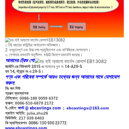
১ 16 বছরের ফাউন্ড্রি অপারেশন অভিজ্ঞতা।
2. বন্ধুত্বপূর্ণ এবং উচ্চ দক্ষ প্রযুক্তিগত এবং বাণিজ্যিক যোগাযোগ।
৩. পেশাদার রফতানি অনুশীলন: +60 বিদেশে রফতানি করেছে।
আমাদের ট্রেড শো
জার্মানি এর নিউকাস্ট 2015 এ
আমাদের বুথ নং
14-A29-5
হল 14, স্ট্যান্ড নং এ 29-5।
পণ্য এবং পরিষেবা সম্পর্কে আরও তথ্যের জন্য আমাদের সাথে যোগাযোগ
করুন:
মিঃ জন লিউ
প্রকল্প ব্যবস্থাপক
টেলিফোন: 0086-188 0059 6372
ফ্যাক্স: 0086-510-6879 2172
ই-মেইল:
কাস্ট
@ ebcastings.com ；
ebcastings@163.com
স্কাইপ আইডি: julia.zhu26
কিউকিউ: 217 039 6403
কি অ্যাপ্লিকেশন: 0086-130 930 23772
www.ebcastings.com