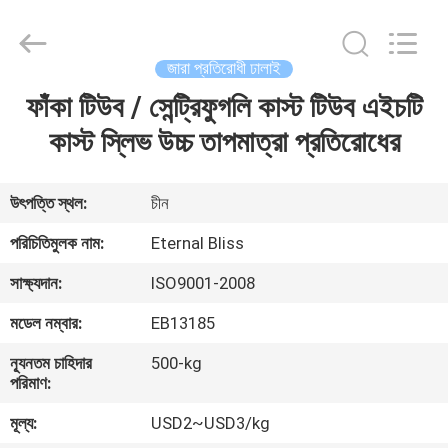
Bliss
Alloy
Casting
&
Forging
জারা প্রতিরোধী ঢালাই
Co.,LTD..
All
Rights
ফাঁকা টিউব / সেন্ট্রিফুগলি কাস্ট টিউব এইচটি
বাড়ি
Reserved.
কাস্ট স্লিভ উচ্চ তাপমাত্রা প্রতিরোধের
পণ্য
উৎপত্তি স্থল:
চীন
ভিডিও
পরিচিতিমুলক নাম:
Eternal Bliss
সাক্ষ্যদান:
ISO9001-2008
আমাদের
মডেল নম্বার:
EB13185
সম্পর্কে
ন্যূনতম চাহিদার
500-kg
পরিমাণ:
কারখানা
মূল্য:
USD2~USD3/kg
ভ্রমণ