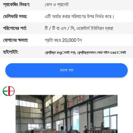
প্যাকেজিং বিবরণ:
কেস ও প্যালেট
মান
ডেলিভারি সময়:
এটি অর্ডার করার পরিমাণের উপর নির্ভর করে।
নিয়ন্ত্রণ
পরিশোধের শর্ত:
টি / টি বা এল / সি, ওয়েস্টার্ন ইউনিয়ন দ্বারা
যোগানের ক্ষমতা:
প্রতি বছর 20,000 টন
যোগাযোগ
হাইলাইট:
,
কেন্দ্রীভূত ingালাই পণ্য
কেন্দ্রীভূক্তভাবে লোহা পাইপ castালাই
করুন
ভালো দাম
খবর
উদ্ধৃতির
জন্য
আবেদন