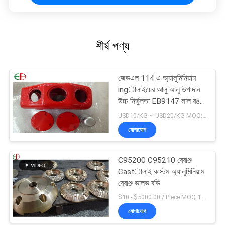
শীর্ষ পণ্য
জেডএল 114 এ অ্যালুমিনিয়াম
ingালাইয়ের আলু আলু উপাদান
উচ্চ নির্ভুলতা EB9147 লাল রঙ
14
USD10/KG ~ USD20/KG MOQ:50kg
যোগাযোগ
C95200 C95210 ব্রোঞ্জ
Castালাই কাস্টম অ্যালুমিনিয়াম
ব্রোঞ্জ ভালভ বডি
$10 - $5000.00 / Piece MOQ:1 টুকরা
যোগাযোগ