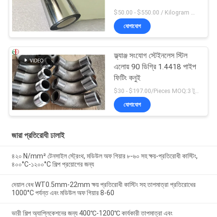
$50.00 - $550.00 / Kilogram MOQ:2 কিলোগ্রাম
যোগাযোগ
ফ্ল্যাঞ্জ সংযোগ স্টেইনলেস স্টিল
এলোয় 90 ডিগ্রি 1.4418 পাইপ
ফিটিং কনুই
$30 - $197.00/Pieces MOQ:3 টুকরা / টুকরা
যোগাযোগ
জারা প্রতিরোধী ঢালাই
৪২০ N/mm² টেনসাইল স্ট্রেংথ, মডিউল অফ গিয়ার ৮-৬০ সহ ক্ষয়-প্রতিরোধী কাস্টিং,
৪০০°C-১২০০°C শিল্প প্রয়োগের জন্য
দেয়াল বেধ WT0.5mm-22mm ক্ষয় প্রতিরোধী কাস্টিং সহ তাপমাত্রা প্রতিরোধের
1000°C পর্যন্ত এবং মডিউল অফ গিয়ার 8-60
ভারী শিল্প অ্যাপ্লিকেশনের জন্য 400℃-1200℃ কার্যকারী তাপমাত্রা এবং