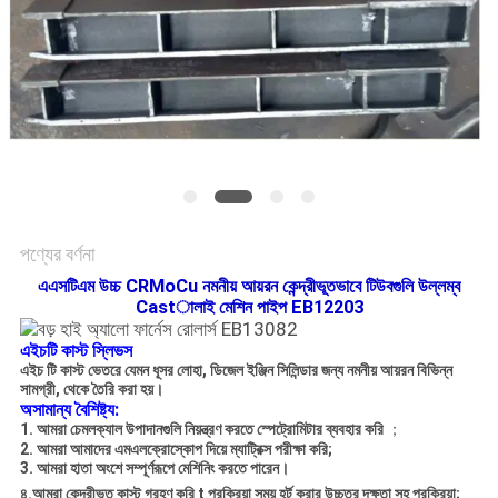
সাইট
ম্যাপ
গোপনীয়তা
নীতি
পণ্যের বর্ণনা
এএসটিএম উচ্চ CRMoCu নমনীয় আয়রন কেন্দ্রীভূতভাবে টিউবগুলি উল্লম্ব
Castালাই মেশিন পাইপ EB12203
এইচটি কাস্ট স্লিভস
এইচ টি কাস্ট ভেতরে
যেমন ধূসর লোহা, ডিজেল ইঞ্জিন সিলিন্ডার জন্য নমনীয় আয়রন বিভিন্ন
সামগ্রী, থেকে তৈরি করা হয়।
অসামান্য বৈশিষ্ট্য:
1. আমরা চেমলক্যাল উপাদানগুলি নিয়ন্ত্রণ করতে স্পেট্রোমিটার ব্যবহার করি
；
2. আমরা আমাদের এমএলক্রোস্কোপ দিয়ে ম্যাট্রিক্স পরীক্ষা করি;
3. আমরা হাতা অংশে সম্পূর্ণরূপে মেশিনিং করতে পারেন।
৪.আমরা
কেন্দ্রীভূত কাস্ট
গ্রহণ করি
t
প্রক্রিয়া
সময় হর্ট
করার উচ্চতর দক্ষতা সহ
প্রক্রিয়া;