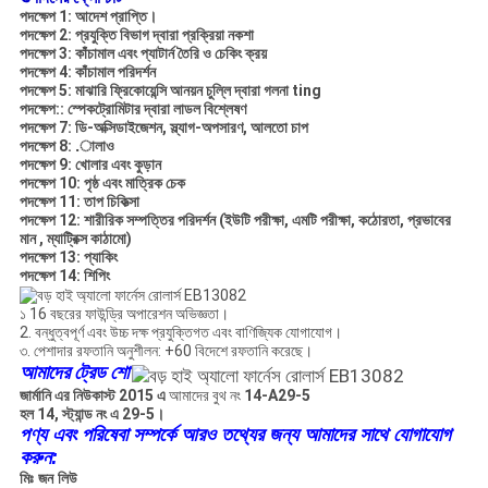
পদক্ষেপ 1: আদেশ প্রাপ্তি।
পদক্ষেপ 2: প্রযুক্তি বিভাগ দ্বারা প্রক্রিয়া নকশা
পদক্ষেপ 3: কাঁচামাল এবং প্যাটার্ন তৈরি ও চেকিং ক্রয়
পদক্ষেপ 4: কাঁচামাল পরিদর্শন
পদক্ষেপ 5: মাঝারি ফ্রিকোয়েন্সি আনয়ন চুল্লি দ্বারা গলনা ting
পদক্ষেপ:: স্পেকট্রোমিটার দ্বারা লাডল বিশ্লেষণ
পদক্ষেপ 7: ডি-অক্সিডাইজেশন, স্ল্যাগ-অপসারণ, আলতো চাপ
পদক্ষেপ 8: .ালাও
পদক্ষেপ 9: খোলার এবং কুড়ান
পদক্ষেপ 10: পৃষ্ঠ এবং মাত্রিক চেক
পদক্ষেপ 11: তাপ চিকিত্সা
পদক্ষেপ 12: শারীরিক সম্পত্তির পরিদর্শন (ইউটি পরীক্ষা, এমটি পরীক্ষা, কঠোরতা, প্রভাবের
মান
,
ম্যাট্রিক্স
কাঠামো)
পদক্ষেপ 13: প্যাকিং
পদক্ষেপ 14: শিপিং
১ 16 বছরের ফাউন্ড্রি অপারেশন অভিজ্ঞতা।
2. বন্ধুত্বপূর্ণ এবং উচ্চ দক্ষ প্রযুক্তিগত এবং বাণিজ্যিক যোগাযোগ।
৩. পেশাদার রফতানি অনুশীলন: +60 বিদেশে রফতানি করেছে।
আমাদের ট্রেড শো
জার্মানি এর নিউকাস্ট 2015 এ
আমাদের বুথ নং
14-A29-5
হল 14, স্ট্যান্ড নং এ 29-5।
পণ্য এবং পরিষেবা সম্পর্কে আরও তথ্যের জন্য আমাদের সাথে যোগাযোগ
করুন:
মিঃ জন লিউ