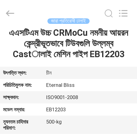
Bliss
Alloy
Casting
&
Forging
জারা প্রতিরোধী ঢালাই
Co.,LTD..
All
Rights
এএসটিএম উচ্চ CRMoCu নমনীয় আয়রন
বাড়ি
Reserved.
কেন্দ্রীভূতভাবে টিউবগুলি উল্লম্ব
পণ্য
Castালাই মেশিন পাইপ EB12203
ভিডিও
উৎপত্তি স্থল:
চীন
পরিচিতিমুলক নাম:
Eternal Bliss
আমাদের
সাক্ষ্যদান:
ISO9001-2008
সম্পর্কে
মডেল নম্বার:
EB12203
কারখানা
ন্যূনতম চাহিদার
500-kg
পরিমাণ:
ভ্রমণ