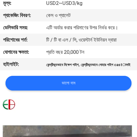
মূল্য:
USD2~USD3/kg
মান
প্যাকেজিং বিবরণ:
কেস ও প্যালেট
নিয়ন্ত্রণ
ডেলিভারি সময়:
এটি অর্ডার করার পরিমাণের উপর নির্ভর করে।
পরিশোধের শর্ত:
টি / টি বা এল / সি, ওয়েস্টার্ন ইউনিয়ন দ্বারা
যোগাযোগ
যোগানের ক্ষমতা:
প্রতি বছর 20,000 টন
করুন
হাইলাইট:
,
কেন্দ্রীভূতভাবে নিক্ষেপ পাইপ
কেন্দ্রীভূতভাবে লোহার পাইপ castালাই
খবর
ভালো দাম
উদ্ধৃতির
জন্য
আবেদন