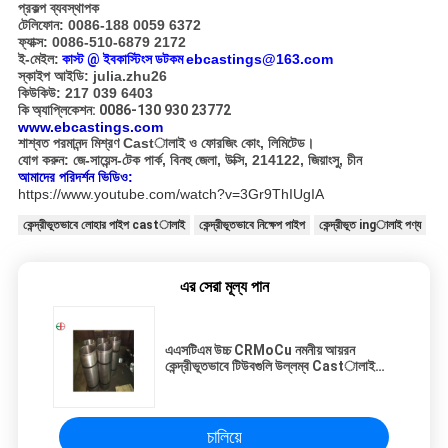
প্রকল্প ব্যবস্থাপক
টেলিফোন: 0086-188 0059 6372
ফ্যাক্স: 0086-510-6879 2172
ই-মেইল:
কাস্ট
@ ইবকাস্টিংস ডটকম
ebcastings@163.com
স্কাইপ আইডি: julia.zhu26
কিউকিউ: 217 039 6403
কি অ্যাপ্লিকেশন: 0086-130 930 23772
www.ebcastings.com
শাশ্বত পরমানন্দ মিশ্রণ Castালাই ও ফোরজিং কোং, লিমিটেড।
যোগ করুন: জে-সায়েন্স-টেক পার্ক, বিনহু জেলা, উক্সি, 214122, জিয়াংসু, চীন
আমাদের পরিদর্শন ভিডিও:
https://www.youtube.com/watch?v=3Gr9ThIUgIA
কেন্দ্রীভূতভাবে লোহার পাইপ castালাই
কেন্দ্রীভূতভাবে নিক্ষেপ পাইপ
কেন্দ্রীভূত ingালাই পণ্য
এর সেরা মূল্য পান
এএসটিএম উচ্চ CRMoCu নমনীয় আয়রন
কেন্দ্রীভূতভাবে টিউবগুলি উল্লম্ব Castালাই
মেশিন পাইপ EB12203
চালিয়ে