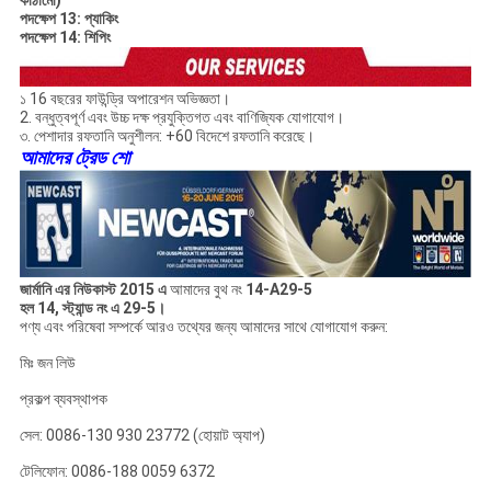
কাঠামো)
পদক্ষেপ 13: প্যাকিং
পদক্ষেপ 14: শিপিং
১ 16 বছরের ফাউন্ড্রি অপারেশন অভিজ্ঞতা।
2. বন্ধুত্বপূর্ণ এবং উচ্চ দক্ষ প্রযুক্তিগত এবং বাণিজ্যিক যোগাযোগ।
৩. পেশাদার রফতানি অনুশীলন: +60 বিদেশে রফতানি করেছে।
আমাদের ট্রেড শো
জার্মানি এর নিউকাস্ট 2015 এ
আমাদের বুথ নং
14-A29-5
হল 14, স্ট্যান্ড নং এ 29-5।
পণ্য এবং পরিষেবা সম্পর্কে আরও তথ্যের জন্য আমাদের সাথে যোগাযোগ করুন:
মিঃ জন লিউ
প্রকল্প ব্যবস্থাপক
সেল: 0086-130 930 23772 (হোয়াট অ্যাপ)
টেলিফোন: 0086-188 0059 6372