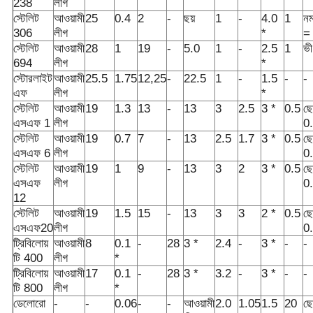
238
লীগ
স্টেলিট
আওয়ামী
25
0.4
2
-
ছয়
1
-
4.0
1
নম
306
লীগ
*
=
স্টেলিট
আওয়ামী
28
1
19
-
5.0
1
-
2.5
1
ভী
694
লীগ
*
স্টোরলাইট
আওয়ামী
25.5
1.75
12,25
-
22.5
1
-
1.5
-
-
এফ
লীগ
*
স্টেলিট
আওয়ামী
19
1.3
13
-
13
3
2.5
3 *
0.5
ছ
এসএফ 1
লীগ
0
স্টেলিট
আওয়ামী
19
0.7
7
-
13
2.5
1.7
3 *
0.5
ছ
এসএফ 6
লীগ
0
স্টেলিট
আওয়ামী
19
1
9
-
13
3
2
3 *
0.5
ছ
এসএফ
লীগ
0
12
স্টেলিট
আওয়ামী
19
1.5
15
-
13
3
3
2 *
0.5
ছ
এসএফ20
লীগ
0
ট্রিবিলোয়
আওয়ামী
8
0.1
-
28
3 *
2.4
-
3 *
-
-
টি 400
লীগ
*
ট্রিবিলোয়
আওয়ামী
17
0.1
-
28
3 *
3.2
-
3 *
-
-
টি 800
লীগ
*
ডেলোরো
-
-
0.06
-
-
আওয়ামী
2.0
1.05
1.5
20
ছ