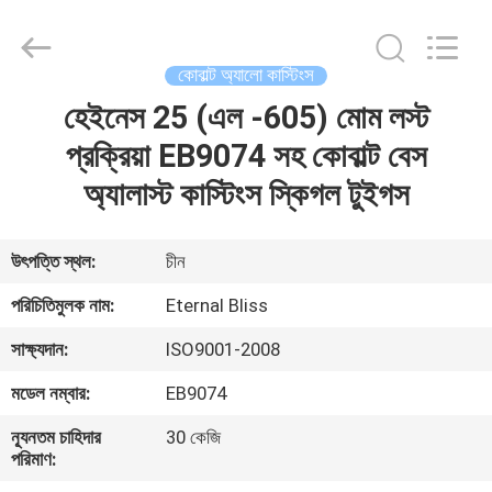
Bliss
Alloy
Casting
&
Forging
কোবাল্ট অ্যালো কাস্টিংস
Co.,LTD..
All
Rights
হেইনেস 25 (এল -605) মোম লস্ট
বাড়ি
Reserved.
প্রক্রিয়া EB9074 সহ কোবাল্ট বেস
পণ্য
অ্যালাস্ট কাস্টিংস স্কিগল টুইগস
ভিডিও
উৎপত্তি স্থল:
চীন
পরিচিতিমুলক নাম:
Eternal Bliss
আমাদের
সাক্ষ্যদান:
ISO9001-2008
সম্পর্কে
মডেল নম্বার:
EB9074
কারখানা
ন্যূনতম চাহিদার
30 কেজি
পরিমাণ:
ভ্রমণ