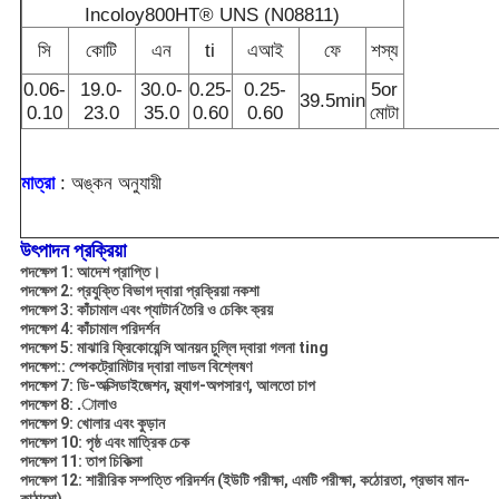
Incoloy800HT® UNS (N08811)
সি
কোটি
এন
ti
এআই
ফে
শস্য
0.06-
19.0-
30.0-
0.25-
0.25-
5or
39.5min
0.10
23.0
35.0
0.60
0.60
মোটা
মাত্রা
: অঙ্কন অনুযায়ী
উৎপাদন প্রক্রিয়া
পদক্ষেপ 1: আদেশ প্রাপ্তি।
পদক্ষেপ 2: প্রযুক্তি বিভাগ দ্বারা প্রক্রিয়া নকশা
পদক্ষেপ 3: কাঁচামাল এবং প্যাটার্ন
তৈরি ও চেকিং ক্রয়
পদক্ষেপ 4: কাঁচামাল পরিদর্শন
পদক্ষেপ 5: মাঝারি ফ্রিকোয়েন্সি আনয়ন চুল্লি দ্বারা গলনা ting
পদক্ষেপ:: স্পেকট্রোমিটার দ্বারা লাডল বিশ্লেষণ
পদক্ষেপ 7: ডি-অক্সিডাইজেশন, স্ল্যাগ-অপসারণ, আলতো চাপ
পদক্ষেপ 8: .ালাও
পদক্ষেপ 9: খোলার এবং কুড়ান
পদক্ষেপ 10: পৃষ্ঠ এবং মাত্রিক চেক
পদক্ষেপ 11: তাপ চিকিত্সা
পদক্ষেপ 12: শারীরিক সম্পত্তি পরিদর্শন (ইউটি পরীক্ষা, এমটি পরীক্ষা, কঠোরতা, প্রভাব মান-