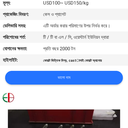
মূল্য:
USD100~ USD150/kg
মান
প্যাকেজিং বিবরণ:
কেস ও প্যালেট
নিয়ন্ত্রণ
ডেলিভারি সময়:
এটি অর্ডার করার পরিমাণের উপর নির্ভর করে।
পরিশোধের শর্ত:
টি / টি বা এল / সি, ওয়েস্টার্ন ইউনিয়ন দ্বারা
যোগাযোগ
যোগানের ক্ষমতা:
প্রতি বছর 2000 টন
করুন
হাইলাইট:
,
কোবাল্ট ভিত্তিক মিশ্র
castালাই কোবাল্ট অ্যালোয়
খবর
ভালো দাম
উদ্ধৃতির
জন্য
আবেদন