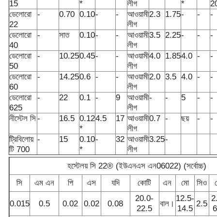
15
*
লীগ
*
2
ডেলোরো
-
0.70
0.10
-
-
আওয়ামী
2.3
1.75
-
-
-
22
লীগ
ডেলোরো
-
সাত
0.10
-
-
আওয়ামী
3.5
2.25
-
-
-
40
লীগ
ডেলোরো
-
10.25
0.45
-
-
আওয়ামী
4.0
1.85
4.0
-
-
50
লীগ
ডেলোরো
-
14.25
0.6
-
-
আওয়ামী
2.0
3.5
4.0
-
-
60
লীগ
ডেলোরো
-
22
0.1
-
9
আওয়ামী
-
-
5
-
-
625
লীগ
নীস্টেল সি
-
16.5
0.12
4.5
17
আওয়ামী
0.7
-
ছয়
-
-
*
লীগ
ট্রিবিলোয়
-
15
0.10
-
32
আওয়ামী
3.25
-
টি 700
*
লীগ
হস্টেলয় সি 22® (ইউএনএস এন06022) (সর্বোচ্চ)
সি
এম এন
পি
এস
যদি
কোটি
এন
মো
সিও
20.0-
12.5-
2
0.015
0.5
0.02
0.02
0.08
বাল।
2.5
22.5
14.5
6