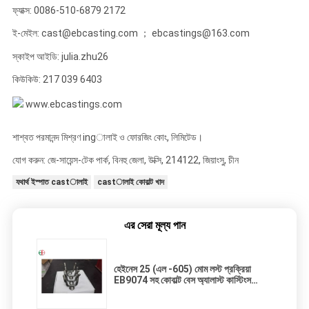
ফ্যাক্স: 0086-510-6879 2172
ই-মেইল: cast@ebcasting.com ； ebcastings@163.com
স্কাইপ আইডি: julia.zhu26
কিউকিউ: 217 039 6403
www.ebcastings.com
শাশ্বত পরমানন্দ মিশ্রণ ingালাই ও ফোরজিং কোং, লিমিটেড।
যোগ করুন: জে-সায়েন্স-টেক পার্ক, বিনহু জেলা, উক্সি, 214122, জিয়াংসু, চীন
যথার্থ ইস্পাত castালাই
castালাই কোবাল্ট খাদ
এর সেরা মূল্য পান
হেইনেস 25 (এল -605) মোম লস্ট প্রক্রিয়া
EB9074 সহ কোবাল্ট বেস অ্যালাস্ট কাস্টিংস
স্কিগল টুইগস