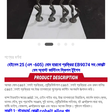
সাইট
ম্যাপ
গোপনীয়তা
নীতি
পণ্যের বর্ণনা
হেইনেস 25 (এল -605) মোম হারানো প্রক্রিয়া EB9074 সহ কোবাল্ট
বেস অ্যাস্ট কাস্টিংস স্কিগল টুইগস
আমরা মোম castালাই প্রক্রিয়া, সেন্ট্রিফিউগাল castালাই প্রক্রিয়া এবং রজন বালির
castালাই প্রক্রিয়া সহ উচ্চ তাপমাত্রা সুপ্রেলয় কাস্টিং অংশগুলি উত্পাদন করি।
বাষ্প টারবাইন ক্ষয়ের ieldাল, চেইন গাইড বার, উচ্চ তাপমাত্রা বিয়ারিংস, ফার্নেস ফ্যান ব্লেড,
ভালভ স্টেম, ফুড প্রসেসিং সরঞ্জাম, সুই ভালভ, সেন্ট্রিফিউজ লাইনার, হট এক্সট্রুশন মারা যায়,
ফর্মিং ডাইস, নোজলস, এক্সট্রুডার স্ক্রু এবং আরও অনেক মিস্ক। পৃষ্ঠতল পরিধান।
সারণি 1: স্ট্যান্ডার্ড কোবল্ট
cobalt alloy খাদ