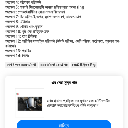
পদক্ষেপ 4: কাঁচামাল পরিদর্শন
পদক্ষেপ 5: মাঝারি ফ্রিকোয়েন্সি আনয়ন চুল্লি দ্বারা গলনা ting
পদক্ষেপ:: স্পেকট্রোমিটার দ্বারা লাডল বিশ্লেষণ
পদক্ষেপ 7: ডি-অক্সিডাইজেশন, স্ল্যাগ-অপসারণ, আলতো চাপ
পদক্ষেপ 8: .ালাও
পদক্ষেপ 9: খোলার এবং কুড়ান
পদক্ষেপ 10: পৃষ্ঠ এবং মাত্রিক চেক
পদক্ষেপ 11: তাপ চিকিত্সা
পদক্ষেপ 12: শারীরিক সম্পত্তি পরিদর্শন (ইউটি পরীক্ষা, এমটি পরীক্ষা, কঠোরতা, প্রভাব মান-
কাঠামো)
পদক্ষেপ 13: প্যাকিং
পদক্ষেপ 14: শিপিং
যথার্থ ইস্পাত castালাই
castালাই কোবাল্ট খাদ
কোবাল্ট ভিত্তিক মিশ্র
এর সেরা মূল্য পান
মোম হারানো প্রক্রিয়া সহ সুপারলয়রয় কাস্টিং পার্টস
কোবাল্ট অ্যালোয় কাস্টিংস পার্টস অগ্রভাগ
চালিয়ে