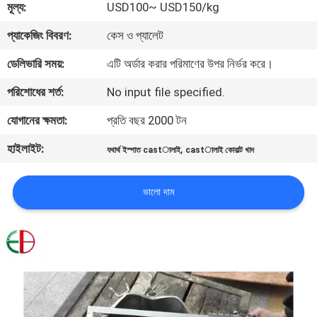
মূল্য:
USD100~ USD150/kg
মান
প্যাকেজিং বিবরণ:
কেস ও প্যালেট
নিয়ন্ত্রণ
ডেলিভারি সময়:
এটি অর্ডার করার পরিমাণের উপর নির্ভর করে।
পরিশোধের শর্ত:
No input file specified.
যোগাযোগ
যোগানের ক্ষমতা:
প্রতি বছর 2000 টন
করুন
হাইলাইট:
,
যথার্থ ইস্পাত castালাই
castালাই কোবাল্ট খাদ
খবর
ভালো দাম
উদ্ধৃতির
জন্য
আবেদন