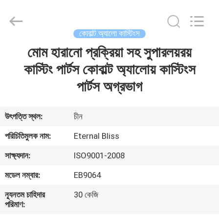
Bliss
Alloy
Casting
&
Forging
কোবাল্ট অ্যালো কাস্টিংস
Co.,LTD..
All
Rights
মোম হারানো প্রক্রিয়া সহ সুপারলয়রয়
বাড়ি
Reserved.
কাস্টিং পার্টস কোবাল্ট অ্যালোয় কাস্টিংস
পণ্য
পার্টস অগ্রভাগ
ভিডিও
উৎপত্তি স্থল:
চীন
পরিচিতিমুলক নাম:
Eternal Bliss
আমাদের
সাক্ষ্যদান:
ISO9001-2008
সম্পর্কে
মডেল নম্বার:
EB9064
কারখানা
ন্যূনতম চাহিদার
30 কেজি
পরিমাণ:
ভ্রমণ