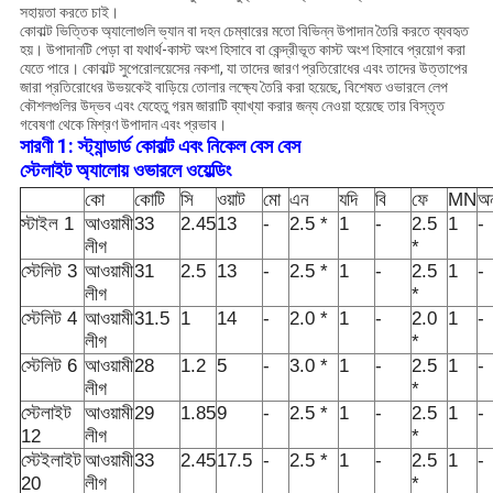
সহায়তা করতে চাই।
কোবাল্ট ভিত্তিক অ্যালোগুলি ভ্যান বা দহন চেম্বারের মতো বিভিন্ন উপাদান তৈরি করতে ব্যবহৃত
হয়। উপাদানটি পেড়া বা যথার্থ-কাস্ট অংশ হিসাবে বা কেন্দ্রীভূত কাস্ট অংশ হিসাবে প্রয়োগ করা
যেতে পারে। কোবাল্ট সুপেরোলয়েসের নকশা, যা তাদের জারণ প্রতিরোধের এবং তাদের উত্তাপের
জারা প্রতিরোধের উভয়কেই বাড়িয়ে তোলার লক্ষ্যে তৈরি করা হয়েছে, বিশেষত ওভারলে লেপ
কৌশলগুলির উদ্ভব এবং যেহেতু গরম জারাটি ব্যাখ্যা করার জন্য নেওয়া হয়েছে তার বিস্তৃত
গবেষণা থেকে মিশ্রণ উপাদান এবং প্রভাব।
সারণী 1: স্ট্যান্ডার্ড কোবাল্ট এবং নিকেল বেস বেস
স্টেলাইট অ্যালোয় ওভারলে ওয়েল্ডিং
কো
কোটি
সি
ওয়াট
মো
এন
যদি
বি
ফে
MN
অন
স্টাইল 1
আওয়ামী
33
2.45
13
-
2.5 *
1
-
2.5
1
-
লীগ
*
স্টেলিট 3
আওয়ামী
31
2.5
13
-
2.5 *
1
-
2.5
1
-
লীগ
*
স্টেলিট 4
আওয়ামী
31.5
1
14
-
2.0 *
1
-
2.0
1
-
লীগ
*
স্টেলিট 6
আওয়ামী
28
1.2
5
-
3.0 *
1
-
2.5
1
-
লীগ
*
স্টেলাইট
আওয়ামী
29
1.85
9
-
2.5 *
1
-
2.5
1
-
12
লীগ
*
স্টেইলাইট
আওয়ামী
33
2.45
17.5
-
2.5 *
1
-
2.5
1
-
20
লীগ
*