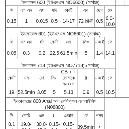
ইনকনেল 600 (ইউএনএস NO6600) (সর্বোচ্চ)
সি
এম এন
এস
যদি
কোটি
এন
ছেদ
ফে
6.0-
0.15
1
0.015
0.5
14-17
72 মিনিট
0.5
10.0
ইনকোনেল 601 (ইউএনএস NO6601) (সর্বোচ্চ)
সি
এম এন
যদি
কোটি
এন
সিও
এআই
ফে
0.05
0.3
0.2
22.5
61.5min
5
1.4
14.1
ইনকনেল 718 (ইউএনএস NO7718) (সর্বোচ্চ)
CB + +
কোটি
এন
মো
সিও
তোমাকে
ti
এআই
ফে
ধন্যবাদ
19
52.5min
3.05
5
5.13
0.9
0.5
18.5
ইনকোলয়ের 800 Anal আন কেমিক্যাল এনালাইসিস
(N08800)
সি
কোটি
এন
ti
এআই
ফে
শস্য
0.1
19.0-
30.0-
0.15-
0.15-
39.5min
/