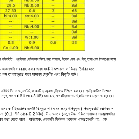
ে পরিবর্তিত।
প্রক্রিয়া বেশিরভাগ স্টিল, ব্যয় আয়রন, নিকেল বেস এবং কিছু তামা বেস মিশ্রণের জন্য
ধক অঞ্চলগুলি সরবরাহ করার জন্য সংকীর্ণ জপমালা বা কিনারা তৈরির মতো
় কম তাপমাত্রার ফলে সামান্য স্কেলিং এবং বিকৃতি ঘটে।
সি-এসিটাইলিন বা অনুরূপ টর্চ, বা একটি ভ্যাকুয়াম চুল্লিতে মিশ্রিত করা হয়।
প্রক্রিয়াটিতে বিশেষত
ি মসৃণ, পাতলা (I মিমি থেকে 3 মিমি) জমা করে, ধাতববিদ্যায় সাবস্ট্রেটের সাথে বন্ধনে আবদ্ধ হয়।
 এবং কার্বাইডগুলির একটি বিস্তৃত পরিসরের জন্য উপযুক্ত। প্রক্রিয়াটি বেশিরভাগ
লা (0.1 মিমি থেকে 0.2 মিমি), উচ্চ ঘনত্ব (নতুন উচ্চ শক্তি প্লাজমা সরঞ্জামগুলির
রয়োগ করা যেতে পারে। যাইহোক, লেপগুলি ফিউশন ওয়েলড ওভারলেগুলি নয়, এবং