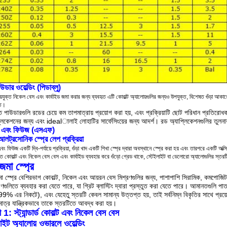
ডার ওয়েল্ডিং (পিডাব্লু)
য়যুক্ত নিকেল বেস এবং কার্বাইড জমা করার জন্য ব্যবহৃত এটি কোবাল্ট অ্যালোয়গুলির জন্যও উপযুক্ত, বিশেষত গুঁড়া আকার
্ত।
ৃত পাউডারগুলি রডের চেয়ে কম তাপমাত্রায় প্রয়োগ করা হয়, এবং প্রক্রিয়াটি ছোট পরিধান প্রতিরো
্লিকেশনের জন্য এবং idealালাই লোহাটির সার্ফেসিংয়ের জন্য আদর্শ। রড অ্যাপ্লিকেশনগুলির তুলনায
রে এবং ফিউজ (এসএফ)
আলট্রসোনিক স্প্রে লেপ প্রক্রিয়া
এবং ফিউজ একটি দ্বি-পর্যায়ে প্রক্রিয়া, গুঁড়া খাদ একটি শিখা স্প্রে দ্বারা অবস্থানে স্প্রে করা হয় এবং তারপরে একটি অক্
তিত কোবাল্ট এবং নিকেল বেস বেস এবং কার্বাইড ব্যবহার করে গুঁড়ো গ্রেড থাকে, স্টেইলাইট বা ডেলোরো অ্যালোগুলির স্তরট
জমা স্প্রে
মা স্প্রে বেশিরভাগ কোবাল্ট, নিকেল এবং আয়রন বেস মিশ্রণগুলির জন্য, পাশাপাশি সিরামিক, কমপোজিট
গুলিতে ব্যবহার করা যেতে পারে, যা গ্রিট ব্লাস্টিং দ্বারা প্রস্তুত করা যেতে পারে। আমানতগুলি পাত
99% এর নিকটে), এবং যেহেতু স্তরটি কেবল সামান্য উত্তপ্ত হয়, তাই সর্বনিম্ন বিকৃতির সাথে প্
াত্র যান্ত্রিকভাবে তাকে স্তরটিতে আবদ্ধ করা হয়।
 1: স্ট্যান্ডার্ড কোবাল্ট এবং নিকেল বেস বেস
লাইট অ্যালোয় ওভারলে ওয়েল্ডিং