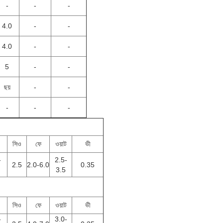
-
-
-
4.0
-
-
4.0
-
-
5
-
-
ছয়
-
-
-
-
-
সিও
ফে
ওয়াট
ভী
-
2.5-
2.5
2.0-6.0
0.35
3.5
সিও
ফে
ওয়াট
ভী
-
3.0-