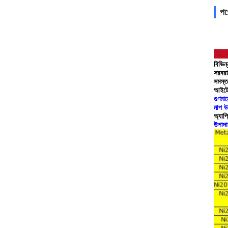
পণ্
বিভিন
সরবরা
সমস্ত
আইটেম
গুণমা
মাপ উ
অ্যাপ্
উপাদা