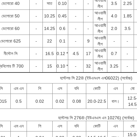
আওয়ামী
ডেলোরো 40
-
সাত
0.10
-
-
3.5
2.25
লীগ
আওয়ামী
ডেলোরো 50
-
10.25
0.45
-
-
4.0
1.85
লীগ
আওয়ামী
ডেলোরো 60
-
14.25
0.6
-
-
2.0
3.5
লীগ
আওয়ামী
ডেলোরো 625
-
22
0.1
-
9
-
-
লীগ
আওয়ামী
নীস্টেল সি
-
16.5
0.12 *
4.5
17
0.7
-
লীগ
আওয়ামী
্রিবিলোয় টি 700
-
15
0.10 *
-
32
3.25
-
লীগ
হস্টেলয় সি 22® (ইউএনএস এন06022) (সর্বোচ্চ)
সি
এম এন
পি
এস
যদি
কোটি
এন
মো
12.5
015
0.5
0.02
0.02
0.08
20.0-22.5
বাল।
14.5
হস্টেলয় সি 276® (ইউএনএস এন 10276) (সর্বোচ্চ)
সি
এম এন
পি
এস
যদি
কোটি
এন
মো
15.0