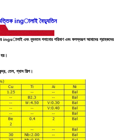
ত্তিক ingালাই বৈদ্যুতিন
েষ খাদের ingsালাই এবং ন্যূনতম গলানোর পরিমাণ এবং ফলস্বরূপ আমাদের গ্রাহকদের
 হয়।
েন্দ্র, তেল, গ্যাস শিল্প।