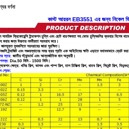
যের বর্ণনা
কাস্ট আয়রন EB3551 এর জন্য নিকেল ভি
্ন সাময়িক ফ্রিকোয়েন্সি ইন্ডাকশন চুল্লি এবং ছোট ধারণক্ষমতা সহ ভোড চুল্লিগুলির ব্যবহার বিশ
হ করার জন্য উচ্চতর নমনীয়তা সরবরাহ করে।
 জালযুক্ত মুখগুলিতে সরবরাহের জারা সুরক্ষিত।
গুলি ট্র্যাজিট এবং সঞ্চয়স্থানের সময় ক্রয় প্রতি এক আইটেমের ক্ষতি এড়াতে যথাযথভাবে ক্রেট করা
নের স্তর:
জাতীয় স্ট্যান্ডার্ড এবং আন্তর্জাতিক মান অনুযায়ী।
পলব্ধ:
Dia.50 মিমি - 1500 মিমি।
লিকেশন ক্ষেত্র: খনির শিল্প, ভালভ এবং পাম্প শিল্প, তাপ চিকিত্সা শিল্প, ধাতব শিল্প, সিমেন্ট শিল্প, বিদ্যুৎক
ন গ্রেড: