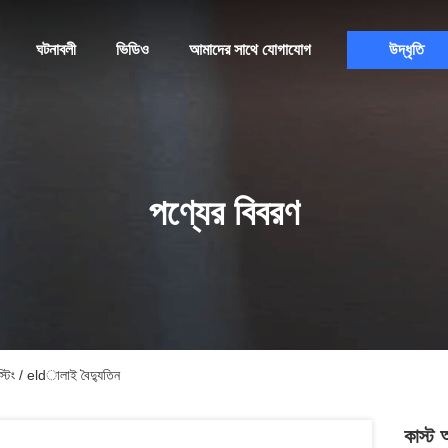
ঘটনাবলী
ভিডিও
আমাদের সাথে যোগাযোগ
উদ্ধৃতি
পণ্যের বিবরণ
টিং / eldালাই বৈদ্যুতিন
কাস্ট