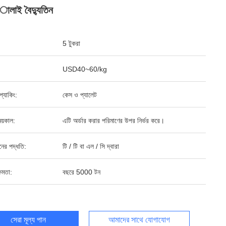
ালাই বৈদ্যুতিন
5 টুকরা
USD40~60/kg
ড প্যাকিং:
কেস ও প্যালেট
য়কাল:
এটি অর্ডার করার পরিমাণের উপর নির্ভর করে।
ানের পদ্ধতি:
টি / টি বা এল / সি দ্বারা
ষমতা:
বছরে 5000 টন
সেরা মূল্য পান
আমাদের সাথে যোগাযোগ