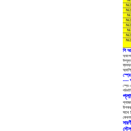
পি
আউ
অ্যালো
উপযুক
ব্যবহ
অ্যাপ
স্প্
---- 
স্প্রে 
পরিবর্
প্লা
প্লাজ
উপকরণ
সাথে 
কেবলম
সারণী
স্টে