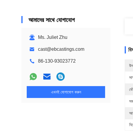
আমাদের সাথে যোগাযোগ
Ms. Juliet Zhu
cast@ebcastings.com
বি
86-130-93023772
উৎ
সাক
ভৌ
এখনই যোগাযোগ করুন
সম
আক
বি