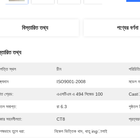
বিস্তারিত তথ্য
পণ্যের বর্ণনা
স্তারিত তথ্য
পত্তি স্থল
চীন
পরিচিতি
্ষ্যদান
ISO9001-2008
মডেল নম
ত গ্রেড:
এএসটিএম এ 494 সিজেড 100
Castাল
তল সমাপ্ত:
রা 6.3
পৃষ্ঠতল 
ার সহনশীলতা:
CT8
প্রত্যয
শেষভাবে তুলে ধরা:
নিকেল ভিত্তিক খাদ
, 
ধাতু ingালাই