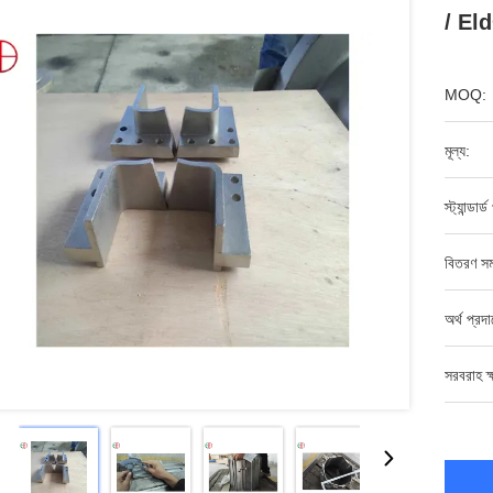
/ Eld
MOQ:
মূল্য:
স্ট্যান্ডার্
বিতরণ সম
অর্থ প্রদ
সরবরাহ ক্