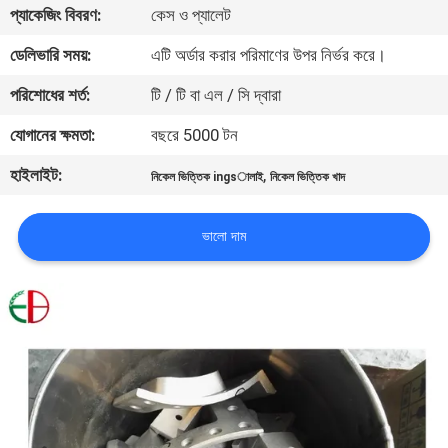
প্যাকেজিং বিবরণ:
কেস ও প্যালেট
মান
ডেলিভারি সময়:
এটি অর্ডার করার পরিমাণের উপর নির্ভর করে।
নিয়ন্ত্রণ
পরিশোধের শর্ত:
টি / টি বা এল / সি দ্বারা
যোগানের ক্ষমতা:
বছরে 5000 টন
যোগাযোগ
হাইলাইট:
,
নিকেল ভিত্তিক ingsালাই
নিকেল ভিত্তিক খাদ
করুন
ভালো দাম
খবর
উদ্ধৃতির
জন্য
আবেদন