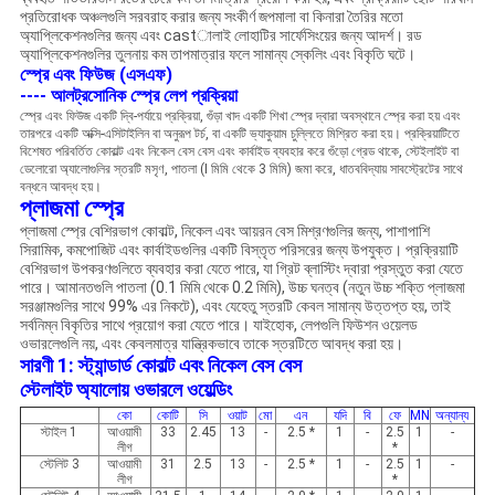
প্রতিরোধক অঞ্চলগুলি সরবরাহ করার জন্য সংকীর্ণ জপমালা বা কিনারা তৈরির মতো
অ্যাপ্লিকেশনগুলির জন্য এবং castালাই লোহাটির সার্ফেসিংয়ের জন্য আদর্শ। রড
অ্যাপ্লিকেশনগুলির তুলনায় কম তাপমাত্রার ফলে সামান্য স্কেলিং এবং বিকৃতি ঘটে।
স্প্রে এবং ফিউজ (এসএফ)
---- আলট্রসোনিক স্প্রে লেপ প্রক্রিয়া
স্প্রে এবং ফিউজ একটি দ্বি-পর্যায়ে প্রক্রিয়া, গুঁড়া খাদ একটি শিখা স্প্রে দ্বারা অবস্থানে স্প্রে করা হয় এবং
তারপরে একটি অক্সি-এসিটাইলিন বা অনুরূপ টর্চ, বা একটি ভ্যাকুয়াম চুল্লিতে মিশ্রিত করা হয়।
প্রক্রিয়াটিতে
বিশেষত পরিবর্তিত কোবাল্ট এবং নিকেল বেস বেস এবং কার্বাইড ব্যবহার করে গুঁড়ো গ্রেড থাকে, স্টেইলাইট বা
ডেলোরো অ্যালোগুলির স্তরটি মসৃণ, পাতলা (I মিমি থেকে 3 মিমি) জমা করে, ধাতববিদ্যায় সাবস্ট্রেটের সাথে
বন্ধনে আবদ্ধ হয়।
প্লাজমা স্প্রে
প্লাজমা স্প্রে বেশিরভাগ কোবাল্ট, নিকেল এবং আয়রন বেস মিশ্রণগুলির জন্য, পাশাপাশি
সিরামিক, কমপোজিট এবং কার্বাইডগুলির একটি বিস্তৃত পরিসরের জন্য উপযুক্ত। প্রক্রিয়াটি
বেশিরভাগ উপকরণগুলিতে ব্যবহার করা যেতে পারে, যা গ্রিট ব্লাস্টিং দ্বারা প্রস্তুত করা যেতে
পারে। আমানতগুলি পাতলা (0.1 মিমি থেকে 0.2 মিমি), উচ্চ ঘনত্ব (নতুন উচ্চ শক্তি প্লাজমা
সরঞ্জামগুলির সাথে 99% এর নিকটে), এবং যেহেতু স্তরটি কেবল সামান্য উত্তপ্ত হয়, তাই
সর্বনিম্ন বিকৃতির সাথে প্রয়োগ করা যেতে পারে। যাইহোক, লেপগুলি ফিউশন ওয়েলড
ওভারলেগুলি নয়, এবং কেবলমাত্র যান্ত্রিকভাবে তাকে স্তরটিতে আবদ্ধ করা হয়।
সারণী 1: স্ট্যান্ডার্ড কোবাল্ট এবং নিকেল বেস বেস
স্টেলাইট অ্যালোয় ওভারলে ওয়েল্ডিং
কো
কোটি
সি
ওয়াট
মো
এন
যদি
বি
ফে
MN
অন্যান্য
স্টাইল 1
আওয়ামী
33
2.45
13
-
2.5 *
1
-
2.5
1
-
লীগ
*
স্টেলিট 3
আওয়ামী
31
2.5
13
-
2.5 *
1
-
2.5
1
-
লীগ
*