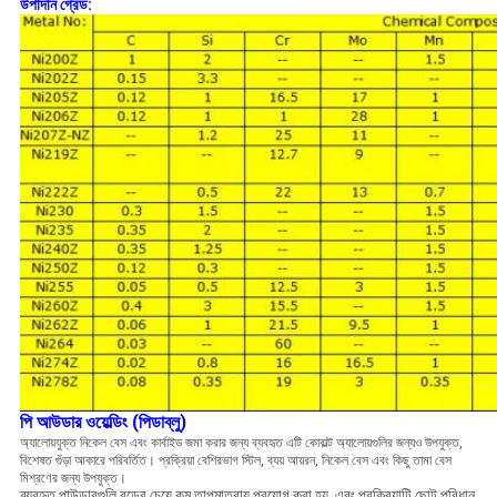
উপাদান গ্রেড:
পি
আউডার ওয়েল্ডিং (পিডাব্লু)
অ্যালোয়যুক্ত নিকেল বেস এবং কার্বাইড জমা করার জন্য ব্যবহৃত এটি কোবাল্ট অ্যালোয়গুলির জন্যও উপযুক্ত,
বিশেষত গুঁড়া আকারে পরিবর্তিত।
প্রক্রিয়া বেশিরভাগ স্টিল, ব্যয় আয়রন, নিকেল বেস এবং কিছু তামা বেস
মিশ্রণের জন্য উপযুক্ত।
ব্যবহৃত পাউডারগুলি রডের চেয়ে কম তাপমাত্রায় প্রয়োগ করা হয়, এবং প্রক্রিয়াটি ছোট পরিধান