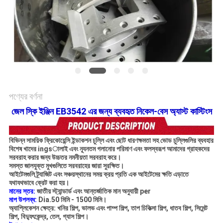
সাইট
ম্যাপ
গোপনীয়তা
নীতি
পণ্যের বর্ণনা
জেল স্কি ইঞ্জিন EB3542 এর জন্য ব্যবহৃত নিকেল-বেস অ্যাস্ট কাস্টিংস
বিভিন্ন সাময়িক ফ্রিকোয়েন্সি ইন্ডাকশন চুল্লি এবং ছোট ধারণক্ষমতা সহ ভোড চুল্লিগুলির ব্যবহার
বিশেষ খাদের ingsালাই এবং ন্যূনতম গলানোর পরিমাণ এবং ফলস্বরূপ আমাদের গ্রাহকদের
সরবরাহ করার জন্য উচ্চতর নমনীয়তা সরবরাহ করে।
সমস্ত জালযুক্ত মুখগুলিতে সরবরাহের জারা সুরক্ষিত।
আইটেমগুলি ট্র্যাজিট এবং সঞ্চয়স্থানের সময় ক্রয় প্রতি এক আইটেমের ক্ষতি এড়াতে
যথাযথভাবে ক্রেট করা হয়।
মানের স্তর:
জাতীয় স্ট্যান্ডার্ড এবং আন্তর্জাতিক মান অনুযায়ী per
মাপ উপলব্ধ:
Dia.50 মিমি - 1500 মিমি।
অ্যাপ্লিকেশন ক্ষেত্র: খনির শিল্প, ভালভ এবং পাম্প শিল্প, তাপ চিকিত্সা শিল্প, ধাতব শিল্প, সিমেন্ট
শিল্প, বিদ্যুৎকেন্দ্র, তেল, গ্যাস শিল্প।