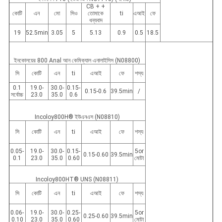
CB + +
কোটি
এন
মো
সিও
তোমাকে
ti
এআই
ফে
ধন্যবাদ
19
52.5min
3.05
5
5.13
0.9
0.5
18.5
ইনকোলয়ের 800 Anal আন কেমিক্যাল এনালাইসিস (N08800)
সি
কোটি
এন
ti
এআই
ফে
শস্য
0.1
19.0-
30.0-
0.15-
0.15-0.6
39.5min
/
সর্বোচ্চ
23.0
35.0
0.6
Incoloy800H® ইউএনএস (N08810)
সি
কোটি
এন
ti
এআই
ফে
শস্য
0.05-
19.0-
30.0-
0.15-
5or
0.15-0.60
39.5min
0.1
23.0
35.0
0.60
মোটা
Incoloy800HT® UNS (N08811)
সি
কোটি
এন
ti
এআই
ফে
শস্য
0.06-
19.0-
30.0-
0.25-
5or
0.25-0.60
39.5min
0.10
23.0
35.0
0.60
মোটা