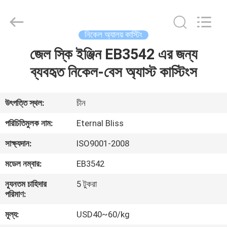
Bliss
Alloy
Casting
&
Forging
নিকেল অ্যালয় কাস্টিং
Co.,LTD..
All
Rights
জেল স্কি ইঞ্জিন EB3542 এর জন্য
বাড়ি
Reserved.
ব্যবহৃত নিকেল-বেস অ্যাস্ট কাস্টিংস
পণ্য
উৎপত্তি স্থল:
চীন
ভিডিও
পরিচিতিমুলক নাম:
Eternal Bliss
সাক্ষ্যদান:
ISO9001-2008
আমাদের
মডেল নম্বার:
EB3542
সম্পর্কে
ন্যূনতম চাহিদার
5 টুকরা
পরিমাণ:
কারখানা
মূল্য:
USD40~60/kg
ভ্রমণ