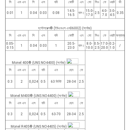
সি
এম এন
পি
এস
যদি
কোটি
এন
মো
সিও
ফে
ওয়াট
ভী
14.5-
15.0-
4.0-
3.0-
0.01
1
0.04
0.03
0.08
বাল।
2.5
0.35
16.5
17.0
7.0
4.5
হস্টেলয়েক্স® (ইউএনএস এন06002) (সর্বোচ্চ)
সি
এম এন
পি
এস
যদি
কোটি
এন
মো
সিও
ফে
ওয়াট
অন্যান্য
0.05-
20.5-
8.0-
0.5-
17.0-
0.2-
1
0.04
0.03
1
বাল।
/
0.15
23.0
10.0
2.5
20.0
1.0
Monel 400® (UNS NO4400) (সর্বোচ্চ)
সি
এম এন
এস
যদি
এন
ছেদ
ফে
0.3
2
0,024
0.5
63 মিনিট
28-34
2.5
Monel M400® (UNS NO4400) (সর্বোচ্চ)
সি
এম এন
এস
যদি
এন
ছেদ
ফে
0.3
2
0,024
0.5
63-70
28-34
2.5
Monel R405® (UNS NO4405) (সর্বোচ্চ)