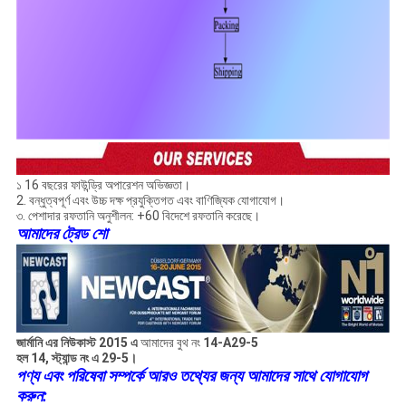
১ 16 বছরের ফাউন্ড্রি অপারেশন অভিজ্ঞতা।
2. বন্ধুত্বপূর্ণ এবং উচ্চ দক্ষ প্রযুক্তিগত এবং বাণিজ্যিক যোগাযোগ।
৩. পেশাদার রফতানি অনুশীলন: +60 বিদেশে রফতানি করেছে।
আমাদের ট্রেড শো
জার্মানি এর নিউকাস্ট 2015 এ
আমাদের বুথ নং
14-A29-5
হল 14, স্ট্যান্ড নং এ 29-5।
পণ্য এবং পরিষেবা সম্পর্কে আরও তথ্যের জন্য আমাদের সাথে যোগাযোগ
করুন: