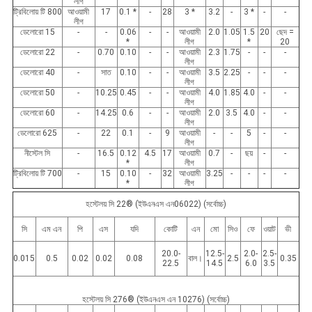
লীগ
ট্রিবিলোয় টি 800
আওয়ামী
17
0.1 *
-
28
3 *
3.2
-
3 *
-
-
লীগ
ডেলোরো 15
-
-
0.06
-
-
আওয়ামী
2.0
1.05
1.5
20
ছেদ =
*
লীগ
*
20
ডেলোরো 22
-
0.70
0.10
-
-
আওয়ামী
2.3
1.75
-
-
-
লীগ
ডেলোরো 40
-
সাত
0.10
-
-
আওয়ামী
3.5
2.25
-
-
-
লীগ
ডেলোরো 50
-
10.25
0.45
-
-
আওয়ামী
4.0
1.85
4.0
-
-
লীগ
ডেলোরো 60
-
14.25
0.6
-
-
আওয়ামী
2.0
3.5
4.0
-
-
লীগ
ডেলোরো 625
-
22
0.1
-
9
আওয়ামী
-
-
5
-
-
লীগ
নীস্টেল সি
-
16.5
0.12
4.5
17
আওয়ামী
0.7
-
ছয়
-
-
*
লীগ
ট্রিবিলোয় টি 700
-
15
0.10
-
32
আওয়ামী
3.25
-
-
-
-
*
লীগ
হস্টেলয় সি 22® (ইউএনএস এন06022) (সর্বোচ্চ)
সি
এম এন
পি
এস
যদি
কোটি
এন
মো
সিও
ফে
ওয়াট
ভী
20.0-
12.5-
2.0-
2.5-
0.015
0.5
0.02
0.02
0.08
বাল।
2.5
0.35
22.5
14.5
6.0
3.5
হস্টেলয় সি 276® (ইউএনএস এন 10276) (সর্বোচ্চ)