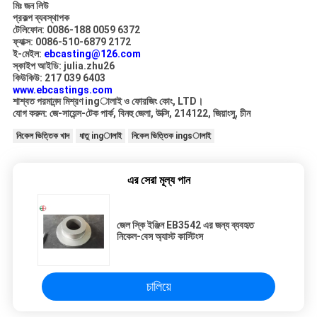
মিঃ জন লিউ
প্রকল্প ব্যবস্থাপক
টেলিফোন: 0086-188 0059 6372
ফ্যাক্স: 0086-510-6879 2172
ই-মেইল:
ebcasting@126.com
স্কাইপ আইডি: julia.zhu26
কিউকিউ: 217 039 6403
www.ebcastings.com
শাশ্বত পরমানন্দ মিশ্রণ ingালাই ও ফোরজিং কোং, LTD।
যোগ করুন: জে-সায়েন্স-টেক পার্ক, বিনহু জেলা, উক্সি, 214122, জিয়াংসু, চীন
নিকেল ভিত্তিক খাদ
ধাতু ingালাই
নিকেল ভিত্তিক ingsালাই
এর সেরা মূল্য পান
জেল স্কি ইঞ্জিন EB3542 এর জন্য ব্যবহৃত
নিকেল-বেস অ্যাস্ট কাস্টিংস
চালিয়ে