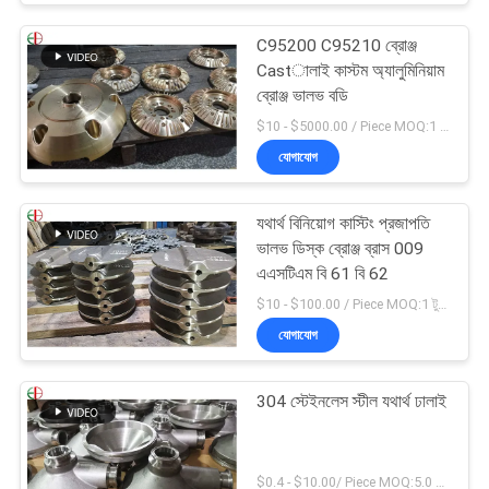
C95200 C95210 ব্রোঞ্জ
Castালাই কাস্টম অ্যালুমিনিয়াম
ব্রোঞ্জ ভালভ বডি
$10 - $5000.00 / Piece MOQ:1 টুকরা
যোগাযোগ
যথার্থ বিনিয়োগ কাস্টিং প্রজাপতি
ভালভ ডিস্ক ব্রোঞ্জ ব্রাস 009
এএসটিএম বি 61 বি 62
$10 - $100.00 / Piece MOQ:1 টুকরা
যোগাযোগ
304 স্টেইনলেস স্টীল যথার্থ ঢালাই
$0.4 - $10.00/ Piece MOQ:5.0 কিলোগ্রাম