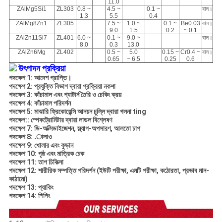
11.0
ZAlMg5Si1
ZL303
0.8 ~
4.5 ~
0.1 ~
বাল।
1.3
5.5
0.4
ZAlMg8Zn1
ZL305
7.5 ~
1.0 ~
0.1 ~
Be0.03
বাল।
9.0
1.5
0.2
~ 0.1
ZAlZn11Si7
ZL401
6.0 ~
0.1 ~
9.0 ~
বাল।
8.0
0.3
13.0
ZAlZn6Mg
ZL402
0.5 ~
5.0
0.15 ~
Cr0.4 ~
বাল।
0.65
~ 6.5
0.25
0.6
উৎপাদন প্রক্রিয়া
পদক্ষেপ 1: আদেশ প্রাপ্তি।
পদক্ষেপ 2: প্রযুক্তি বিভাগ দ্বারা প্রক্রিয়া নকশা
পদক্ষেপ 3: কাঁচামাল এবং প্যাটার্ন
তৈরি ও চেকিং ক্রয়
পদক্ষেপ 4: কাঁচামাল পরিদর্শন
পদক্ষেপ 5: মাঝারি ফ্রিকোয়েন্সি আনয়ন চুল্লি দ্বারা গলনা ting
পদক্ষেপ:: স্পেকট্রোমিটার দ্বারা লাডল বিশ্লেষণ
পদক্ষেপ 7: ডি-অক্সিডাইজেশন, স্ল্যাগ-অপসারণ, আলতো চাপ
পদক্ষেপ 8: .ালাও
পদক্ষেপ 9: খোলার এবং কুড়ান
পদক্ষেপ 10: পৃষ্ঠ এবং মাত্রিক চেক
পদক্ষেপ 11: তাপ চিকিত্সা
পদক্ষেপ 12: শারীরিক সম্পত্তি পরিদর্শন (ইউটি পরীক্ষা, এমটি পরীক্ষা, কঠোরতা, প্রভাব মান-
কাঠামো)
পদক্ষেপ 13: প্যাকিং
পদক্ষেপ 14: শিপিং