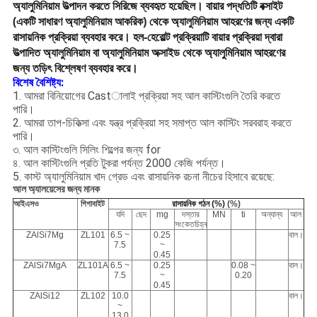
অ্যালুমিনিয়াম উত্পাদন করতে সিরিজে ব্যবহৃত হয়েছিল।
বায়ার পদ্ধতিটি বক্সাইট
(একটি সাধারণ অ্যালুমিনিয়াম আকরিক) থেকে অ্যালুমিনিয়াম আহরণের জন্য একটি
রাসায়নিক প্রক্রিয়া ব্যবহার করে।
হল-হেরোল্ট প্রক্রিয়াটি বায়ার প্রক্রিয়া দ্বারা
উত্পাদিত অ্যালুমিনিয়াম বা অ্যালুমিনিয়াম অক্সাইড থেকে অ্যালুমিনিয়াম আহরণের
জন্য তড়িৎ বিশ্লেষণ ব্যবহার করে।
বিশেষ বৈশিষ্ট্য:
1. আমরা বিনিয়োগের Castালাই প্রক্রিয়া সহ আল কাস্টিংগুলি তৈরি করতে
পারি।
2. আমরা তাপ-চিকিত্সা এবং যন্ত্র প্রক্রিয়া সহ সমাপ্ত আল কাস্টিং সরবরাহ করতে
পারি।
৩. আল কাস্টিংগুলি সিলিং শিল্পের জন্য for
৪. আল কাস্টিংগুলি প্রতি টুকরা পর্যন্ত 2000 কেজি পর্যন্ত।
5. কাস্ট অ্যালুমিনিয়াম খাদ গ্রেড এবং রাসায়নিক রচনা নীচের হিসাবে রয়েছে:
আল অ্যালয়েসের জন্য মানক
আইএসও
গিগাবাইট
রাসায়নিক গঠন (%)
(%)
যদি
ছেদ
mg
দস্তার
MN
ti
অন্যান্য
আল
সংকেতচিহ্ন
ZAlSi7Mg
ZL101
6.5 ~
0.25
বাল।
7.5
~
0.45
ZAlSi7MgA
ZL101A
6.5 ~
0.25
0.08 ~
বাল।
7.5
~
0.20
0.45
ZAlSi12
ZL102
10.0
বাল।
~
13.0