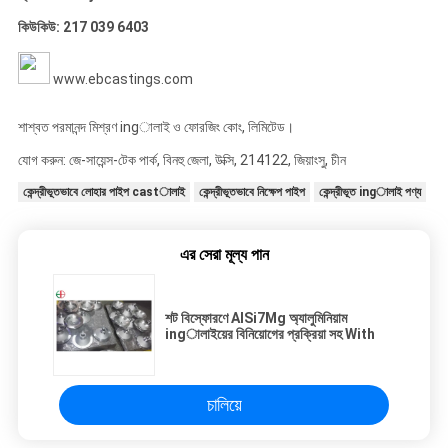
কিউকিউ: 217 039 6403
www.ebcastings.com
শাশ্বত পরমানন্দ মিশ্রণ ingালাই ও ফোরজিং কোং, লিমিটেড।
যোগ করুন: জে-সায়েন্স-টেক পার্ক, বিনহু জেলা, উক্সি, 214122, জিয়াংসু, চীন
কেন্দ্রীভূতভাবে লোহার পাইপ castালাই
কেন্দ্রীভূতভাবে নিক্ষেপ পাইপ
কেন্দ্রীভূত ingালাই পণ্য
এর সেরা মূল্য পান
শট বিস্ফোরণে AlSi7Mg অ্যালুমিনিয়াম
ingালাইয়ের বিনিয়োগের প্রক্রিয়া সহ With
চালিয়ে