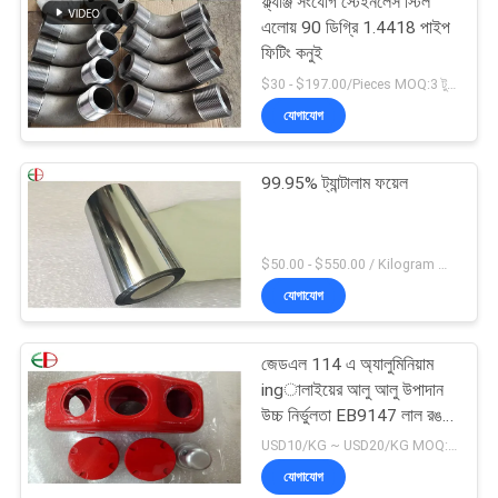
ফ্ল্যাঞ্জ সংযোগ স্টেইনলেস স্টিল
এলোয় 90 ডিগ্রি 1.4418 পাইপ
ফিটিং কনুই
$30 - $197.00/Pieces MOQ:3 টুকরা / টুকরা
যোগাযোগ
99.95% ট্যান্টালাম ফয়েল
$50.00 - $550.00 / Kilogram MOQ:2 কিলোগ্রাম
যোগাযোগ
জেডএল 114 এ অ্যালুমিনিয়াম
ingালাইয়ের আলু আলু উপাদান
উচ্চ নির্ভুলতা EB9147 লাল রঙ
14
USD10/KG ~ USD20/KG MOQ:50kg
যোগাযোগ