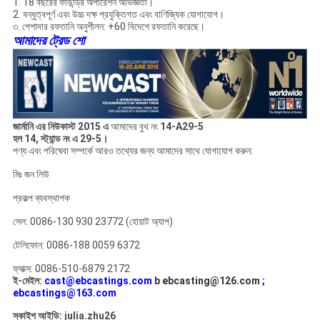
1. 18 বছরের ফাউন্ড্রি অপারেশন অভিজ্ঞতা।
2. বন্ধুত্বপূর্ণ এবং উচ্চ দক্ষ প্রযুক্তিগত এবং বাণিজ্যিক যোগাযোগ।
৩. পেশাদার রফতানি অনুশীলন: +60 বিদেশে রফতানি করেছে।
আমাদের ট্রেড শো
জার্মানি এর নিউকাস্ট 2015 এ
আমাদের বুথ নং
14-A29-5
হল 14, স্ট্যান্ড নং এ 29-5।
পণ্য এবং পরিষেবা সম্পর্কে আরও তথ্যের জন্য আমাদের সাথে যোগাযোগ করুন:
মিঃ জন লিউ
প্রকল্প ব্যবস্থাপক
সেল: 0086-130 930 23772 (হোয়াট অ্যাপ)
টেলিফোন: 0086-188 0059 6372
ফ্যাক্স: 0086-510-6879 2172
ই-মেইল:
cast@ebcastings.com
b ebcasting@126.com
;
ebcastings@163.com
স্কাইপ আইডি: julia.zhu26