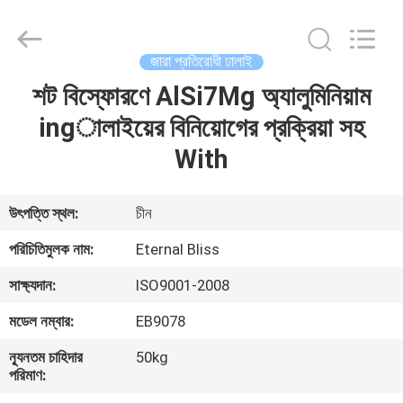
Bliss
Alloy
Casting
&
Forging
জারা প্রতিরোধী ঢালাই
Co.,LTD..
All
Rights
শট বিস্ফোরণে AlSi7Mg অ্যালুমিনিয়াম
বাড়ি
Reserved.
ingালাইয়ের বিনিয়োগের প্রক্রিয়া সহ
পণ্য
With
ভিডিও
উৎপত্তি স্থল:
চীন
পরিচিতিমুলক নাম:
Eternal Bliss
আমাদের
সাক্ষ্যদান:
ISO9001-2008
সম্পর্কে
মডেল নম্বার:
EB9078
কারখানা
ন্যূনতম চাহিদার
50kg
পরিমাণ:
ভ্রমণ