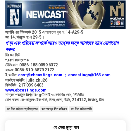
জার্মানি এর নিউকাস্ট 2015 এ
আমাদের বুথ নং
14-A29-5
হল 14, স্ট্যান্ড নং এ 29-5।
পণ্য এবং পরিষেবা সম্পর্কে আরও তথ্যের জন্য আমাদের সাথে যোগাযোগ
করুন:
মিঃ জন লিউ
প্রকল্প ব্যবস্থাপক
টেলিফোন: 0086-188 0059 6372
ফ্যাক্স: 0086-510-6879 2172
ই-মেইল:
cast@ebcastings.com ；
ebcastings@163.com
স্কাইপ আইডি: julia.zhu26
কিউকিউ: 217 039 6403
www.ebcastings.com
শাশ্বত পরমানন্দ মিশ্রণ ingালাই ও ফোরজিং কোং, লিমিটেড।
যোগ করুন: জে-সায়েন্স-টেক পার্ক, বিনহু জেলা, উক্সি, 214122, জিয়াংসু, চীন
বল মিল লাইনার প্রতিস্থাপন
কল পাত্রে মিল লাইনার
রড মিল লাইনারগুলি
এর সেরা মূল্য পান