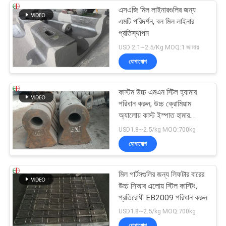
এসএজি মিল লাইনারগুলির জন্য
এমটি পরিদর্শন, বল মিল লাইনার
প্রতিস্থাপন
USD 2.1~2.5/Kg MOQ:1 জামায়
যোগাযোগ
কাস্টম উচ্চ এমএন স্টিল হ্যামার
পরিধান করুন, উচ্চ ক্রোমিয়াম
অ্যালোয় কাস্ট ইস্পাত হামার
EB19047
USD1.8~2.5/kg MOQ:700kg
যোগাযোগ
মিল পার্টসগুলির জন্য লিফটার বারের
উচ্চ সিআর এলোয় স্টিল কাস্টিং,
প্রতিরোধী EB2009 পরিধান করুন
USD1.8~2.5/kg MOQ:700kg
যোগাযোগ