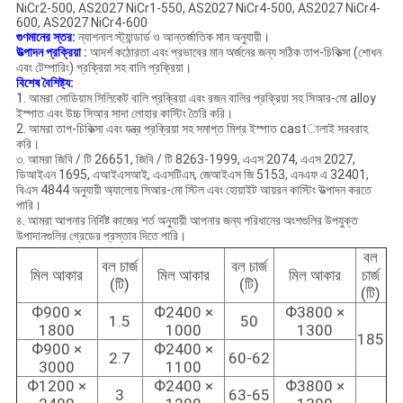
NiCr2-500, AS2027 NiCr1-550, AS2027 NiCr4-500, AS2027 NiCr4-
600, AS2027 NiCr4-600
গুণমানের স্তর:
ন্যাশনাল স্ট্যান্ডার্ড ও আন্তর্জাতিক মান অনুযায়ী।
উত্পাদন প্রক্রিয়া
:
আদর্শ কঠোরতা এবং প্রভাবের মান অর্জনের জন্য সঠিক তাপ-চিকিত্সা (শোধন
এবং টেম্পারিং) প্রক্রিয়া সহ বালি প্রক্রিয়া।
বিশেষ বৈশিষ্ট্য:
1. আমরা সোডিয়াম সিলিকেট বালি প্রক্রিয়া এবং রজন বালির প্রক্রিয়া সহ সিআর-মো alloy
ইস্পাত এবং উচ্চ সিআর সাদা লোহার কাস্টিং তৈরি করি।
2. আমরা তাপ-চিকিত্সা এবং যন্ত্র প্রক্রিয়া সহ সমাপ্ত মিশ্র ইস্পাত castালাই সরবরাহ
করি।
৩. আমরা জিবি / টি 26651, জিবি / টি 8263-1999, এএস 2074, এএস 2027,
ডিআইএন 1695, এআইএসআই, এএসটিএম, জেআইএস জি 5153, এনএফ এ 32401,
বিএস 4844 অনুযায়ী অ্যালোয় সিআর-মো স্টিল এবং হোয়াইট আয়রন কাস্টিং উত্পাদন করতে
পারি।
৪. আমরা আপনার নির্দিষ্ট কাজের শর্ত অনুযায়ী আপনার জন্য পরিধানের অংশগুলির উপযুক্ত
উপাদানগুলির গ্রেডের প্রস্তাব দিতে পারি।
বল
বল চার্জ
বল চার্জ
মিল আকার
মিল আকার
মিল আকার
চার্জ
(টি)
(টি)
(টি)
Ф900 ×
Ф2400 ×
Ф3800 ×
1.5
50
1800
1000
1300
185
Ф900 ×
Ф2400 ×
2.7
60-62
3000
1100
Ф1200 ×
Ф2400 ×
Ф3800 ×
3
63-65