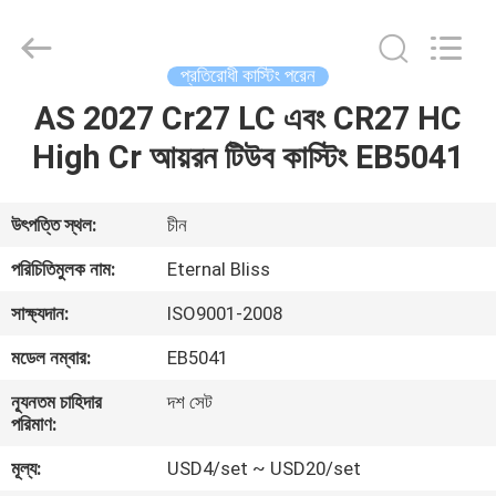
Bliss
Alloy
Casting
&
Forging
প্রতিরোধী কাস্টিং পরেন
Co.,LTD..
All
Rights
AS 2027 Cr27 LC এবং CR27 HC
বাড়ি
Reserved.
High Cr আয়রন টিউব কাস্টিং EB5041
পণ্য
উৎপত্তি স্থল:
চীন
ভিডিও
পরিচিতিমুলক নাম:
Eternal Bliss
সাক্ষ্যদান:
ISO9001-2008
আমাদের
মডেল নম্বার:
EB5041
সম্পর্কে
ন্যূনতম চাহিদার
দশ সেট
পরিমাণ:
কারখানা
মূল্য:
USD4/set ~ USD20/set
ভ্রমণ