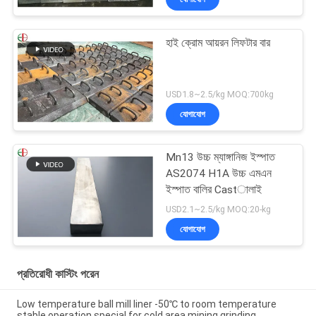
হাই ক্রোম আয়রন লিফটার বার
USD1.8~2.5/kg MOQ:700kg
যোগাযোগ
Mn13 উচ্চ ম্যাঙ্গানিজ ইস্পাত
AS2074 H1A উচ্চ এমএন
ইস্পাত বালির Castালাই
USD2.1~2.5/kg MOQ:20-kg
যোগাযোগ
প্রতিরোধী কাস্টিং পরেন
Low temperature ball mill liner -50℃ to room temperature
stable operation special for cold area mining grinding