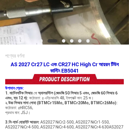
সাইট
ম্যাপ
গোপনীয়তা
নীতি
পণ্যের বর্ণনা
AS 2027 Cr27 LC এবং CR27 HC High Cr আয়রন টিউব
কাস্টিং EB5041
উপাদান গ্রেড:
1. মার্টেনসটিক সিআর
মো
অ্যালয়স্টিল (জেডজি
50 সিআর 5
এমও, জেডজি
60 সিআর
6
এমও, ক্র 12 ম):
কঠোরতা: ≥ এইচআরসি 48, ইমপ্যাক্ট মান: 25 জ।
২.উচ্চ সিআর সাদা লোহা (BTMCr15Mo, BTMCr20Mo, BTMCr26Mo):
কঠোরতা: ≥HRC56,
প্রভাব মান: J5J।
3.নি-হার্ড হোয়াইট আয়রন:
AS2027 NiCr2-500, AS2027 NiCr1-550,
AS2027 NiCr4-500, AS2027 NiCr4-600, AS2027 NiCr4-630AS2027