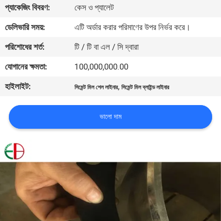
প্যাকেজিং বিবরণ:
কেস ও প্যালেট
মান
ডেলিভারি সময়:
এটি অর্ডার করার পরিমাণের উপর নির্ভর করে।
নিয়ন্ত্রণ
পরিশোধের শর্ত:
টি / টি বা এল / সি দ্বারা
যোগানের ক্ষমতা:
100,000,000.00
যোগাযোগ
হাইলাইট:
,
সিমেন্ট মিল শেল লাইনার
সিমেন্ট মিল ব্লাইন্ড লাইনার
করুন
ভালো দাম
খবর
উদ্ধৃতির
জন্য
আবেদন