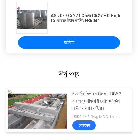
AS 2027 Cr27 LC এবং CR27 HC High
Cr আয়রন টিউব কাস্টিং EB5041
চালিয়ে
শীর্ষ পণ্য
এসএজি মিল বল মিলস EB862
এর জন্য দীর্ঘজীবী যৌগিক স্টিল
লাইনার রাবার লাইনার
USD2.1~2.5/kg MOQ:1 জামায়
যোগাযোগ