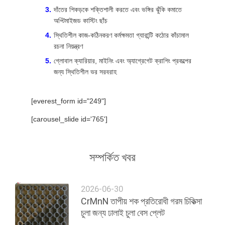
দাঁতের শিকড়কে শক্তিশালী করতে এবং ভঙ্গির ঝুঁকি কমাতে
অপ্টিমাইজড কাস্টিং ছাঁচ
স্থিতিশীল কাজ-কঠিনকরণ কর্মক্ষমতা গ্যারান্টি কঠোর কাঁচামাল
রচনা নিয়ন্ত্রণ
গ্লোবাল ক্যারিয়ার, মাইনিং এবং অ্যাগ্রেগেট ক্রাশিং প্রকল্পের
জন্য স্থিতিশীল ভর সরবরাহ
[everest_form id="249"]
[carousel_slide id='765']
সম্পর্কিত খবর
2026-06-30
CrMnN তাপীয় শক প্রতিরোধী গরম চিকিত্সা
চুলা জন্য ঢালাই চুলা বেস প্লেট