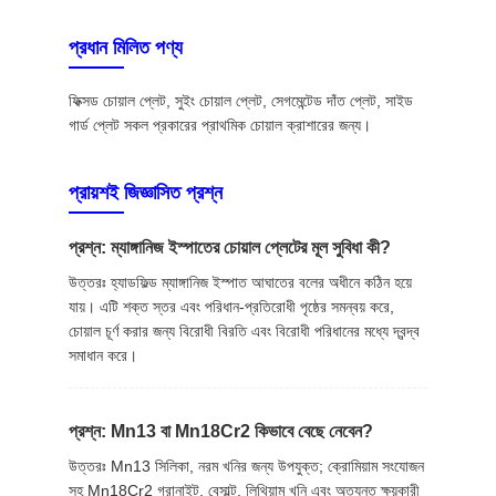
প্রধান মিলিত পণ্য
ফিক্সড চোয়াল প্লেট, সুইং চোয়াল প্লেট, সেগমেন্টেড দাঁত প্লেট, সাইড
গার্ড প্লেট সকল প্রকারের প্রাথমিক চোয়াল ক্রাশারের জন্য।
প্রায়শই জিজ্ঞাসিত প্রশ্ন
প্রশ্ন: ম্যাঙ্গানিজ ইস্পাতের চোয়াল প্লেটের মূল সুবিধা কী?
উত্তরঃ হ্যাডফিল্ড ম্যাঙ্গানিজ ইস্পাত আঘাতের বলের অধীনে কঠিন হয়ে
যায়। এটি শক্ত স্তর এবং পরিধান-প্রতিরোধী পৃষ্ঠের সমন্বয় করে,
চোয়াল চূর্ণ করার জন্য বিরোধী বিরতি এবং বিরোধী পরিধানের মধ্যে দ্বন্দ্ব
সমাধান করে।
প্রশ্ন: Mn13 বা Mn18Cr2 কিভাবে বেছে নেবেন?
উত্তরঃ Mn13 সিলিকা, নরম খনির জন্য উপযুক্ত; ক্রোমিয়াম সংযোজন
সহ Mn18Cr2 গ্রানাইট, বেসাল্ট, লিথিয়াম খনি এবং অত্যন্ত ক্ষয়কারী