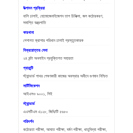
উত্পাদন প্রক্রিয়া
বালি ঢালাই, হোমোজেনাইজেশন তাপ চিকিত্সা, জল কঠোরকরণ,
সমাপ্তি যন্ত্রপাতি
কারখানা
পেশাগত ক্রাশার পরিধান ঢালাই প্রস্তুতকারক
বিক্রয়োত্তর সেবা
২৪ ঘন্টা অনলাইন প্রযুক্তিগত সহায়তা
গ্যারান্টি
স্ট্যান্ডার্ড পাথর পেষণকারী কাজের অবস্থার অধীনে গুণমান নিশ্চিত
সার্টিফিকেশন
আইএসও ৯০০১, সিই
স্ট্যান্ডার্ড
এএসটিএম এ১২৮, জিবি/টি ৫৬৮০
পরিদর্শন
কঠোরতা পরীক্ষা, আঘাত পরীক্ষা, ঘর্ষণ পরীক্ষা, ধাতুবিদ্যা পরীক্ষা,