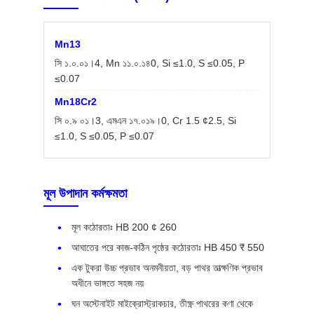
Mn13
সি ১.০.০১।4, Mn ১১.০.১৪0, Si ≤1.0, S ≤0.05, P
≤0.07
Mn18Cr2
সি ০.৯ ০১।3, এমএন ১৭.০১৯।0, Cr 1.5 ¢2.5, Si
≤1.0, S ≤0.05, P ≤0.07
মূল উপাদান কর্মক্ষমতা
মূল কঠোরতাঃ HB 200 ¢ 260
আঘাতের পরে কাজ-কঠিন পৃষ্ঠের কঠোরতাঃ HB 450 ₹ 550
এক টুকরা উচ্চ প্রভাব অনমনীয়তা, বড় পাথর তাত্ক্ষণিক প্রভাব
অধীনে ভাঙ্গতে সহজ নয়
ঘন অস্টেনাইট মাইক্রোস্ট্রাকচার, তীক্ষ্ণ পাথরের কণা থেকে