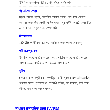
ইউটি অ-ধ্বংসাত্মক পরীক্ষা, পূর্ণ মাত্রিক পরিদর্শন
প্রয়োগের ক্ষেত্র
স্থির চোয়াল প্লেট, চলনশীল চোয়াল প্লেট, প্রাথমিক চোয়াল
ক্রাশার জন্য দাঁত প্লেট, খনিজ পাথর, গ্রানাইট, বেসাল্ট, কোয়ার্টজ
এবং বিভিন্ন শক্ত খনির পেষণকারী
বিতরণ সময়
10~30 কার্যদিবস, বড় বড় অর্ডারের জন্য আলোচনাযোগ্য
পরিবহন প্যাকেজ
ইস্পাত কাঠের কাঠের কাঠের কাঠের কাঠের কাঠের কাঠের কাঠের
কাঠের কাঠের কাঠের কাঠের কাঠের কাঠের কাঠ
সুবিধা
চমৎকার কাজ শক্তীকরণ সম্পত্তি, ভারী প্রভাব এবং abrasive
পরিধান দ্বৈত প্রতিরোধের, বিরোধী ফাটল, কম বিকৃতি, দীর্ঘ সেবা
জীবন, অসামান্য খরচ কর্মক্ষমতা
সাধারণ রাসায়নিক রচনা (Wt%)