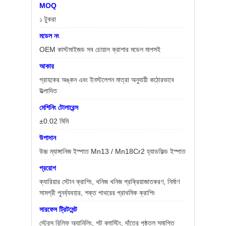
সাইট
MOQ
ম্যাপ
১ টুকরা
মডেল নং
গোপনীয়তা
OEM কাস্টমাইজড সব চোয়াল ক্রাশার মডেল মাপসই
নীতি
আকার
গ্রাহকের অঙ্কন এবং ইনস্টলেশন মাত্রা অনুযায়ী কঠোরভাবে
উত্পাদিত
মেশিনিং টোলারেন্স
±0.02 মিমি
উপাদান
উচ্চ ম্যাঙ্গানিজ ইস্পাত Mn13 / Mn18Cr2 হ্যাডফিল্ড ইস্পাত
প্রয়োগ
ক্যারিয়ার স্টোন ক্রাশিং, খনিজ খনিজ প্রক্রিয়াজাতকরণ, নির্মাণ
সামগ্রী পুনর্ব্যবহার, শক্ত পাথরের প্রাথমিক ক্রাশিং
সারফেস ট্রিটমেন্ট
স্ট্রেস রিলিফ অ্যানিলিং, শট ব্লাস্টিং, দাঁতের পৃষ্ঠতল সমাপ্তি