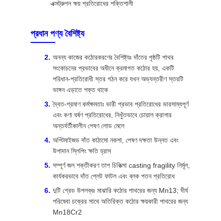
এক্সট্রুশন ক্ষয় প্রতিরোধের শক্তিশালী
প্রধান পণ্য বৈশিষ্ট্য
অনন্য কাজের কঠোরকরণের বৈশিষ্ট্যঃ দাঁতের পৃষ্ঠটি পাথর
সংকোচনের প্রভাবের অধীনে ক্রমাগত কঠোর হয়, একটি
পরিধান-প্রতিরোধী স্তর গঠন করে যখন অভ্যন্তরীণ স্তরটি
ভাঙ্গন এড়াতে শক্ত থাকে
দ্বৈত-প্রমাণ কর্মক্ষমতাঃ ভারী প্রভাব প্রতিরোধের ভারসাম্যপূর্ণ
এবং কণা ঘর্ষণ প্রতিরোধের, নিখুঁতভাবে চোয়াল ক্রাশার
অন্তর্বর্তীকালীন পেষণ লোড মেলে
অপ্টিমাইজড দাঁত কাঠামো নকশা, পেষণ দক্ষতা উন্নত এবং
উপাদান স্লিপিং ক্ষতি হ্রাস
সম্পূর্ণ জল শক্তীকরণ তাপ চিকিত্সা casting fragility নির্মূল,
কার্যকরভাবে দাঁত প্লেট ফাটল এবং ব্লক পতন প্রতিরোধ
দুটি গ্রেড উপলব্ধঃ মাঝারি কঠোর পাথরের জন্য Mn13; দীর্ঘ
পরিষেবা চক্রের সাথে অতিরিক্ত কঠোর ক্ষয়কারী পাথরের জন্য
Mn18Cr2