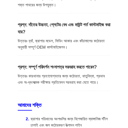
শক্ত পাথরের জন্য উপযুক্ত।
প্রশ্ন: দাঁতের উচ্চতা, প্লেটের বেধ এবং মাউন্ট গর্ত কাস্টমাইজ করা
যায়?
উত্তরঃ হ্যাঁ, ক্রাশার মডেল, ফিডিং আকার এবং কাঁচামালের কঠোরতা
অনুযায়ী সম্পূর্ণ OEM কাস্টমাইজেশন।
প্রশ্ন: সম্পূর্ণ পরিদর্শন শংসাপত্র সরবরাহ করতে পারেন?
উত্তরঃ কারখানার গ্রহণযোগ্যতার জন্য কঠোরতা, ধাতুবিদ্যা, প্রভাব
এবং অ-ধ্বংসাত্মক পরীক্ষার প্রতিবেদন সরবরাহ করা যেতে পারে।
আমাদের শক্তি
ক্রাশার পরিধানের অংশগুলির জন্য বিশেষায়িত ম্যাঙ্গানিজ স্টীল
ঢালাই এবং জল কঠোরকরণ উত্পাদন লাইন