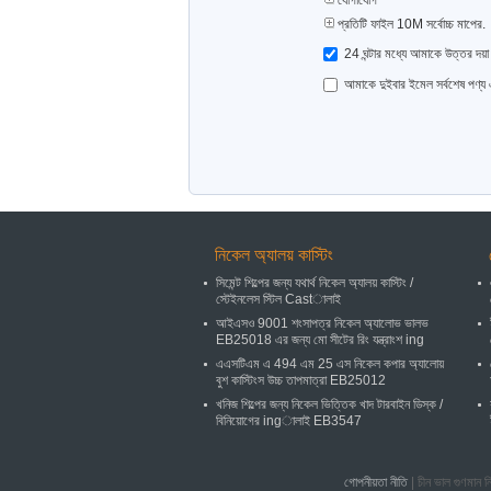
যোগাযোগ
প্রতিটি ফাইল 10M সর্বোচ্চ মাপের.
24 ঘন্টার মধ্যে আমাকে উত্তর দয়া
আমাকে দুইবার ইমেল সর্বশেষ পণ্য
নিকেল অ্যালয় কাস্টিং
সিমেন্ট শিল্পের জন্য যথার্থ নিকেল অ্যালয় কাস্টিং /
স্টেইনলেস স্টিল Castালাই
আইএসও 9001 শংসাপত্র নিকেল অ্যালোভ ভালভ
EB25018 এর জন্য মো সীটের রিং যন্ত্রাংশ ing
এএসটিএম এ 494 এম 25 এস নিকেল কপার অ্যালোয়
বুশ কাস্টিংস উচ্চ তাপমাত্রা EB25012
খনিজ শিল্পের জন্য নিকেল ভিত্তিক খাদ টারবাইন ডিস্ক /
বিনিয়োগের ingালাই EB3547
গোপনীয়তা নীতি
| চীন ভাল গুণমা