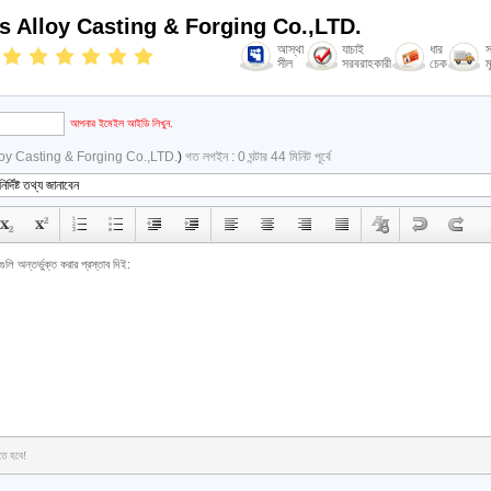
ss Alloy Casting & Forging Co.,LTD.
আস্থা
যাচাই
ধার
স
সীল
সরবরাহকারী
চেক
ম
আপনার ইমেইল আইডি লিখুন.
lloy Casting & Forging Co.,LTD.
)
গত লগইন : 0 ঘন্টার 44 মিনিট পূর্বে
তে হবে!