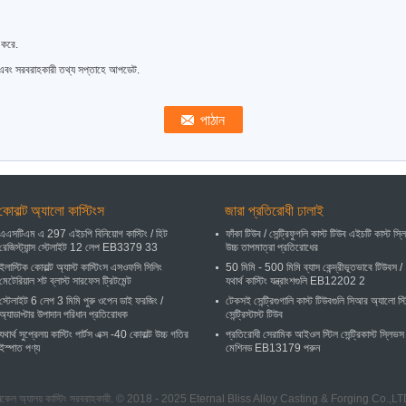
 করে.
 এবং সরবরাহকারী তথ্য সপ্তাহে আপডেট.
কোবাল্ট অ্যালো কাস্টিংস
জারা প্রতিরোধী ঢালাই
এএসটিএম এ 297 এইচপি বিনিয়োগ কাস্টিং / হিট
ফাঁকা টিউব / সেন্ট্রিফুগলি কাস্ট টিউব এইচটি কাস্ট স্ল
রেজিস্ট্যান্স স্টেলাইট 12 লেপ EB3379 33
উচ্চ তাপমাত্রা প্রতিরোধের
ইলাস্টিক কোবাল্ট অ্যাস্ট কাস্টিংস এসওফসি সিলিং
50 মিমি - 500 মিমি ব্যাস কেন্দ্রীভূতভাবে টিউবস /
মেটেরিয়াল শট ব্লাস্ট সারফেস ট্রিটমেন্ট
যথার্থ কাস্টিং যন্ত্রাংশগুলি EB12202 2
স্টেলাইট 6 লেপ 3 মিমি পুরু ওপেন ডাই ফরজিং /
টেকসই সেন্ট্রিগুগালি কাস্ট টিউবগুলি সিআর অ্যালো স্
অ্যাডাপ্টার উপাদান পরিধান প্রতিরোধক
সেন্ট্রিস্টাস্ট টিউব
যথার্থ সুপ্রেলয় কাস্টিং পার্টস এক্স -40 কোবাল্ট উচ্চ গতির
প্রতিরোধী সেরামিক আইওল স্টিল সেন্ট্রিকাস্ট স্লিভস
ইস্পাত পণ্য
মেশিনড EB13179 পরুন
ন নিকেল অ্যালয় কাস্টিং সরবরাহকারী. © 2018 - 2025 Eternal Bliss Alloy Casting & Forging Co.,